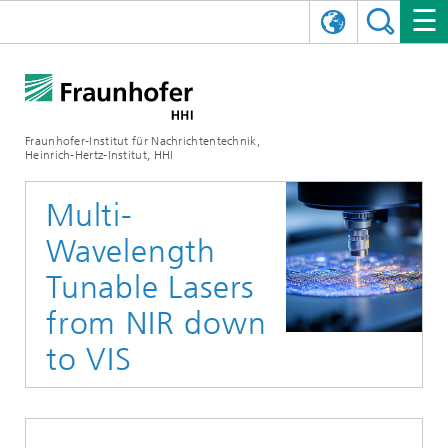
ENGLISH
DAS FRAUNHOFER HHI
日本語
FORSCHUNGSBEREICHE
ÜBER UNS
Fraunhofer-Institut für Nachrichtentechnik,
Heinrich-Hertz-Institut, HHI
NEWS
FORSCHUNGSFELDER
AI & VIDEO
Herausforderungen und Mission
Multi-
Organisationsplan
VERANSTALTUNGEN
KOMMUNIKATION & NETZE
NACHRICHTEN
Mobilität
Videokommunikation und Applikationen
Wavelength
Leitung
SHOWROOMS
Kompression
Vision and Imaging Technologies
PHOTONISCHE KOMPONENTEN & SYSTEME
PRESSEMITTEILUNGEN
Drahtlose Kommunikation und Netze
Archiv
Tunable Lasers
from NIR down
Forschungsbereiche
Multimedia
Künstliche Intelligenz
KARRIERE
JAHRESBERICHTE
SCIENCE TECH SPACE
Photonische Netze und Systeme
Hybride Integration und Sensorik
2025
to VIS
Qualitätsmanagement
Digitaler Zwilling
AI & Video
CINIQ
KONTAKT
UNSERE STELLEN
InP und HF
2024
Kuratorium
5G, Fiber and Beyond
Kommunikation & Netze
STARTUPS AT HHI
WEITERE INFOS ZUM FRAUNHOFER HHI ALS ARBEITGEBER
Technologie und Infrastruktur
2023