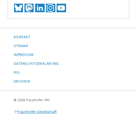
TREFFEN SIE UNS AUF BLUESKY
TREFFEN SIE UNS AUF MAST
TREFFEN SIE UNS BEI LINK
BESUCHEN SIE UNSER I
UNSER VIDEO-CHANN
KONTAKT
SITEMAP
IMPRESSUM
DATENSCHUTZERKLÄRUNG
RSS
DRUCKEN
© 2026 Fraunhofer HHI
Fraunhofer-Gesellschaft