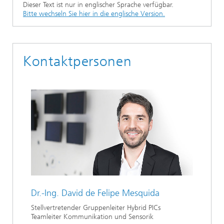
Dieser Text ist nur in englischer Sprache verfügbar.
Ethikkommission
Künstliche Intelligenz
Photonische Komponenten & Systeme
TIME LAB
Faseroptische Sensorsysteme
2022
Bitte wechseln Sie hier in die englische Version.
Kooperationen
Medizintechnik
AUSZEICHNUNGEN
2021
Kontaktpersonen
Industrie
Geschichte des HHI
Forschungsfabrik Mikroelektronik Deutschland (FMD)
2020
Sensorik
Leistungszentrum Digitale Vernetzung
Biografie von Heinrich Hertz
Sicherheit
Die wichtigsten Experimente von Heinrich Hertz
Quantentechnologien
90 Jahre HHI
Dr.-Ing.
David de Felipe Mesquida
Stellvertretender Gruppenleiter Hybrid PICs
Teamleiter Kommunikation und Sensorik