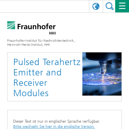
ENGLISH
DAS FRAUNHOFER HHI
日本語
FORSCHUNGSBEREICHE
ÜBER UNS
Fraunhofer-Institut für Nachrichtentechnik,
Heinrich-Hertz-Institut, HHI
NEWS
FORSCHUNGSFELDER
AI & VIDEO
Herausforderungen und Mission
Pulsed Terahertz
Organisationsplan
VERANSTALTUNGEN
KOMMUNIKATION & NETZE
NACHRICHTEN
Mobilität
Videokommunikation und Applikationen
Emitter and
Leitung
SHOWROOMS
Kompression
Vision and Imaging Technologies
PHOTONISCHE KOMPONENTEN & SYSTEME
PRESSEMITTEILUNGEN
Drahtlose Kommunikation und Netze
Archiv
Receiver
Modules
Forschungsbereiche
Multimedia
Künstliche Intelligenz
KARRIERE
JAHRESBERICHTE
SCIENCE TECH SPACE
Photonische Netze und Systeme
Hybride Integration und Sensorik
2025
Qualitätsmanagement
Digitaler Zwilling
AI & Video
CINIQ
KONTAKT
UNSERE STELLEN
InP und HF
2024
Kuratorium
5G, Fiber and Beyond
Kommunikation & Netze
Dieser Text ist nur in englischer Sprache verfügbar.
STARTUPS AT HHI
WEITERE INFOS ZUM FRAUNHOFER HHI ALS ARBEITGEBER
Technologie und Infrastruktur
2023
Bitte wechseln Sie hier in die englische Version.