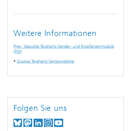
Weitere Informationen
Flyer: Gepulste Terahertz-Sender- und Empfängermodule
(PDF)
Gruppe Terahertz-Sensorsysteme
Folgen Sie uns
TREFFEN SIE UNS AUF BLUESKY
TREFFEN SIE UNS AUF MAST
TREFFEN SIE UNS BEI LINK
BESUCHEN SIE UNSER I
UNSER VIDEO-CHANN