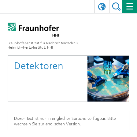
ENGLISH
DAS FRAUNHOFER HHI
日本語
FORSCHUNGSBEREICHE
ÜBER UNS
Fraunhofer-Institut für Nachrichtentechnik,
Heinrich-Hertz-Institut, HHI
NEWS
FORSCHUNGSFELDER
AI & VIDEO
Herausforderungen und Mission
Detektoren
Organisationsplan
VERANSTALTUNGEN
KOMMUNIKATION & NETZE
NACHRICHTEN
Mobilität
Videokommunikation und Applikationen
Leitung
SHOWROOMS
Kompression
Vision and Imaging Technologies
PHOTONISCHE KOMPONENTEN & SYSTEME
PRESSEMITTEILUNGEN
Drahtlose Kommunikation und Netze
Archiv
Forschungsbereiche
Multimedia
Künstliche Intelligenz
KARRIERE
JAHRESBERICHTE
SCIENCE TECH SPACE
Photonische Netze und Systeme
Hybride Integration und Sensorik
2025
Qualitätsmanagement
Digitaler Zwilling
AI & Video
CINIQ
KONTAKT
UNSERE STELLEN
InP und HF
2024
Dieser Text ist nur in englischer Sprache verfügbar. Bitte
wechseln Sie zur englischen Version.
Kuratorium
5G, Fiber and Beyond
Kommunikation & Netze
STARTUPS AT HHI
WEITERE INFOS ZUM FRAUNHOFER HHI ALS ARBEITGEBER
Technologie und Infrastruktur
2023