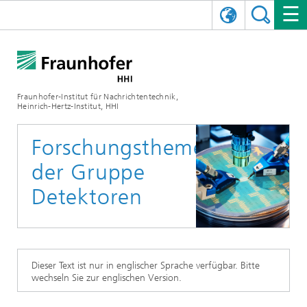
ENGLISH
DAS FRAUNHOFER HHI
日本語
FORSCHUNGSBEREICHE
ÜBER UNS
Fraunhofer-Institut für Nachrichtentechnik,
Heinrich-Hertz-Institut, HHI
NEWS
FORSCHUNGSFELDER
AI & VIDEO
Herausforderungen und Mission
Forschungsthemen
Organisationsplan
VERANSTALTUNGEN
KOMMUNIKATION & NETZE
NACHRICHTEN
Mobilität
Videokommunikation und Applikationen
der Gruppe
Leitung
SHOWROOMS
Kompression
Vision and Imaging Technologies
PHOTONISCHE KOMPONENTEN & SYSTEME
PRESSEMITTEILUNGEN
Drahtlose Kommunikation und Netze
Archiv
Detektoren
Forschungsbereiche
Multimedia
Künstliche Intelligenz
KARRIERE
JAHRESBERICHTE
SCIENCE TECH SPACE
Photonische Netze und Systeme
Hybride Integration und Sensorik
2025
Qualitätsmanagement
Digitaler Zwilling
AI & Video
CINIQ
KONTAKT
UNSERE STELLEN
InP und HF
2024
Dieser Text ist nur in englischer Sprache verfügbar. Bitte
wechseln Sie zur englischen Version.
Kuratorium
5G, Fiber and Beyond
Kommunikation & Netze
STARTUPS AT HHI
WEITERE INFOS ZUM FRAUNHOFER HHI ALS ARBEITGEBER
Technologie und Infrastruktur
2023