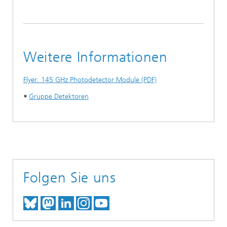
Weitere Informationen
Flyer: 145 GHz Photodetector Module (PDF)
Gruppe Detektoren
Folgen Sie uns
TREFFEN SIE UNS AUF BLUESKY
TREFFEN SIE UNS AUF MAST
TREFFEN SIE UNS BEI LINK
BESUCHEN SIE UNSER I
UNSER VIDEO-CHANN