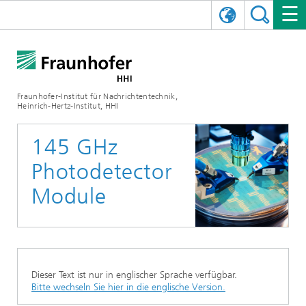
ENGLISH
DAS FRAUNHOFER HHI
日本語
FORSCHUNGSBEREICHE
ÜBER UNS
Fraunhofer-Institut für Nachrichtentechnik,
Heinrich-Hertz-Institut, HHI
NEWS
FORSCHUNGSFELDER
AI & VIDEO
Herausforderungen und Mission
145 GHz
Organisationsplan
VERANSTALTUNGEN
KOMMUNIKATION & NETZE
NACHRICHTEN
Mobilität
Videokommunikation und Applikationen
Photodetector
Leitung
SHOWROOMS
Kompression
Vision and Imaging Technologies
PHOTONISCHE KOMPONENTEN & SYSTEME
PRESSEMITTEILUNGEN
Drahtlose Kommunikation und Netze
Archiv
Module
Forschungsbereiche
Multimedia
Künstliche Intelligenz
KARRIERE
JAHRESBERICHTE
SCIENCE TECH SPACE
Photonische Netze und Systeme
Hybride Integration und Sensorik
2025
Qualitätsmanagement
Digitaler Zwilling
AI & Video
CINIQ
KONTAKT
UNSERE STELLEN
InP und HF
2024
Dieser Text ist nur in englischer Sprache verfügbar.
Kuratorium
5G, Fiber and Beyond
Kommunikation & Netze
Bitte wechseln Sie hier in die englische Version.
STARTUPS AT HHI
WEITERE INFOS ZUM FRAUNHOFER HHI ALS ARBEITGEBER
Technologie und Infrastruktur
2023