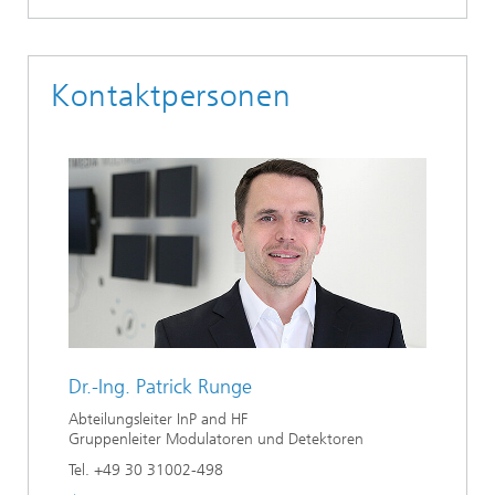
Ethikkommission
Künstliche Intelligenz
Photonische Komponenten & Systeme
TIME LAB
Faseroptische Sensorsysteme
2022
Kooperationen
Medizintechnik
AUSZEICHNUNGEN
2021
Kontaktpersonen
Industrie
Geschichte des HHI
Forschungsfabrik Mikroelektronik Deutschland (FMD)
2020
Sensorik
Leistungszentrum Digitale Vernetzung
Biografie von Heinrich Hertz
Sicherheit
Die wichtigsten Experimente von Heinrich Hertz
Quantentechnologien
90 Jahre HHI
Dr.-Ing.
Patrick Runge
Abteilungsleiter InP and HF
Gruppenleiter Modulatoren und Detektoren
Tel. +49 30 31002-498