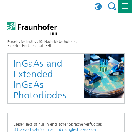
ENGLISH
DAS FRAUNHOFER HHI
日本語
FORSCHUNGSBEREICHE
ÜBER UNS
Fraunhofer-Institut für Nachrichtentechnik,
Heinrich-Hertz-Institut, HHI
NEWS
FORSCHUNGSFELDER
AI & VIDEO
Herausforderungen und Mission
InGaAs and
Organisationsplan
VERANSTALTUNGEN
KOMMUNIKATION & NETZE
NACHRICHTEN
Mobilität
Videokommunikation und Applikationen
Extended
Leitung
SHOWROOMS
Kompression
Vision and Imaging Technologies
PHOTONISCHE KOMPONENTEN & SYSTEME
PRESSEMITTEILUNGEN
Drahtlose Kommunikation und Netze
Archiv
InGaAs
Photodiodes
Forschungsbereiche
Multimedia
Künstliche Intelligenz
KARRIERE
JAHRESBERICHTE
SCIENCE TECH SPACE
Photonische Netze und Systeme
Hybride Integration und Sensorik
2025
Qualitätsmanagement
Digitaler Zwilling
AI & Video
CINIQ
KONTAKT
UNSERE STELLEN
InP und HF
2024
Kuratorium
5G, Fiber and Beyond
Kommunikation & Netze
Dieser Text ist nur in englischer Sprache verfügbar.
STARTUPS AT HHI
WEITERE INFOS ZUM FRAUNHOFER HHI ALS ARBEITGEBER
Technologie und Infrastruktur
2023
Bitte wechseln Sie hier in die englische Version.