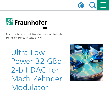
ENGLISH
DAS FRAUNHOFER HHI
日本語
FORSCHUNGSBEREICHE
ÜBER UNS
Fraunhofer-Institut für Nachrichtentechnik,
Heinrich-Hertz-Institut, HHI
NEWS
FORSCHUNGSFELDER
AI & VIDEO
Herausforderungen und Mission
Ultra Low-
Organisationsplan
VERANSTALTUNGEN
KOMMUNIKATION & NETZE
NACHRICHTEN
Mobilität
Videokommunikation und Applikationen
Power 32 GBd
Leitung
SHOWROOMS
Kompression
Vision and Imaging Technologies
PHOTONISCHE KOMPONENTEN & SYSTEME
PRESSEMITTEILUNGEN
Drahtlose Kommunikation und Netze
Archiv
2-bit DAC for
Mach-Zehnder
Forschungsbereiche
Multimedia
Künstliche Intelligenz
KARRIERE
JAHRESBERICHTE
SCIENCE TECH SPACE
Photonische Netze und Systeme
Hybride Integration und Sensorik
2025
Modulator
Qualitätsmanagement
Digitaler Zwilling
AI & Video
CINIQ
KONTAKT
UNSERE STELLEN
InP und HF
2024
Kuratorium
5G, Fiber and Beyond
Kommunikation & Netze
STARTUPS AT HHI
WEITERE INFOS ZUM FRAUNHOFER HHI ALS ARBEITGEBER
Technologie und Infrastruktur
2023