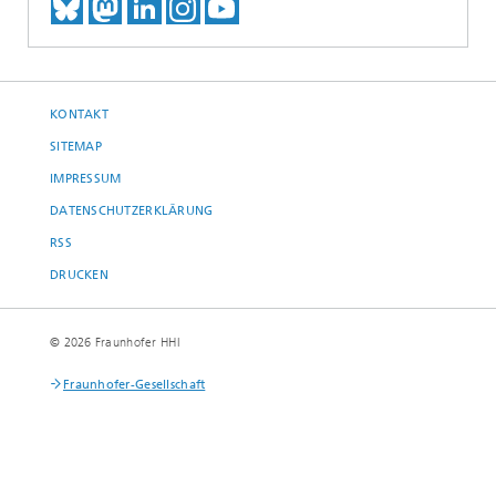
TREFFEN SIE UNS AUF BLUESKY
TREFFEN SIE UNS AUF MAST
TREFFEN SIE UNS BEI LINK
BESUCHEN SIE UNSER I
UNSER VIDEO-CHANN
KONTAKT
SITEMAP
IMPRESSUM
DATENSCHUTZERKLÄRUNG
RSS
DRUCKEN
© 2026 Fraunhofer HHI
Fraunhofer-Gesellschaft