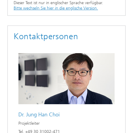
Dieser Text ist nur in englischer Sprache verfügbar.
Ethikkommission
Künstliche Intelligenz
Photonische Komponenten & Systeme
TIME LAB
Faseroptische Sensorsysteme
2022
Bitte wechseln Sie hier in die englische Version.
Kooperationen
Medizintechnik
AUSZEICHNUNGEN
2021
Kontaktpersonen
Industrie
Geschichte des HHI
Forschungsfabrik Mikroelektronik Deutschland (FMD)
2020
Sensorik
Leistungszentrum Digitale Vernetzung
Biografie von Heinrich Hertz
Sicherheit
Die wichtigsten Experimente von Heinrich Hertz
Quantentechnologien
90 Jahre HHI
Dr.
Jung Han Choi
Projektleiter
Tel. +49 30 31002-471