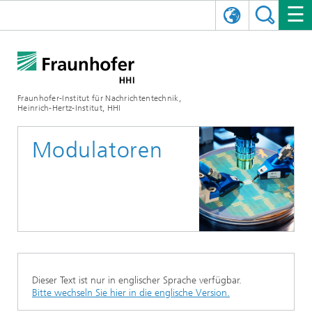
ENGLISH
DAS FRAUNHOFER HHI
日本語
FORSCHUNGSBEREICHE
ÜBER UNS
Fraunhofer-Institut für Nachrichtentechnik,
Heinrich-Hertz-Institut, HHI
NEWS
FORSCHUNGSFELDER
AI & VIDEO
Herausforderungen und Mission
Modulatoren
Organisationsplan
VERANSTALTUNGEN
KOMMUNIKATION & NETZE
NACHRICHTEN
Mobilität
Videokommunikation und Applikationen
Leitung
SHOWROOMS
Kompression
Vision and Imaging Technologies
PHOTONISCHE KOMPONENTEN & SYSTEME
PRESSEMITTEILUNGEN
Drahtlose Kommunikation und Netze
Archiv
Forschungsbereiche
Multimedia
Künstliche Intelligenz
KARRIERE
JAHRESBERICHTE
SCIENCE TECH SPACE
Photonische Netze und Systeme
Hybride Integration und Sensorik
2025
Qualitätsmanagement
Digitaler Zwilling
AI & Video
CINIQ
KONTAKT
UNSERE STELLEN
InP und HF
2024
Dieser Text ist nur in englischer Sprache verfügbar.
Kuratorium
5G, Fiber and Beyond
Kommunikation & Netze
Bitte wechseln Sie hier in die englische Version.
STARTUPS AT HHI
WEITERE INFOS ZUM FRAUNHOFER HHI ALS ARBEITGEBER
Technologie und Infrastruktur
2023