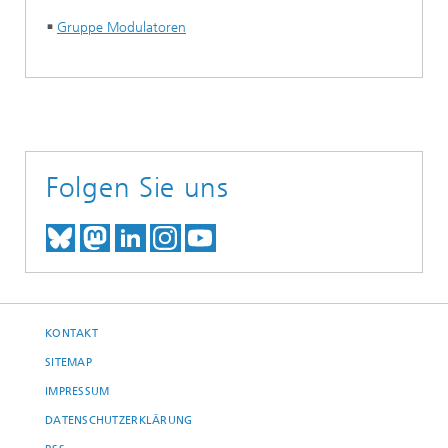
Gruppe Modulatoren
Folgen Sie uns
TREFFEN SIE UNS AUF BLUESKY
TREFFEN SIE UNS AUF MAST
TREFFEN SIE UNS BEI LINK
BESUCHEN SIE UNSER I
UNSER VIDEO-CHANN
KONTAKT
SITEMAP
IMPRESSUM
DATENSCHUTZERKLÄRUNG