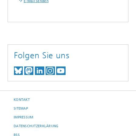
E-Mail senden
Folgen Sie uns
TREFFEN SIE UNS AUF BLUESKY
TREFFEN SIE UNS AUF MAST
TREFFEN SIE UNS BEI LINK
BESUCHEN SIE UNSER I
UNSER VIDEO-CHANN
KONTAKT
SITEMAP
IMPRESSUM
DATENSCHUTZERKLÄRUNG
RSS