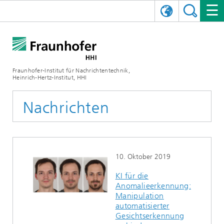
ENGLISH
DAS FRAUNHOFER HHI
日本語
FORSCHUNGSBEREICHE
ÜBER UNS
Fraunhofer-Institut für Nachrichtentechnik,
Heinrich-Hertz-Institut, HHI
NEWS
FORSCHUNGSFELDER
AI & VIDEO
Herausforderungen und Mission
Nachrichten
Organisationsplan
VERANSTALTUNGEN
KOMMUNIKATION & NETZE
NACHRICHTEN
Mobilität
Videokommunikation und Applikationen
Leitung
SHOWROOMS
Kompression
Vision and Imaging Technologies
PHOTONISCHE KOMPONENTEN & SYSTEME
PRESSEMITTEILUNGEN
Drahtlose Kommunikation und Netze
Archiv
10. Oktober 2019
Forschungsbereiche
Multimedia
Künstliche Intelligenz
KARRIERE
JAHRESBERICHTE
SCIENCE TECH SPACE
Photonische Netze und Systeme
Hybride Integration und Sensorik
2025
KI für die
Anomalieerkennung:
Qualitätsmanagement
Digitaler Zwilling
AI & Video
CINIQ
KONTAKT
UNSERE STELLEN
InP und HF
2024
Manipulation
automatisierter
Kuratorium
5G, Fiber and Beyond
Kommunikation & Netze
STARTUPS AT HHI
WEITERE INFOS ZUM FRAUNHOFER HHI ALS ARBEITGEBER
Technologie und Infrastruktur
2023
Gesichtserkennung