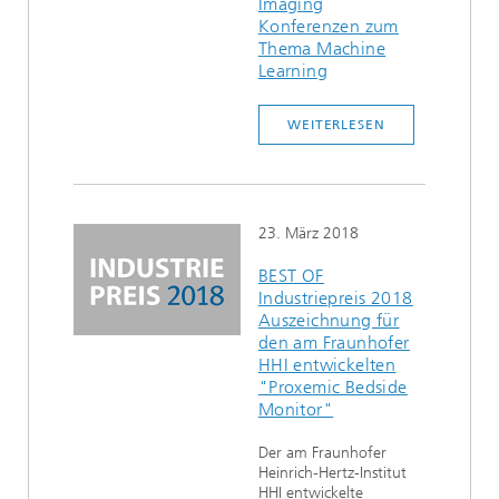
Imaging
Ethikkommission
Künstliche Intelligenz
Photonische Komponenten & Systeme
Konferenzen zum
TIME LAB
Faseroptische Sensorsysteme
2022
Thema Machine
Learning
Kooperationen
Medizintechnik
AUSZEICHNUNGEN
2021
WEITERLESEN
Industrie
Geschichte des HHI
Forschungsfabrik Mikroelektronik Deutschland (FMD)
2020
Sensorik
Leistungszentrum Digitale Vernetzung
Biografie von Heinrich Hertz
23. März 2018
Sicherheit
Die wichtigsten Experimente von Heinrich Hertz
BEST OF
Quantentechnologien
Industriepreis 2018
90 Jahre HHI
Auszeichnung für
den am Fraunhofer
HHI entwickelten
"Proxemic Bedside
Monitor"
Der am Fraunhofer
Heinrich-Hertz-Institut
HHI entwickelte