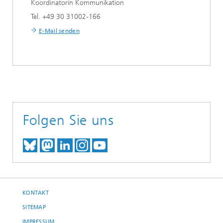
Koordinatorin Kommunikation
Tel. +49 30 31002-166
E-Mail senden
Folgen Sie uns
TREFFEN SIE UNS AUF BLUESKY
TREFFEN SIE UNS AUF MAST
TREFFEN SIE UNS BEI LINK
BESUCHEN SIE UNSER I
UNSER VIDEO-CHANN
KONTAKT
SITEMAP
IMPRESSUM