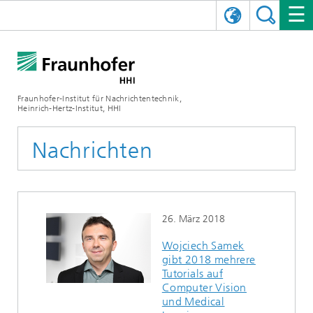
ENGLISH
DAS FRAUNHOFER HHI
日本語
FORSCHUNGSBEREICHE
ÜBER UNS
Fraunhofer-Institut für Nachrichtentechnik,
Heinrich-Hertz-Institut, HHI
NEWS
FORSCHUNGSFELDER
AI & VIDEO
Herausforderungen und Mission
Nachrichten
Organisationsplan
VERANSTALTUNGEN
KOMMUNIKATION & NETZE
NACHRICHTEN
Mobilität
Videokommunikation und Applikationen
Leitung
SHOWROOMS
Kompression
Vision and Imaging Technologies
PHOTONISCHE KOMPONENTEN & SYSTEME
PRESSEMITTEILUNGEN
Drahtlose Kommunikation und Netze
Archiv
26. März 2018
Forschungsbereiche
Multimedia
Künstliche Intelligenz
KARRIERE
JAHRESBERICHTE
SCIENCE TECH SPACE
Photonische Netze und Systeme
Hybride Integration und Sensorik
2025
Wojciech Samek
gibt 2018 mehrere
Qualitätsmanagement
Digitaler Zwilling
AI & Video
CINIQ
KONTAKT
UNSERE STELLEN
InP und HF
2024
Tutorials auf
Computer Vision
Kuratorium
5G, Fiber and Beyond
Kommunikation & Netze
STARTUPS AT HHI
WEITERE INFOS ZUM FRAUNHOFER HHI ALS ARBEITGEBER
Technologie und Infrastruktur
2023
und Medical