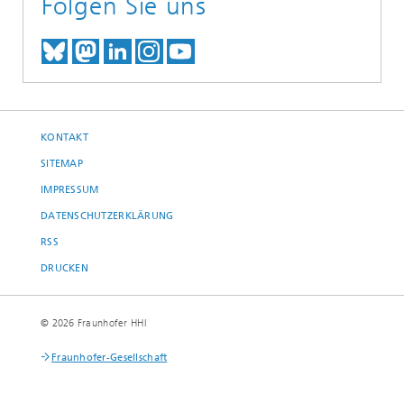
Folgen Sie uns
TREFFEN SIE UNS AUF BLUESKY
TREFFEN SIE UNS AUF MAST
TREFFEN SIE UNS BEI LINK
BESUCHEN SIE UNSER I
UNSER VIDEO-CHANN
KONTAKT
SITEMAP
IMPRESSUM
DATENSCHUTZERKLÄRUNG
RSS
DRUCKEN
© 2026 Fraunhofer HHI
Fraunhofer-Gesellschaft