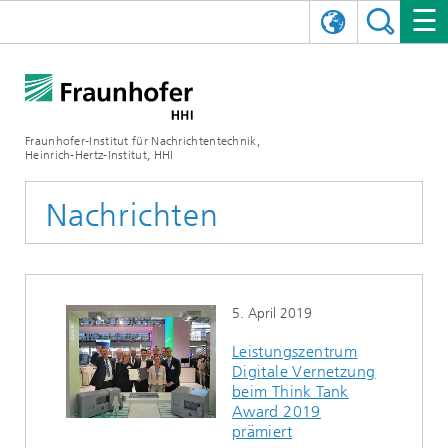
ENGLISH
DAS FRAUNHOFER HHI
日本語
FORSCHUNGSBEREICHE
ÜBER UNS
Fraunhofer-Institut für Nachrichtentechnik,
Heinrich-Hertz-Institut, HHI
NEWS
FORSCHUNGSFELDER
AI & VIDEO
Herausforderungen und Mission
Nachrichten
Organisationsplan
VERANSTALTUNGEN
KOMMUNIKATION & NETZE
NACHRICHTEN
Mobilität
Videokommunikation und Applikationen
Leitung
SHOWROOMS
Kompression
Vision and Imaging Technologies
PHOTONISCHE KOMPONENTEN & SYSTEME
PRESSEMITTEILUNGEN
Drahtlose Kommunikation und Netze
Archiv
5. April 2019
Forschungsbereiche
Multimedia
Künstliche Intelligenz
KARRIERE
JAHRESBERICHTE
SCIENCE TECH SPACE
Photonische Netze und Systeme
Hybride Integration und Sensorik
2025
Leistungszentrum
Digitale Vernetzung
Qualitätsmanagement
Digitaler Zwilling
AI & Video
CINIQ
KONTAKT
UNSERE STELLEN
InP und HF
2024
beim Think Tank
Award 2019
Kuratorium
5G, Fiber and Beyond
Kommunikation & Netze
STARTUPS AT HHI
WEITERE INFOS ZUM FRAUNHOFER HHI ALS ARBEITGEBER
Technologie und Infrastruktur
2023
prämiert