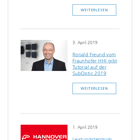
Ethikkommission
Künstliche Intelligenz
Photonische Komponenten & Systeme
TIME LAB
Faseroptische Sensorsysteme
2022
WEITERLESEN
Kooperationen
Medizintechnik
AUSZEICHNUNGEN
2021
Industrie
Geschichte des HHI
Forschungsfabrik Mikroelektronik Deutschland (FMD)
2020
3. April 2019
Sensorik
Leistungszentrum Digitale Vernetzung
Biografie von Heinrich Hertz
Ronald Freund vom
Fraunhofer HHI gibt
Tutorial auf der
Sicherheit
Die wichtigsten Experimente von Heinrich Hertz
SubOptic 2019
Quantentechnologien
90 Jahre HHI
WEITERLESEN
1. April 2019
Leistungszentrum