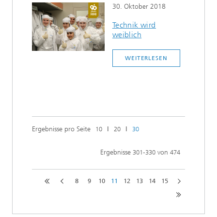
30. Oktober 2018
Technik wird
weiblich
WEITERLESEN
Ergebnisse pro Seite
ǀ
ǀ
10
20
30
Ergebnisse
-
von
301
330
474
8
9
10
11
12
13
14
15