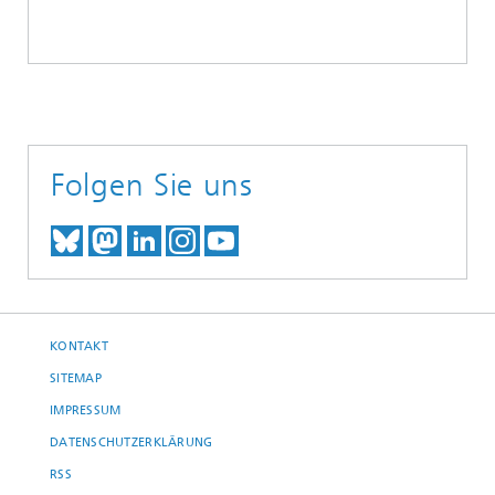
Folgen Sie uns
TREFFEN SIE UNS AUF BLUESKY
TREFFEN SIE UNS AUF MAST
TREFFEN SIE UNS BEI LINK
BESUCHEN SIE UNSER I
UNSER VIDEO-CHANN
KONTAKT
SITEMAP
IMPRESSUM
DATENSCHUTZERKLÄRUNG
RSS