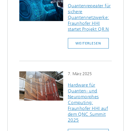
Quantenrepeater für
sichere
Quantennetzwerke:
Fraunhofer HHI
startet Projekt QR.N
WEITERLESEN
7. März 2025
Hardware für
Quanten- und
Neuromorphes
Computing:
Fraunhofer HHI auf
dem QNC Summit
2025