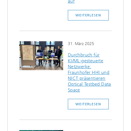
auf
Ethikkommission
Künstliche Intelligenz
Photonische Komponenten & Systeme
TIME LAB
Faseroptische Sensorsysteme
2022
WEITERLESEN
Kooperationen
Medizintechnik
AUSZEICHNUNGEN
2021
Industrie
Geschichte des HHI
Forschungsfabrik Mikroelektronik Deutschland (FMD)
2020
31. März 2025
Sensorik
Leistungszentrum Digitale Vernetzung
Biografie von Heinrich Hertz
Durchbruch für
KI/ML-gesteuerte
Sicherheit
Die wichtigsten Experimente von Heinrich Hertz
Netzwerke:
Fraunhofer HHI und
Quantentechnologien
NICT präsentieren
90 Jahre HHI
Optical Testbed Data
Space
WEITERLESEN