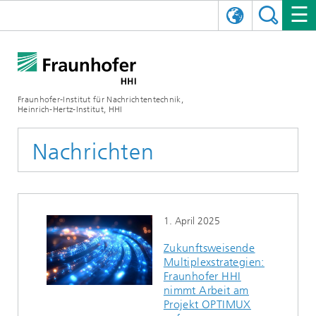
ENGLISH
DAS FRAUNHOFER HHI
日本語
FORSCHUNGSBEREICHE
ÜBER UNS
Fraunhofer-Institut für Nachrichtentechnik,
Heinrich-Hertz-Institut, HHI
NEWS
FORSCHUNGSFELDER
AI & VIDEO
Herausforderungen und Mission
Nachrichten
Organisationsplan
VERANSTALTUNGEN
KOMMUNIKATION & NETZE
NACHRICHTEN
Mobilität
Videokommunikation und Applikationen
Leitung
SHOWROOMS
Kompression
Vision and Imaging Technologies
PHOTONISCHE KOMPONENTEN & SYSTEME
PRESSEMITTEILUNGEN
Drahtlose Kommunikation und Netze
Archiv
1. April 2025
Forschungsbereiche
Multimedia
Künstliche Intelligenz
KARRIERE
JAHRESBERICHTE
SCIENCE TECH SPACE
Photonische Netze und Systeme
Hybride Integration und Sensorik
2025
Zukunftsweisende
Multiplexstrategien:
Qualitätsmanagement
Digitaler Zwilling
AI & Video
CINIQ
KONTAKT
UNSERE STELLEN
InP und HF
2024
Fraunhofer HHI
nimmt Arbeit am
Kuratorium
5G, Fiber and Beyond
Kommunikation & Netze
STARTUPS AT HHI
WEITERE INFOS ZUM FRAUNHOFER HHI ALS ARBEITGEBER
Technologie und Infrastruktur
2023
Projekt OPTIMUX