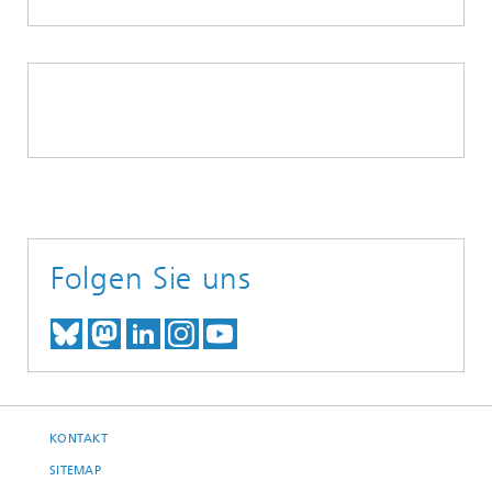
Folgen Sie uns
TREFFEN SIE UNS AUF BLUESKY
TREFFEN SIE UNS AUF MAST
TREFFEN SIE UNS BEI LINK
BESUCHEN SIE UNSER I
UNSER VIDEO-CHANN
KONTAKT
SITEMAP