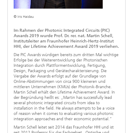
© Iris Haidau
Im Rahmen der Photonic Integrated Circuits (PIC)
Awards 2019 wurde Prof. Dr. rer. nat. Martin Schell,
Institutsleiter am Fraunhofer Heinrich-Hertz-Institut
HHI, der Lifetime Achievement Award 2019 verliehen.
Die PIC Awards würdigen bereits zum dritten Mal wichtige
Erfolge bei der Weiterentwicklung der Photonischen
Integration durch Plattformentwicklung, Fertigung,
Design, Packaging und Gerätecharakterisierung. Die
Vergabe der Awards erfolgt auf der Grundlage von
Online-Abstimmungen von circa 900 kleineren und
mittleren Unternehmen (KMUs) der Photonik-Branche.
Martin Schell erhält den Lifetime Achievement Award. In
der Begründung heißt es: „Martin has successfully lead
several photonic integrated circuits from idea to
installation in the field. He always attempts to be a voice
of reason when it comes to evaluating various photonic
integration approaches and their economic potential.”
Martin Schell leitet seit 2014 das Fraunhofer HHI und ist
seit 2012 Professor für das Fachgebiet „Optische und