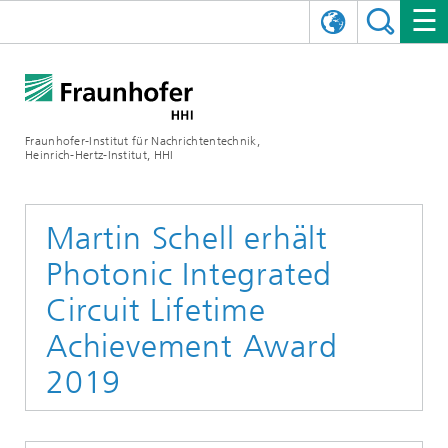
ENGLISH
DAS FRAUNHOFER HHI
日本語
FORSCHUNGSBEREICHE
ÜBER UNS
Fraunhofer-Institut für Nachrichtentechnik,
Heinrich-Hertz-Institut, HHI
NEWS
FORSCHUNGSFELDER
AI & VIDEO
Herausforderungen und Mission
Organisationsplan
VERANSTALTUNGEN
KOMMUNIKATION & NETZE
NACHRICHTEN
Mobilität
Videokommunikation und Applikationen
Martin Schell erhält
Photonic Integrated
Leitung
SHOWROOMS
Kompression
Vision and Imaging Technologies
PHOTONISCHE KOMPONENTEN & SYSTEME
PRESSEMITTEILUNGEN
Drahtlose Kommunikation und Netze
Archiv
Circuit Lifetime
Forschungsbereiche
Multimedia
Künstliche Intelligenz
KARRIERE
JAHRESBERICHTE
SCIENCE TECH SPACE
Photonische Netze und Systeme
Hybride Integration und Sensorik
2025
Achievement Award
Qualitätsmanagement
Digitaler Zwilling
AI & Video
2019
CINIQ
KONTAKT
UNSERE STELLEN
InP und HF
2024
Kuratorium
5G, Fiber and Beyond
Kommunikation & Netze
STARTUPS AT HHI
WEITERE INFOS ZUM FRAUNHOFER HHI ALS ARBEITGEBER
Technologie und Infrastruktur
2023