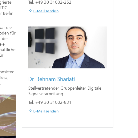
grierte
Tel. +49 30 31002-252
LTIC-
E-Mail senden
 Berlin
war die
oden für
n der
ele
aftliche
ür
onsistec
elia,
Dr.
Behnam Shariati
,
Stellvertretender Gruppenleiter Digitale
Signalverarbeitung
Tel. +49 30 31002-831
E-Mail senden