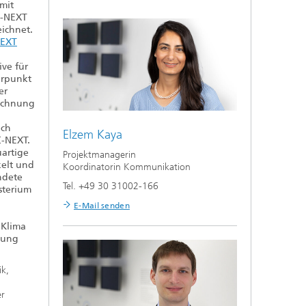
 mit
C-NEXT
ichnet.
NEXT
ive für
erpunkt
er
ichnung
ach
Elzem Kaya
-NEXT.
uartige
Projektmanagerin
kelt und
Koordinatorin Kommunikation
ndete
Tel. +49 30 31002-166
sterium
E-Mail senden
 Klima
lung
ik,
er