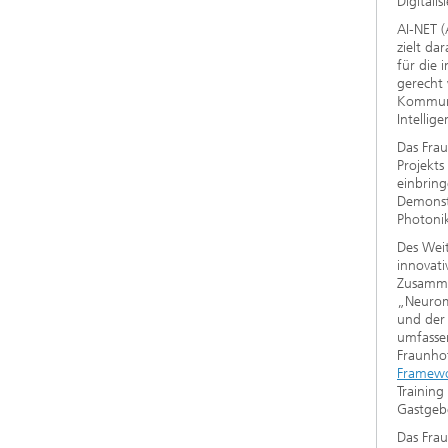
Digitalis
AI-NET (
zielt da
für die 
gerecht 
Kommuni
Intellige
Das Frau
Projekt
einbring
Demonstr
Photonik
Des Weit
innovati
Zusammen
„Neurom
und der
umfasse
Fraunho
Framewo
Trainin
Gastgeb
Das Frau