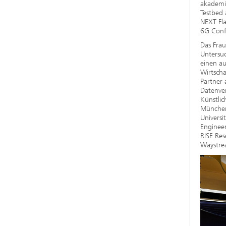
akademis
Testbed
NEXT Fla
6G Conf
Das Frau
Untersu
einen au
Wirtscha
Partner 
Datenve
Künstlic
München
Universi
Enginee
RISE Res
Waystrea