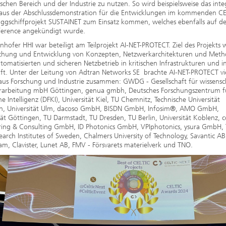
chen Bereich und der Industrie zu nutzen. So wird beispielsweise das inte
 aus der Abschlussdemonstration für die Entwicklungen im kommenden CE
ggschiffprojekt SUSTAINET zum Einsatz kommen, welches ebenfalls auf der
erence angekündigt wurde.
nhofer HHI war beteiligt am Teilprojekt AI-NET-PROTECT. Ziel des Projekts 
chung und Entwicklung von Konzepten, Netzwerkarchitekturen und Meth
tomatisierten und sicheren Netzbetrieb in kritischen Infrastrukturen und i
ft. Unter der Leitung von Adtran Networks SE brachte AI-NET-PROTECT vi
aus Forschung und Industrie zusammen: GWDG - Gesellschaft für wissensch
rarbeitung mbH Göttingen, genua gmbh, Deutsches Forschungszentrum f
he Intelligenz (DFKI), Universität Kiel, TU Chemnitz, Technische Universität
, Universität Ulm, dacoso GmbH, BISDN GmbH, Infosim®, AMO GmbH,
tät Göttingen, TU Darmstadt, TU Dresden, TU Berlin, Universität Koblenz, c
ring & Consulting GmbH, ID Photonics GmbH, VPIphotonics, ysura GmbH, T
earch Institutes of Sweden, Chalmers University of Technology, Savantic AB
m, Clavister, Lunet AB, FMV - Försvarets materielverk und TNO.