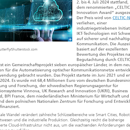
2020
2. bis 4. Juli 2024 stattfand,
dem renommierten „CELTI
Innovation Award“ ausgeze
Der Preis wird von
CELTIC-
verliehen, einer
industriegetriebenen Initiat
IKT-Technologien mit Schw
auf sicherer und nachhaltig
Kommunikation. Die Ausze
basiert auf der exzellenten
tterfly/Shutterstock.com
Bewertung des Projektes n
Begutachtung durch CELTIC
ist ein Gemeinschaftsprojekt sieben europäischer Länder, in dem ne
n für die Automatisierung optischer Kommunikationsnetze entwic
endung gebracht wurden. Das Projekt startete im Juni 2021 und e
 2024. Es wurde mit 68,4 Millionen Euro vom deutschen Bundesmini
dung und Forschung, der schwedischen Regierungsagentur für
ionssysteme Vinnova, UK Research and Innovation (UKRI), Business
d, BPI France, dem niederländischen Ministerium für Wirtschaft und
nd dem polnischen Nationalen Zentrum für Forschung und Entwick
finanziert.
tale Wandel verändert zahlreiche Schlüsselbereiche wie Smart Cities, Robot
twesen und die industrielle Produktion. Gleichzeitig reicht die bisherige
sierte Cloud-Infrastruktur nicht aus, um die wachsenden Anforderungen d