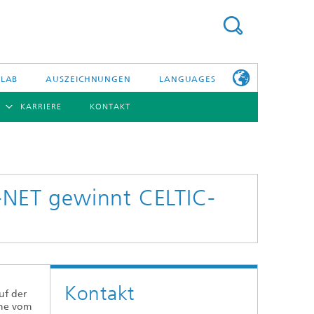
 LAB
AUSZEICHNUNGEN
LANGUAGES
KARRIERE
KONTAKT
ENGLISH
BERSICHT
日本語
ERICHTE
NSERE
PHOTONISCHE KOMPONENTEN & SYSTEME
WEITERE
TELLEN
INFOS ZUM
FRAUNHOFER
I-NET gewinnt CELTIC-
HHI ALS
ARBEITGEBER
Hybride Integration und Sensorik
InP und HF
Technologie und Infrastruktur
Kontakt
Faseroptische Sensorsysteme
uf der
che vom