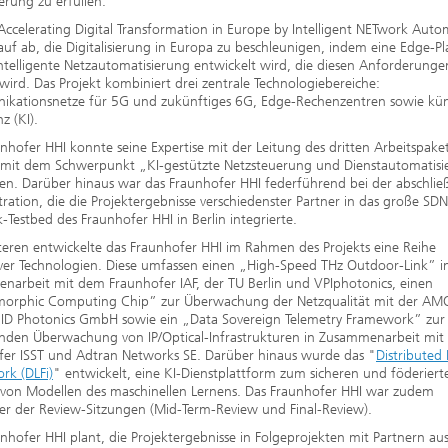
ierung zu erfüllen.
Accelerating Digital Transformation in Europe by Intelligent NETwork Auto
rauf ab, die Digitalisierung in Europa zu beschleunigen, indem eine Edge-P
intelligente Netzautomatisierung entwickelt wird, die diesen Anforderunge
wird. Das Projekt kombiniert drei zentrale Technologiebereiche:
kationsnetze für 5G und zukünftiges 6G, Edge-Rechenzentren sowie kün
nz (KI).
nhofer HHI konnte seine Expertise mit der Leitung des dritten Arbeitspake
s mit dem Schwerpunkt „KI-gestützte Netzsteuerung und Dienstautomatis
en. Darüber hinaus war das Fraunhofer HHI federführend bei der abschli
ation, die die Projektergebnisse verschiedenster Partner in das große SDN
-Testbed des Fraunhofer HHI in Berlin integrierte.
eren entwickelte das Fraunhofer HHI im Rahmen des Projekts eine Reihe
ver Technologien. Diese umfassen einen „High-Speed THz Outdoor-Link” i
arbeit mit dem Fraunhofer IAF, der TU Berlin und VPIphotonics, einen
orphic Computing Chip” zur Überwachung der Netzqualität mit der A
 ID Photonics GmbH sowie ein „Data Sovereign Telemetry Framework” zur
nden Überwachung von IP/Optical-Infrastrukturen in Zusammenarbeit mi
fer ISST und Adtran Networks SE. Darüber hinaus wurde das "
Distributed
rk (DLFi)
" entwickelt, eine KI-Dienstplattform zum sicheren und föderiert
g von Modellen des maschinellen Lernens. Das Fraunhofer HHI war zudem
er der Review-Sitzungen (Mid-Term-Review und Final-Review).
nhofer HHI plant, die Projektergebnisse in Folgeprojekten mit Partnern a