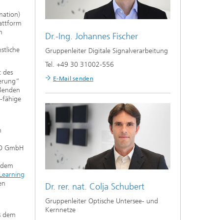
mation)
lattform
n
Dr.-Ing.
Johannes Fischer
stliche
Gruppenleiter Digitale Signalverarbeitung
Tel. +49 30 31002-556
t des
E-Mail senden
ierung”
eßenden
-fähige
n
MO GmbH
t dem
 Learning
en
Dr. rer. nat.
Colja Schubert
Gruppenleiter Optische Untersee- und
Kernnetze
us dem