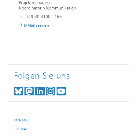
Projektmanagerin
Koordinatorin Kommunikation
Tel. +49 30 31002-166
E-Mail senden
Folgen Sie uns
TREFFEN SIE UNS AUF BLUESKY
TREFFEN SIE UNS AUF MAST
TREFFEN SIE UNS BEI LINK
BESUCHEN SIE UNSER I
UNSER VIDEO-CHANN
KONTAKT
SITEMAP