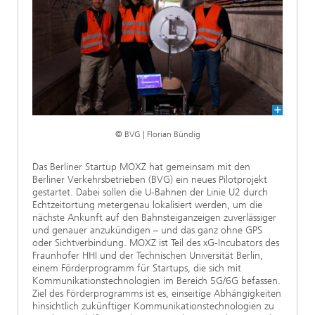
Ethikkommission
Künstliche Intelligenz
Photonische Komponenten & Systeme
TIME LAB
Faseroptische Sensorsysteme
2022
Kooperationen
Medizintechnik
AUSZEICHNUNGEN
2021
Industrie
Geschichte des HHI
Forschungsfabrik Mikroelektronik Deutschland (FMD)
2020
Sensorik
Leistungszentrum Digitale Vernetzung
Biografie von Heinrich Hertz
© BVG | Florian Bündig
Sicherheit
Die wichtigsten Experimente von Heinrich Hertz
Das Berliner Startup MOXZ hat gemeinsam mit den
Berliner Verkehrsbetrieben (BVG) ein neues Pilotprojekt
Quantentechnologien
90 Jahre HHI
gestartet. Dabei sollen die U-Bahnen der Linie U2 durch
Echtzeitortung metergenau lokalisiert werden, um die
nächste Ankunft auf den Bahnsteiganzeigen zuverlässiger
und genauer anzukündigen – und das ganz ohne GPS
oder Sichtverbindung. MOXZ ist Teil des xG-Incubators des
Fraunhofer HHI und der Technischen Universität Berlin,
einem Förderprogramm für Startups, die sich mit
Kommunikationstechnologien im Bereich 5G/6G befassen.
Ziel des Förderprogramms ist es, einseitige Abhängigkeiten
hinsichtlich zukünftiger Kommunikationstechnologien zu