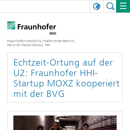
ENGLISH
DAS FRAUNHOFER HHI
日本語
FORSCHUNGSBEREICHE
ÜBER UNS
Fraunhofer-Institut für Nachrichtentechnik,
Heinrich-Hertz-Institut, HHI
NEWS
FORSCHUNGSFELDER
AI & VIDEO
Herausforderungen und Mission
Echtzeit-Ortung auf der
Organisationsplan
VERANSTALTUNGEN
KOMMUNIKATION & NETZE
NACHRICHTEN
Mobilität
Videokommunikation und Applikationen
U2: Fraunhofer HHI-
Leitung
SHOWROOMS
Kompression
Vision and Imaging Technologies
PHOTONISCHE KOMPONENTEN & SYSTEME
PRESSEMITTEILUNGEN
Drahtlose Kommunikation und Netze
Archiv
Startup MOXZ kooperiert
mit der BVG
Forschungsbereiche
Multimedia
Künstliche Intelligenz
KARRIERE
JAHRESBERICHTE
SCIENCE TECH SPACE
Photonische Netze und Systeme
Hybride Integration und Sensorik
2025
Qualitätsmanagement
Digitaler Zwilling
AI & Video
CINIQ
KONTAKT
UNSERE STELLEN
InP und HF
2024
Kuratorium
5G, Fiber and Beyond
Kommunikation & Netze
STARTUPS AT HHI
WEITERE INFOS ZUM FRAUNHOFER HHI ALS ARBEITGEBER
Technologie und Infrastruktur
2023