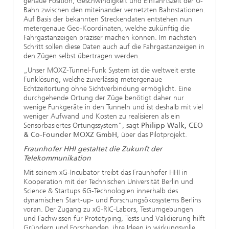
genaue Position, Geschwindigkeit und Einfahrtszeit der U-
Bahn zwischen den miteinander vernetzten Bahnstationen.
Auf Basis der bekannten Streckendaten entstehen nun
metergenaue Geo-Koordinaten, welche zukünftig die
Fahrgastanzeigen präziser machen können. Im nächsten
Schritt sollen diese Daten auch auf die Fahrgastanzeigen in
den Zügen selbst übertragen werden.
„Unser MOXZ-Tunnel-Funk System ist die weltweit erste
Funklösung, welche zuverlässig metergenaue
Echtzeitortung ohne Sichtverbindung ermöglicht. Eine
durchgehende Ortung der Züge benötigt daher nur
wenige Funkgeräte in den Tunneln und ist deshalb mit viel
weniger Aufwand und Kosten zu realisieren als ein
Sensorbasiertes Ortungssystem“, sagt
Philipp Walk, CEO
& Co-Founder MOXZ GmbH,
über das Pilotprojekt.
Fraunhofer HHI gestaltet die Zukunft der
Telekommunikation
Mit seinem xG-Incubator treibt das Fraunhofer HHI in
Kooperation mit der Technischen Universität Berlin und
Science & Startups 6G-Technologien innerhalb des
dynamischen Start-up- und Forschungsökosystems Berlins
voran. Der Zugang zu xG-RIC-Labors, Testumgebungen
und Fachwissen für Prototyping, Tests und Validierung hilft
Gründern und Forschenden, ihre Ideen in wirkungsvolle