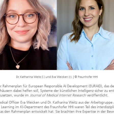
2020
Dr. Katharina Weitz (l.) und Eva Weicken (r.). | © Fraunhofer HHI
er Rahmenplan für European Responsible AI Development (EURAID), das d
äusern dabei helfen soll, Systeme der künstlichen Intelligenz sicher zu en
zusetzen, wurde im
Journal of Medical Internet Research
veröffentlicht.
dical Officer Eva Weicken und Dr. Katharina Weitz aus der Arbeitsgruppe
Learning im KI-Department des Fraunhofer HHI waren Teil des interdiszipl
as den Rahmenplan entwickelt hat. Sie brachten ihre Expertise in der Be