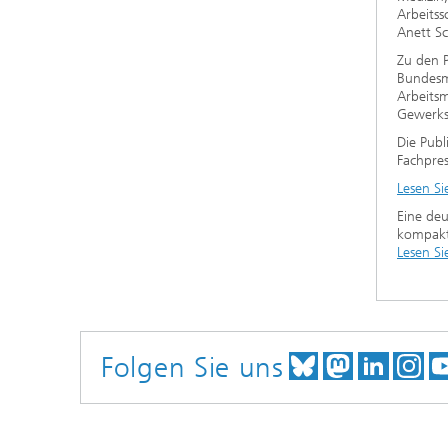
Arbeitss
Anett Sc
Zu den P
Bundesmi
Arbeits
Gewerksc
Die Publ
Fachpre
Lesen Si
Eine de
kompakt“
Lesen Si
Folgen Sie uns
TREFFEN SI
TREFFEN
TREFF
BE