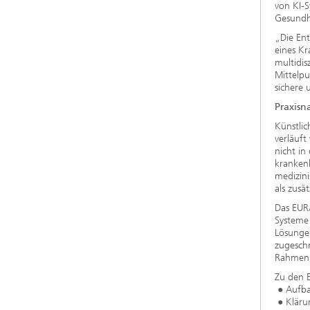
von KI-S
Gesundh
„Die En
eines Kr
multidis
Mittelpu
sichere 
Praxisn
Künstlic
verläuft
nicht in
krankenh
medizini
als zus
Das EUR
Systeme 
Lösungen
zugeschn
Rahmen 
Zu den 
● Aufba
● Klärun