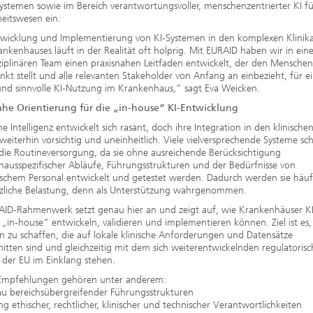
ystemen sowie im Bereich verantwortungsvoller, menschenzentrierter KI fü
eitswesen ein.
twicklung und Implementierung von KI-Systemen in den komplexen Klinika
ankenhauses läuft in der Realität oft holprig. Mit EURAID haben wir in ei
ziplinären Team einen praxisnahen Leitfaden entwickelt, der den Menschen
nkt stellt und alle relevanten Stakeholder von Anfang an einbezieht, für e
und sinnvolle KI-Nutzung im Krankenhaus,” sagt Eva Weicken.
ahe Orientierung für die „in-house“ KI-Entwicklung
he Intelligenz entwickelt sich rasant, doch ihre Integration in den klinischen
 weiterhin vorsichtig und uneinheitlich. Viele vielversprechende Systeme sc
 die Routineversorgung, da sie ohne ausreichende Berücksichtigung
ausspezifischer Abläufe, Führungsstrukturen und der Bedürfnisse von
schem Personal entwickelt und getestet werden. Dadurch werden sie häuf
ätzliche Belastung, denn als Unterstützung wahrgenommen.
AID-Rahmenwerk setzt genau hier an und zeigt auf, wie Krankenhäuser KI
„in-house“ entwickeln, validieren und implementieren können. Ziel ist es,
 zu schaffen, die auf lokale klinische Anforderungen und Datensätze
itten sind und gleichzeitig mit dem sich weiterentwickelnden regulatoris
der EU im Einklang stehen.
Empfehlungen gehören unter anderem:
u bereichsübergreifender Führungsstrukturen
g ethischer, rechtlicher, klinischer und technischer Verantwortlichkeiten