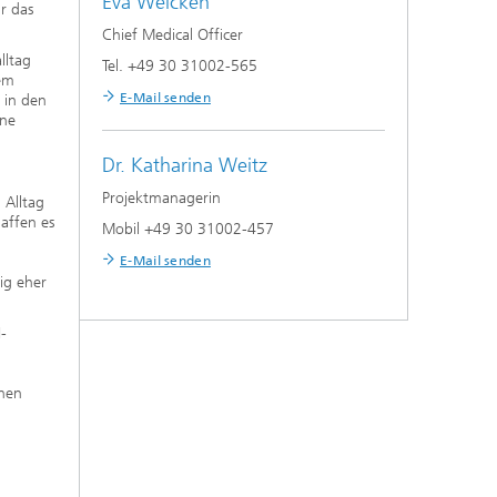
Eva Weicken
r das
Chief Medical Officer
lltag
Tel. +49 30 31002-565
nem
E-Mail senden
 in den
ine
Dr.
Katharina Weitz
Projektmanagerin
 Alltag
haffen es
Mobil +49 30 31002-457
E-Mail senden
ig eher
-
chen