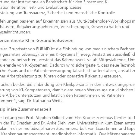
ung der institutionellen Bereitschaft für den Einsatz von KI
ation iterativer Test- und Evaluationsprozesse
stellung von Transparenz, Sicherheit und menschliche Kontrolle
fehlungen basieren auf Erkenntnissen aus Multi-Stakeholder-Workshops m
häusern, Regulierungsbehörden, Versicherungen, Gewerkschaften und
ngseinrichtungen.
nzentrierte KI im Gesundheitswesen
raler Grundsatz von EURAID ist die Einbindung von medizinischem Fachper
 gesamten Lebenszyklus eines KI-Systems hinweg. Anstatt sie ausschließlich
nder zu betrachten, versteht das Rahmenwerk sie als Mitgestaltende, Um
uierende von KI-Systemen. Dadurch wird sichergestellt, dass neue Technol
ische Praxis und die Patientenversorgung tatsächlich unterstützen, anstatt z
cher Arbeitsbelastung zu führen oder operative Risiken zu erzeugen.
uchen beides: die Einbindung von Klinikpersonal in den Entwicklungsproz
derung von KI-Kompetenzen, damit diese neuen Werkzeuge zur klinischen P
die Arbeit unterstützen und letztlich den Patientinnen und Patienten
ommen“, sagt Dr. Katharina Weitz.
sziplinäre Zusammenarbeit
r Leitung von Prof. Stephen Gilbert vom Else Kröner Fresenius Center for D
n der TU Dresden und Dr. Anke Diehl vom Universitätsklinikum Essen entst
lan in einer multidisziplinären Zusammenarbeit von Expertinnen und Expe
, Krankenhausmanagement, medizinischer Informatik, Qualitätsmanageme