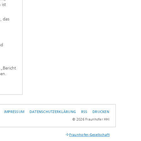
 ist
, das
d
nd
„Bericht
nen.
IMPRESSUM
DATENSCHUTZERKLÄRUNG
RSS
DRUCKEN
L
© 2026 Fraunhofer HHI
Fraunhofer-Gesellschaft