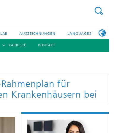
 LAB
AUSZEICHNUNGEN
LANGUAGES
KARRIERE
KONTAKT
ENGLISH
BERSICHT
日本語
ERICHTE
NSERE
PHOTONISCHE KOMPONENTEN & SYSTEME
WEITERE
TELLEN
INFOS ZUM
FRAUNHOFER
-Rahmenplan für
HHI ALS
ARBEITGEBER
hen Krankenhäusern bei
Hybride Integration und Sensorik
InP und HF
Technologie und Infrastruktur
Faseroptische Sensorsysteme