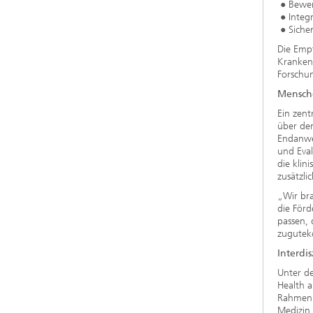
● Bewert
● Integr
● Sicher
Die Emp
Kranken
Forschu
Mensche
Ein zent
über den
Endanwe
und Eval
die klin
zusätzli
„Wir bra
die För
passen, 
zugutek
Interdi
Unter de
Health a
Rahmenp
Medizin