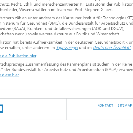
chutz, Recht, Ethik und menschenzentrierter KI. Erstautorin der Publikation
hönfelder, Wissenschaftlerin im Team von Prof. Stephen Gilbert.
artnern zählen unter anderem das Karlsruher Institut für Technologie (KIT)
nisterium für Gesundheit (BMG), die Bundesanstalt für Arbeitsschutz un
medizin (BAuA), Kranken- und Unfallversicherungen (AOK und DGUV),
haften (ver.di) sowie weitere Akteure aus Politik und Wissenschaft.
ikation hat bereits Aufmerksamkeit in der deutschen Gesundheitspolitik u
sse erhalten, unter anderem im
Tagesspiegel
und im
Deutschen Ärzteblatt
.
e die Publikation hier
.
utschsprachige Zusammenfassung des Rahmenplans ist zudem in der Reihe 
 der Bundesanstalt für Arbeitsschutz und Arbeitsmedizin (BAuA) erschie
e diese hier
.
KONTAKT
SITEMAP
E UNS AUF BLUESKY
 SIE UNS AUF MASTODON
EN SIE UNS BEI LINKEDIN
SUCHEN SIE UNSER INSTRAGRAM-PROFI
UNSER VIDEO-CHANNEL BEI YOUTUBE