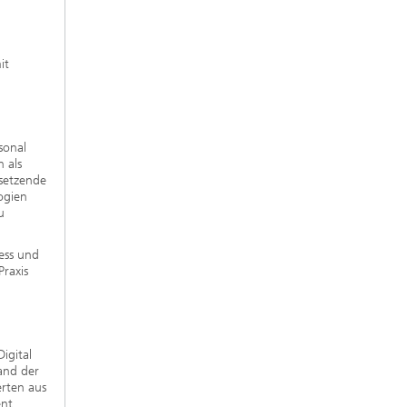
it
sonal
 als
setzende
ogien
u
ess und
raxis
igital
and der
rten aus
nt,