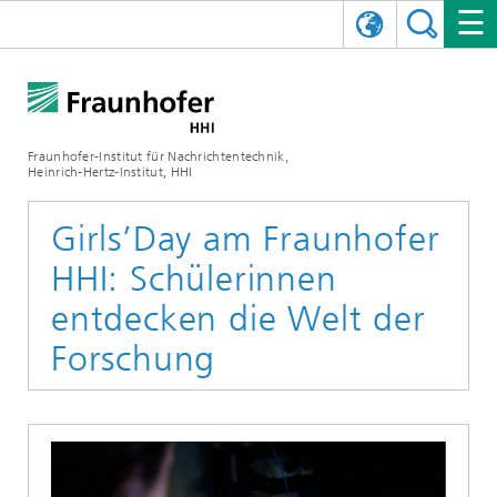
ENGLISH
DAS FRAUNHOFER HHI
日本語
FORSCHUNGSBEREICHE
ÜBER UNS
Fraunhofer-Institut für Nachrichtentechnik,
Heinrich-Hertz-Institut, HHI
NEWS
FORSCHUNGSFELDER
AI & VIDEO
Herausforderungen und Mission
Girls’Day am Fraunhofer
Organisationsplan
VERANSTALTUNGEN
KOMMUNIKATION & NETZE
NACHRICHTEN
Mobilität
Videokommunikation und Applikationen
HHI: Schülerinnen
Leitung
SHOWROOMS
Kompression
Vision and Imaging Technologies
PHOTONISCHE KOMPONENTEN & SYSTEME
PRESSEMITTEILUNGEN
Drahtlose Kommunikation und Netze
Archiv
entdecken die Welt der
Forschung
Forschungsbereiche
Multimedia
Künstliche Intelligenz
KARRIERE
JAHRESBERICHTE
SCIENCE TECH SPACE
Photonische Netze und Systeme
Hybride Integration und Sensorik
2025
Qualitätsmanagement
Digitaler Zwilling
AI & Video
CINIQ
KONTAKT
UNSERE STELLEN
InP und HF
2024
Kuratorium
5G, Fiber and Beyond
Kommunikation & Netze
STARTUPS AT HHI
WEITERE INFOS ZUM FRAUNHOFER HHI ALS ARBEITGEBER
Technologie und Infrastruktur
2023