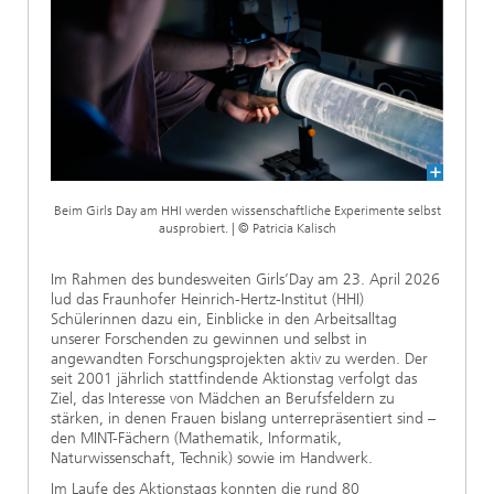
Ethikkommission
Künstliche Intelligenz
Photonische Komponenten & Systeme
TIME LAB
Faseroptische Sensorsysteme
2022
Kooperationen
Medizintechnik
AUSZEICHNUNGEN
2021
Industrie
Geschichte des HHI
Forschungsfabrik Mikroelektronik Deutschland (FMD)
2020
Sensorik
Leistungszentrum Digitale Vernetzung
Biografie von Heinrich Hertz
Beim Girls Day am HHI werden wissenschaftliche Experimente selbst
ausprobiert. | © Patricia Kalisch
Sicherheit
Die wichtigsten Experimente von Heinrich Hertz
Im Rahmen des bundesweiten Girls’Day am 23. April 2026
Quantentechnologien
90 Jahre HHI
lud das Fraunhofer Heinrich-Hertz-Institut (HHI)
Schülerinnen dazu ein, Einblicke in den Arbeitsalltag
unserer Forschenden zu gewinnen und selbst in
angewandten Forschungsprojekten aktiv zu werden. Der
seit 2001 jährlich stattfindende Aktionstag verfolgt das
Ziel, das Interesse von Mädchen an Berufsfeldern zu
stärken, in denen Frauen bislang unterrepräsentiert sind –
den MINT-Fächern (Mathematik, Informatik,
Naturwissenschaft, Technik) sowie im Handwerk.
Im Laufe des Aktionstags konnten die rund 80