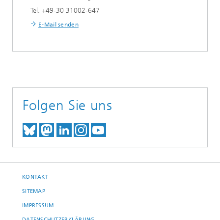
Tel. +49-30 31002-647
E-Mail senden
Folgen Sie uns
TREFFEN SIE UNS AUF BLUESKY
TREFFEN SIE UNS AUF MAST
TREFFEN SIE UNS BEI LINK
BESUCHEN SIE UNSER I
UNSER VIDEO-CHANN
KONTAKT
SITEMAP
IMPRESSUM
DATENSCHUTZERKLÄRUNG