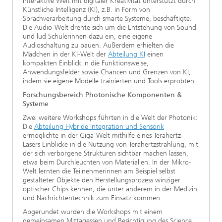
Interaktive Welt mit digitaler Kreativität unterstützt durch
Künstliche Intelligenz (KI), z.B. in Form von
Sprachverarbeitung durch smarte Systeme, beschäftigte.
Die Audio-Welt drehte sich um die Entstehung von Sound
und lud Schülerinnen dazu ein, eine eigene
Audioschaltung zu bauen. Außerdem erhielten die
Mädchen in der KI-Welt der
Abteilung KI
einen
kompakten Einblick in die Funktionsweise,
Anwendungsfelder sowie Chancen und Grenzen von KI,
indem sie eigene Modelle trainierten und Tools erprobten.
Forschungsbereich Photonische Komponenten &
Systeme
Zwei weitere Workshops führten in die Welt der Photonik:
Die
Abteilung Hybride Integration und Sensorik
ermöglichte in der Giga-Welt mithilfe eines Terahertz-
Lasers Einblicke in die Nutzung von Terahertzstrahlung, mit
der sich verborgene Strukturen sichtbar machen lassen,
etwa beim Durchleuchten von Materialien. In der Mikro-
Welt lernten die Teilnehmerinnen am Beispiel selbst
gestalteter Objekte den Herstellungsprozess winziger
optischer Chips kennen, die unter anderem in der Medizin
und Nachrichtentechnik zum Einsatz kommen.
Abgerundet wurden die Workshops mit einem
gemeinsamen Mittagessen und Besichtigung des Science