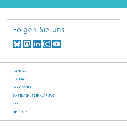
Folgen Sie uns
TREFFEN SIE UNS AUF BLUESKY
TREFFEN SIE UNS AUF MAST
TREFFEN SIE UNS BEI LINK
BESUCHEN SIE UNSER I
UNSER VIDEO-CHANN
KONTAKT
SITEMAP
IMPRESSUM
DATENSCHUTZERKLÄRUNG
RSS
DRUCKEN