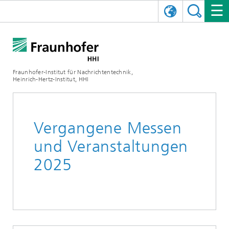
ENGLISH
DAS FRAUNHOFER HHI
日本語
FORSCHUNGSBEREICHE
ÜBER UNS
Fraunhofer-Institut für Nachrichtentechnik,
Heinrich-Hertz-Institut, HHI
NEWS
FORSCHUNGSFELDER
AI & VIDEO
Herausforderungen und Mission
Organisationsplan
VERANSTALTUNGEN
KOMMUNIKATION & NETZE
NACHRICHTEN
Mobilität
Videokommunikation und Applikationen
Vergangene Messen
Leitung
SHOWROOMS
Kompression
Vision and Imaging Technologies
PHOTONISCHE KOMPONENTEN & SYSTEME
PRESSEMITTEILUNGEN
Drahtlose Kommunikation und Netze
Archiv
und Veranstaltungen
2025
Forschungsbereiche
Multimedia
Künstliche Intelligenz
KARRIERE
JAHRESBERICHTE
SCIENCE TECH SPACE
Photonische Netze und Systeme
Hybride Integration und Sensorik
2025
Qualitätsmanagement
Digitaler Zwilling
AI & Video
CINIQ
KONTAKT
UNSERE STELLEN
InP und HF
2024
Kuratorium
5G, Fiber and Beyond
Kommunikation & Netze
STARTUPS AT HHI
WEITERE INFOS ZUM FRAUNHOFER HHI ALS ARBEITGEBER
Technologie und Infrastruktur
2023