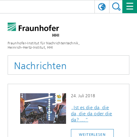
ENGLISH
DAS FRAUNHOFER HHI
日本語
FORSCHUNGSBEREICHE
ÜBER UNS
Fraunhofer-Institut für Nachrichtentechnik,
Heinrich-Hertz-Institut, HHI
NEWS
FORSCHUNGSFELDER
AI & VIDEO
Herausforderungen und Mission
Nachrichten
Organisationsplan
VERANSTALTUNGEN
KOMMUNIKATION & NETZE
NACHRICHTEN
Mobilität
Videokommunikation und Applikationen
Leitung
SHOWROOMS
Kompression
Vision and Imaging Technologies
PHOTONISCHE KOMPONENTEN & SYSTEME
PRESSEMITTEILUNGEN
Drahtlose Kommunikation und Netze
Archiv
24. Juli 2018
Forschungsbereiche
Multimedia
Künstliche Intelligenz
KARRIERE
JAHRESBERICHTE
SCIENCE TECH SPACE
Photonische Netze und Systeme
Hybride Integration und Sensorik
2025
„Ist es die da, die
da, die da oder die
Qualitätsmanagement
Digitaler Zwilling
AI & Video
CINIQ
KONTAKT
UNSERE STELLEN
InP und HF
2024
da? …“
Kuratorium
5G, Fiber and Beyond
Kommunikation & Netze
STARTUPS AT HHI
WEITERE INFOS ZUM FRAUNHOFER HHI ALS ARBEITGEBER
Technologie und Infrastruktur
2023
WEITERLESEN