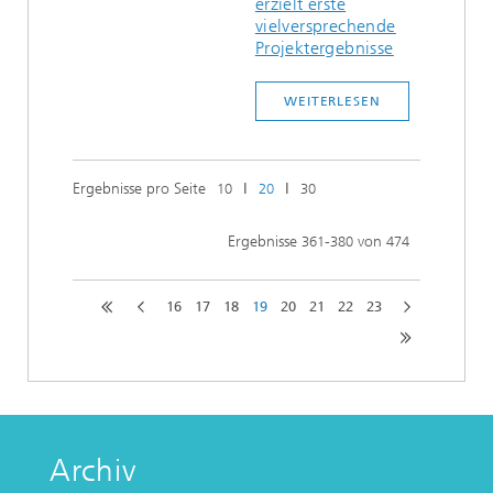
erzielt erste
vielversprechende
Projektergebnisse
WEITERLESEN
Ergebnisse pro Seite
ǀ
ǀ
10
20
30
Ergebnisse
-
von
361
380
474
16
17
18
19
20
21
22
23
Archiv