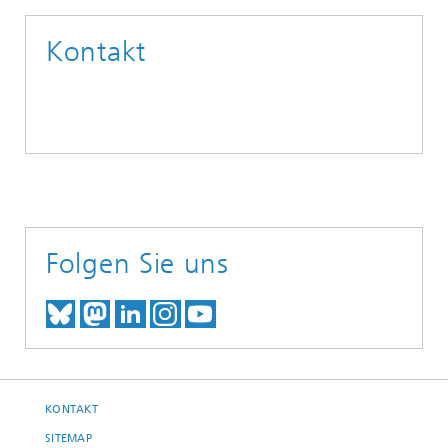
Kontakt
Folgen Sie uns
TREFFEN SIE UNS AUF BLUESKY
TREFFEN SIE UNS AUF MAST
TREFFEN SIE UNS BEI LINK
BESUCHEN SIE UNSER I
UNSER VIDEO-CHANN
KONTAKT
SITEMAP