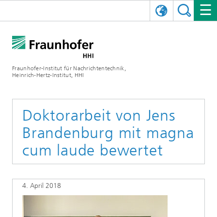
ENGLISH
DAS FRAUNHOFER HHI
日本語
FORSCHUNGSBEREICHE
ÜBER UNS
Fraunhofer-Institut für Nachrichtentechnik,
Heinrich-Hertz-Institut, HHI
NEWS
FORSCHUNGSFELDER
AI & VIDEO
Herausforderungen und Mission
Organisationsplan
VERANSTALTUNGEN
KOMMUNIKATION & NETZE
NACHRICHTEN
Mobilität
Videokommunikation und Applikationen
Doktorarbeit von Jens
Brandenburg mit magna
Leitung
SHOWROOMS
Kompression
Vision and Imaging Technologies
PHOTONISCHE KOMPONENTEN & SYSTEME
PRESSEMITTEILUNGEN
Drahtlose Kommunikation und Netze
Archiv
cum laude bewertet
Forschungsbereiche
Multimedia
Künstliche Intelligenz
KARRIERE
JAHRESBERICHTE
SCIENCE TECH SPACE
Photonische Netze und Systeme
Hybride Integration und Sensorik
2025
Qualitätsmanagement
Digitaler Zwilling
AI & Video
CINIQ
KONTAKT
UNSERE STELLEN
InP und HF
2024
4. April 2018
Kuratorium
5G, Fiber and Beyond
Kommunikation & Netze
STARTUPS AT HHI
WEITERE INFOS ZUM FRAUNHOFER HHI ALS ARBEITGEBER
Technologie und Infrastruktur
2023