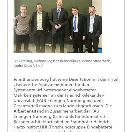
Ethikkommission
Künstliche Intelligenz
Photonische Komponenten & Systeme
TIME LAB
Faseroptische Sensorsysteme
2022
Kooperationen
Medizintechnik
AUSZEICHNUNGEN
2021
Industrie
Geschichte des HHI
Forschungsfabrik Mikroelektronik Deutschland (FMD)
2020
Sensorik
Leistungszentrum Digitale Vernetzung
Biografie von Heinrich Hertz
Felix Freiling, Dietmar Fey, Jens Brandenburg, Benno Stabernack,
Sicherheit
Die wichtigsten Experimente von Heinrich Hertz
André Kaup (v.l.n.r.)
Quantentechnologien
Jens Brandenburg hat seine Dissertation mit dem Titel
90 Jahre HHI
„Generische Analysemethoden für den
Systementwurf heterogener eingebetteter
Mehrkernsysteme“ an der Friedrich-Alexander-
Universität (FAU) Erlangen-Nürnberg mit dem
Gesamturteil magna cum laude abgeschlossen. Die
Arbeit entstand in Zusammenarbeit der FAU
Erlangen-Nürnberg (Lehrstuhls für Informatik 3 -
Rechnerarchitektur) mit dem Fraunhofer Heinrich-
Hertz-Institut HHI (Forschungsgruppe Eingebettete