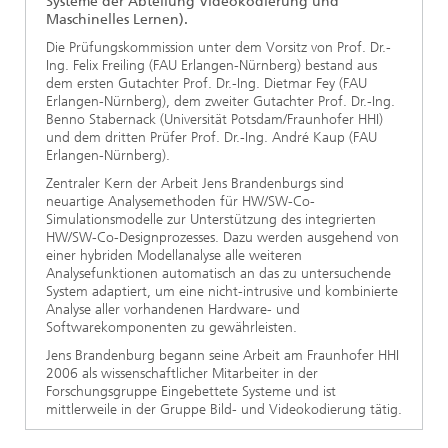
Systeme der Abteilung Videokodierung und
Maschinelles Lernen).
Die Prüfungskommission unter dem Vorsitz von Prof. Dr.-
Ing. Felix Freiling (FAU Erlangen-Nürnberg) bestand aus
dem ersten Gutachter Prof. Dr.-Ing. Dietmar Fey (FAU
Erlangen-Nürnberg), dem zweiter Gutachter Prof. Dr.-Ing.
Benno Stabernack (Universität Potsdam/Fraunhofer HHI)
und dem dritten Prüfer Prof. Dr.-Ing. André Kaup (FAU
Erlangen-Nürnberg).
Zentraler Kern der Arbeit Jens Brandenburgs sind
neuartige Analysemethoden für HW/SW-Co-
Simulationsmodelle zur Unterstützung des integrierten
HW/SW-Co-Designprozesses. Dazu werden ausgehend von
einer hybriden Modellanalyse alle weiteren
Analysefunktionen automatisch an das zu untersuchende
System adaptiert, um eine nicht-intrusive und kombinierte
Analyse aller vorhandenen Hardware- und
Softwarekomponenten zu gewährleisten.
Jens Brandenburg begann seine Arbeit am Fraunhofer HHI
2006 als wissenschaftlicher Mitarbeiter in der
Forschungsgruppe Eingebettete Systeme und ist
mittlerweile in der Gruppe Bild- und Videokodierung tätig.