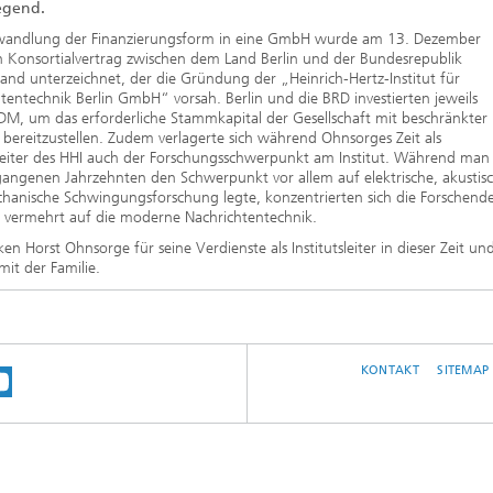
2020
egend.
andlung der Finanzierungsform in eine GmbH wurde am 13. Dezember
 Konsortialvertrag zwischen dem Land Berlin und der Bundesrepublik
and unterzeichnet, der die Gründung der „Heinrich-Hertz-Institut für
tentechnik Berlin GmbH“ vorsah. Berlin und die BRD investierten jeweils
M, um das erforderliche Stammkapital der Gesellschaft mit beschränkter
bereitzustellen. Zudem verlagerte sich während Ohnsorges Zeit als
sleiter des HHI auch der Forschungsschwerpunkt am Institut. Während man 
angenen Jahrzehnten den Schwerpunkt vor allem auf elektrische, akustis
hanische Schwingungsforschung legte, konzentrierten sich die Forschend
 vermehrt auf die moderne Nachrichtentechnik.
en Horst Ohnsorge für seine Verdienste als Institutsleiter in dieser Zeit un
mit der Familie.
KONTAKT
SITEMAP
E UNS AUF BLUESKY
 SIE UNS AUF MASTODON
EN SIE UNS BEI LINKEDIN
SUCHEN SIE UNSER INSTRAGRAM-PROFI
UNSER VIDEO-CHANNEL BEI YOUTUBE