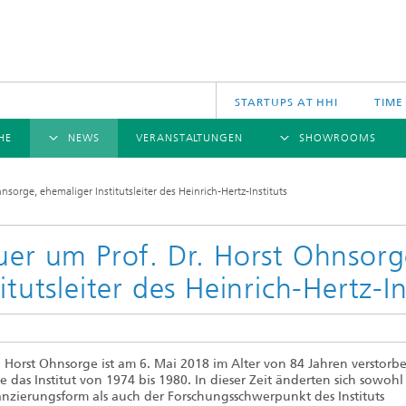
STARTUPS AT HHI
TIME
HE
NEWS
VERANSTALTUNGEN
SHOWROOMS
ÜBERSICHT
ÜBERSICHT
Ü
nsorge, ehemaliger Institutsleiter des Heinrich-Hertz-Instituts
NACHRICHTEN
KOMMUNIKATION & NETZE
PRESSEMITTEILUNGEN
SCIENCE
JAHRESB
CINIQ
U
TECH SPACE
S
uer um Prof. Dr. Horst Ohnsorg
Applikationen
titutsleiter des Heinrich-Hertz-In
Archiv
Drahtlose Kommunikation und Netze
2025
logies
Photonische Netze und Systeme
2024
2023
r. Horst Ohnsorge ist am 6. Mai 2018 im Alter von 84 Jahren verstorb
2022
te das Institut von 1974 bis 1980. In dieser Zeit änderten sich sowohl
2021
anzierungsform als auch der Forschungsschwerpunkt des Instituts