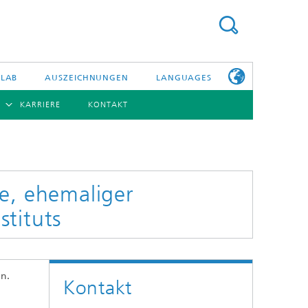
 LAB
AUSZEICHNUNGEN
LANGUAGES
KARRIERE
KONTAKT
ENGLISH
BERSICHT
日本語
ERICHTE
NSERE
PHOTONISCHE KOMPONENTEN & SYSTEME
WEITERE
TELLEN
INFOS ZUM
FRAUNHOFER
e, ehemaliger
HHI ALS
ARBEITGEBER
stituts
Hybride Integration und Sensorik
InP und HF
Technologie und Infrastruktur
en.
Kontakt
Faseroptische Sensorsysteme