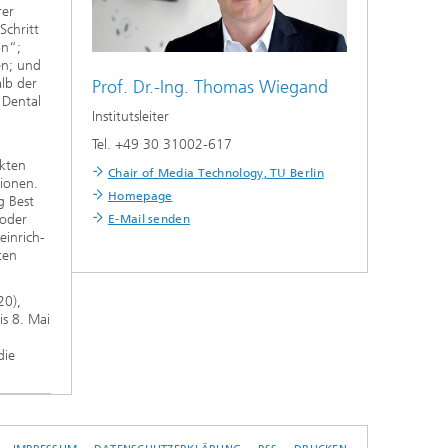
rer
chritt
on“;
en; und
lb der
Prof. Dr.-Ing.
Thomas Wiegand
Dental
Institutsleiter
Tel. +49 30 31002-617
ekten
Chair of Media Technology, TU Berlin
tionen.
Homepage
g Best
 oder
E-Mail senden
einrich-
ten
20),
is 8. Mai
die