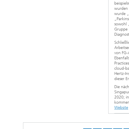
beispiel
wurden 
wurde „
„Parkin
sowohl 
Gruppe 
Diagnost
Schließl
Arbeitse
von FG-A
Ebenfall
Practic
cloud-b
Hertz-In
dieser E
Die näch
Singapur
2020; in
kommend
Website