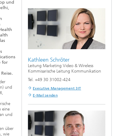
hop und
elhi,
n
h
Health
alth
das
s
cations
Kathleen Schröter
 for
Leitung Marketing Video & Wireless
Kommisarische Leitung Kommunikation
Reise.
Tel. +49 30 31002-424
der
en) und
Executive Management 3IT
I,
E-Mail senden
rische
n eine
man und
en über
, wie