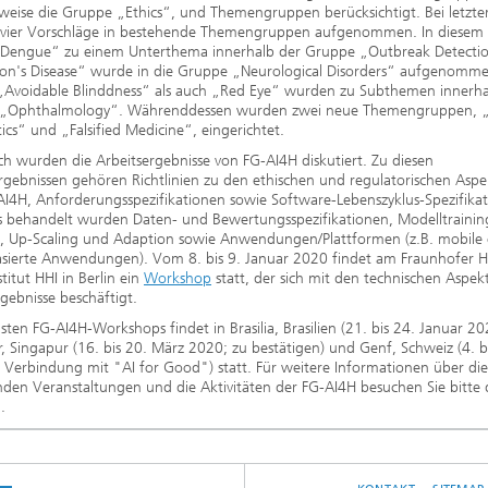
sweise die Gruppe „Ethics“, und Themengruppen berücksichtigt. Bei letzte
vier Vorschläge in bestehende Themengruppen aufgenommen. In diesem S
Dengue“ zu einem Unterthema innerhalb der Gruppe „Outbreak Detecti
son's Disease“ wurde in die Gruppe „Neurological Disorders“ aufgenomm
„Avoidable Blinddness“ als auch „Red Eye“ wurden zu Subthemen innerha
„Ophthalmology“. Währenddessen wurden zwei neue Themengruppen, „
ics“ und „Falsified Medicine“, eingerichtet.
ich wurden die Arbeitsergebnisse von FG-AI4H diskutiert. Zu diesen
rgebnissen gehören Richtlinien zu den ethischen und regulatorischen Asp
I4H, Anforderungsspezifikationen sowie Software-Lebenszyklus-Spezifika
s behandelt wurden Daten- und Bewertungsspezifikationen, Modelltrainin
es, Up-Scaling und Adaption sowie Anwendungen/Plattformen (z.B. mobile
asierte Anwendungen). Vom 8. bis 9. Januar 2020 findet am Fraunhofer H
stitut HHI in Berlin ein
Workshop
statt, der sich mit den technischen Aspek
rgebnisse beschäftigt.
sten FG-AI4H-Workshops findet in Brasilia, Brasilien (21. bis 24. Januar 20
, Singapur (16. bis 20. März 2020; zu bestätigen) und Genf, Schweiz (4. b
 Verbindung mit "AI for Good") statt. Für weitere Informationen über die
en Veranstaltungen und die Aktivitäten der FG-AI4H besuchen Sie bitte 
.