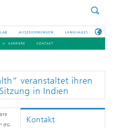
 LAB
AUSZEICHNUNGEN
LANGUAGES
KARRIERE
KONTAKT
ENGLISH
BERSICHT
日本語
ERICHTE
NSERE
PHOTONISCHE KOMPONENTEN & SYSTEME
WEITERE
TELLEN
INFOS ZUM
FRAUNHOFER
th“ veranstaltet ihren
HHI ALS
ARBEITGEBER
Sitzung in Indien
Hybride Integration und Sensorik
InP und HF
Technologie und Infrastruktur
2019
Kontakt
Faseroptische Sensorsysteme
“ (FG-