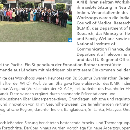
2020
AI4H) ihren siebten Works
ihre siebte Sitzung in Neu D
Indien. Veranstaltende des
Workshops waren die India
Council of Medical Researc
(ICMR), das Department of 
Research, das Ministry of He
and Family Welfare, sowie 
National Institute of
Communication Finance, da
Department of Telecommuni
und das ITU Regional Office
d the Pacific. Ein Stipendium der Fondation Botnar unterstützte
mende aus Ländern mit niedrigem bis mittlerem Einkommen bei der 
kte des Workshops waren Keynotes von Dr. Soumya Swaminathan (leiten
haftler der WHO), Prof. Balram Bhargava (Generaldirektor des ICMR, Indi
omas Wiegand (Vorsitzender der FG-AI4H; Institutsleiter des Fraunhofer HH
land). Diese wurden ergänzt durch spannende Präsentationen und
iskussionen über Länderperspektiven, Grundlagen, ethische und regulato
 und Innovation von KI im Gesundheitswesen. Die Teilnehmenden vertrate
eografische Region, darunter Indien, Bangladesch, Sri Lanka, Malaysia, O
.
anschließenden Sitzung berichteten bestehende Arbeits- und Themengrupp
 Fortschritte. Darüber hinaus wurden Vorschläge für neue Arbeitsgruppen