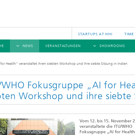
STARTUPS AT HHI
TIME
HE
NEWS
VERANSTALTUNGEN
SHOWROOMS
ÜBERSICHT
ÜBERSICHT
Ü
r Health“ veranstaltet ihren siebten Workshop und ihre siebte Sitzung in Indien
NACHRICHTEN
KOMMUNIKATION & NETZE
PRESSEMITTEILUNGEN
SCIENCE
JAHRESB
CINIQ
U
TECH SPACE
S
/WHO Fokusgruppe „AI for Heal
Applikationen
bten Workshop und ihre siebte 
Archiv
Drahtlose Kommunikation und Netze
2025
logies
Photonische Netze und Systeme
2024
2023
Vom 12. bis 15. November 
2022
veranstaltete die ITU/WHO
2021
Fokusgruppe „AI for Health