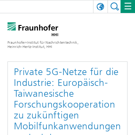
ENGLISH
DAS FRAUNHOFER HHI
日本語
FORSCHUNGSBEREICHE
ÜBER UNS
Fraunhofer-Institut für Nachrichtentechnik,
Heinrich-Hertz-Institut, HHI
NEWS
FORSCHUNGSFELDER
AI & VIDEO
Herausforderungen und Mission
Organisationsplan
VERANSTALTUNGEN
KOMMUNIKATION & NETZE
NACHRICHTEN
Mobilität
Videokommunikation und Applikationen
Private 5G-Netze für die
Industrie: Europäisch-
Leitung
SHOWROOMS
Kompression
Vision and Imaging Technologies
PHOTONISCHE KOMPONENTEN & SYSTEME
PRESSEMITTEILUNGEN
Drahtlose Kommunikation und Netze
Archiv
Taiwanesische
Forschungsbereiche
Multimedia
Künstliche Intelligenz
KARRIERE
JAHRESBERICHTE
SCIENCE TECH SPACE
Photonische Netze und Systeme
Hybride Integration und Sensorik
2025
Forschungskooperation
Qualitätsmanagement
Digitaler Zwilling
AI & Video
zu zukünftigen
CINIQ
KONTAKT
UNSERE STELLEN
InP und HF
2024
Mobilfunkanwendungen
Kuratorium
5G, Fiber and Beyond
Kommunikation & Netze
STARTUPS AT HHI
WEITERE INFOS ZUM FRAUNHOFER HHI ALS ARBEITGEBER
Technologie und Infrastruktur
2023