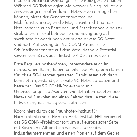
mobile Breitbandanwendungen, eine Rolle gespielt haben.
Während 5G-Technologien wie Network Slicing industrielle
Anwendungen in öffentlichen Netzwerken ermöglichen
können, bietet der Generationswechsel bei
Mobilfunktechnologien die Möglichkeit, nicht nur das
Netz, sondern auch Betreiber- und Betriebsmodelle neu zu
strukturieren. Lokal betriebene und hochgradig auf
spezifische Anwendungen optimierte private 5G-Netze
sind nach Auffassung der 5G CONNI-Partner eine
Schlüsselkomponente auf dem Weg, das volle Potential
sowohl von 5G als auch Industrie 4.0 zu entwickeln.
Erste Regulierungsbehörden, insbesondere auch im
europäischen Raum, haben bereits neue Vergabeverfahren
für lokale 5G-Lizenzen gestartet. Damit lassen sich dann
komplett eigenständige, private 5G-Netze aufbauen und
betreiben. Das 5G CONNI-Projekt wird mit
Untersuchungen zu Aspekten wie Betreibermodellen oder
Netz- und Funkplanung einen Beitrag dazu leisten, diese
Entwicklung nachhaltig voranzutreiben.
Koordiniert durch das Fraunhofer-Institut für
Nachrichtentechnik, Heinrich-Hertz-Institut, HHI, verbindet
das 5G CONNI-Projektkonsortium auf europäischer Seite
mit Bosch und Athonet ein weltweit führendes
Industrieunternehmen und einen Pionier auf dem Gebiet