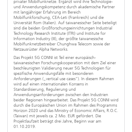
privater Mobilfunknetze. Ergänzt wird ihre Technologie-
und Anwendungskompetenz durch akademische Partner
mit langjähriger Erfahrung im Bereich
Mobilfunkforschung, CEA-Leti (Frankreich) und die
Universität Rom (Italien). Auf taiwanesischer Seite beteiligt
sind die beiden Großforschungseinrichtungen Industrial
Technology Research Institute (ITRI) und Institute for
Information Industry (III), der größte taiwanesische
Mobilfunknetzbetreiber Chunghwa Telecom sowie der
Netzausrüster Alpha Networks.
Das Projekt 5G CONNI ist Teil einer europäisch-
taiwanesischen Forschungskooperation mit dem Ziel einer
beschleunigten Validierung neuer 5G Technologien für
spezifische Anwendungsfälle mit besonderen
Anforderungen („vertical use cases“). In diesem Rahmen
wird auf einen internationalen Konsens in
Standardisierung, Regulierung und
Anwendungsanforderungen zwischen den Industrien
beider Regionen hingearbeitet. Das Projekt 5G CONNI wird
durch die Europäischen Union im Rahmen des Programms
Horizon 2020 und das Ministry of Economic Affairs, R.O.C.
(Taiwan) mit jeweils ca. 2 Mio. EUR gefördert. Die
Projektlaufzeit beträgt drei Jahre, Beginn war am
01.10.2019.