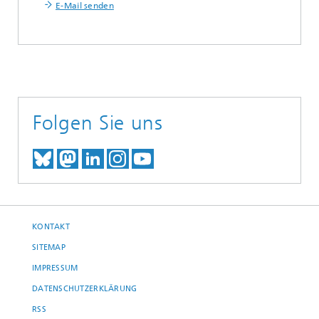
E-Mail senden
Folgen Sie uns
TREFFEN SIE UNS AUF BLUESKY
TREFFEN SIE UNS AUF MAST
TREFFEN SIE UNS BEI LINK
BESUCHEN SIE UNSER I
UNSER VIDEO-CHANN
KONTAKT
SITEMAP
IMPRESSUM
DATENSCHUTZERKLÄRUNG
RSS