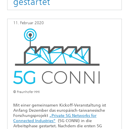
gestartet
Ethikkommission
Künstliche Intelligenz
Photonische Komponenten & Systeme
TIME LAB
Faseroptische Sensorsysteme
2022
Kooperationen
Medizintechnik
AUSZEICHNUNGEN
2021
11. Februar 2020
Industrie
Geschichte des HHI
Forschungsfabrik Mikroelektronik Deutschland (FMD)
2020
Sensorik
Leistungszentrum Digitale Vernetzung
Biografie von Heinrich Hertz
Sicherheit
Die wichtigsten Experimente von Heinrich Hertz
Quantentechnologien
90 Jahre HHI
© Fraunhofer HHI
Mit einer gemeinsamen Kickoff-Veranstaltung ist
Anfang Dezember das europäisch-taiwanesische
Forschungsprojekt
„Private 5G Networks for
Connected Industries“
(5G CONNI) in die
Arbeitsphase gestartet. Nachdem die ersten 5G