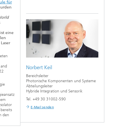
ule für
urden
World
s
ist eine
len
 Laser
neten
 and
Norbert Keil
022
Bereichsleiter
Photonische Komponenten und Systeme
gie
Abteilungsleiter
Hybride Integration und Sensorik
gieansatz
Tel. +49 30 31002-590
rdem
solator
E-Mail senden
bereits
n den