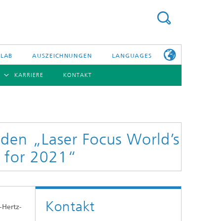
 LAB
AUSZEICHNUNGEN
LANGUAGES
KARRIERE
KONTAKT
ENGLISH
BERSICHT
日本語
ERICHTE
NSERE
PHOTONISCHE KOMPONENTEN & SYSTEME
WEITERE
TELLEN
INFOS ZUM
FRAUNHOFER
 den „Laser Focus World’s
HHI ALS
ARBEITGEBER
s for 2021“
Hybride Integration und Sensorik
InP und HF
Technologie und Infrastruktur
Kontakt
Faseroptische Sensorsysteme
-Hertz-