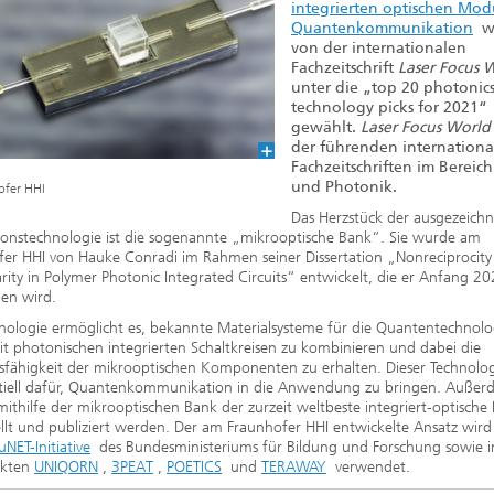
2020
integrierten optischen Mod
Quantenkommunikation
w
von der internationalen
Fachzeitschrift
Laser Focus 
unter die „top 20 photonic
technology picks for 2021“
gewählt.
Laser Focus World
der führenden internationa
Fachzeitschriften im Bereich
und Photonik.
ofer HHI
Das Herzstück der ausgezeich
ionstechnologie ist die sogenannte „mikrooptische Bank“. Sie wurde am
fer HHI von Hauke Conradi im Rahmen seiner Dissertation „Nonreciprocity
rity in Polymer Photonic Integrated Circuits“ entwickelt, die er Anfang 2
gen wird.
nologie ermöglicht es, bekannte Materialsysteme für die Quantentechnolo
it photonischen integrierten Schaltkreisen zu kombinieren und dabei die
sfähigkeit der mikrooptischen Komponenten zu erhalten. Dieser Technolo
entiell dafür, Quantenkommunikation in die Anwendung zu bringen. Auße
ithilfe der mikrooptischen Bank der zurzeit weltbeste integriert-optische I
llt und publiziert werden. Der am Fraunhofer HHI entwickelte Ansatz wird 
NET-Initiative
des Bundesministeriums für Bildung und Forschung sowie i
ekten
UNIQORN
,
3PEAT
,
POETICS
und
TERAWAY
verwendet.