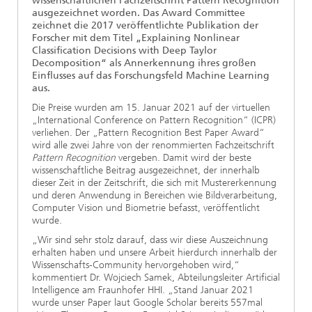
wissenschaftlichen Fachzeitschrift Pattern Recognition
ausgezeichnet worden. Das Award Committee
zeichnet die 2017 veröffentlichte Publikation der
Forscher mit dem Titel „Explaining Nonlinear
Classification Decisions with Deep Taylor
Decomposition“ als Annerkennung ihres großen
Einflusses auf das Forschungsfeld Machine Learning
aus.
Die Preise wurden am 15. Januar 2021 auf der virtuellen
„International Conference on Pattern Recognition“ (ICPR)
verliehen. Der „Pattern Recognition Best Paper Award“
wird alle zwei Jahre von der renommierten Fachzeitschrift
Pattern Recognition
vergeben. Damit wird der beste
wissenschaftliche Beitrag ausgezeichnet, der innerhalb
dieser Zeit in der Zeitschrift, die sich mit Mustererkennung
und deren Anwendung in Bereichen wie Bildverarbeitung,
Computer Vision und Biometrie befasst, veröffentlicht
wurde.
„Wir sind sehr stolz darauf, dass wir diese Auszeichnung
erhalten haben und unsere Arbeit hierdurch innerhalb der
Wissenschafts-Community hervorgehoben wird,“
kommentiert Dr. Wojciech Samek, Abteilungsleiter Artificial
Intelligence am Fraunhofer HHI. „Stand Januar 2021
wurde unser Paper laut Google Scholar bereits 557mal