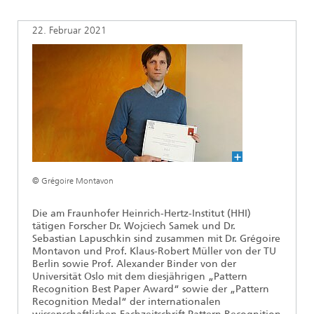
Ethikkommission
Künstliche Intelligenz
Photonische Komponenten & Systeme
TIME LAB
Faseroptische Sensorsysteme
2022
22. Februar 2021
Kooperationen
Medizintechnik
AUSZEICHNUNGEN
2021
Industrie
Geschichte des HHI
Forschungsfabrik Mikroelektronik Deutschland (FMD)
2020
Sensorik
Leistungszentrum Digitale Vernetzung
Biografie von Heinrich Hertz
Sicherheit
Die wichtigsten Experimente von Heinrich Hertz
© Grégoire Montavon
Quantentechnologien
90 Jahre HHI
Die am Fraunhofer Heinrich-Hertz-Institut (HHI)
tätigen Forscher Dr. Wojciech Samek und Dr.
Sebastian Lapuschkin sind zusammen mit Dr. Grégoire
Montavon
und Prof. Klaus-Robert Müller
von der TU
Berlin sowie Prof. Alexander Binder von der
Universität Oslo mit dem diesjährigen „Pattern
Recognition Best Paper Award“ sowie der „Pattern
Recognition Medal“ der internationalen