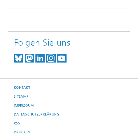
Folgen Sie uns
TREFFEN SIE UNS AUF BLUESKY
TREFFEN SIE UNS AUF MAST
TREFFEN SIE UNS BEI LINK
BESUCHEN SIE UNSER I
UNSER VIDEO-CHANN
KONTAKT
SITEMAP
IMPRESSUM
DATENSCHUTZERKLÄRUNG
RSS
DRUCKEN