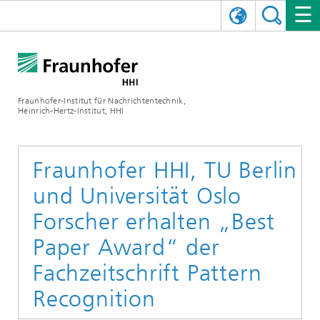
ENGLISH
DAS FRAUNHOFER HHI
日本語
FORSCHUNGSBEREICHE
ÜBER UNS
Fraunhofer-Institut für Nachrichtentechnik,
Heinrich-Hertz-Institut, HHI
NEWS
FORSCHUNGSFELDER
AI & VIDEO
Herausforderungen und Mission
Organisationsplan
VERANSTALTUNGEN
KOMMUNIKATION & NETZE
NACHRICHTEN
Mobilität
Videokommunikation und Applikationen
Fraunhofer HHI, TU Berlin
und Universität Oslo
Leitung
SHOWROOMS
Kompression
Vision and Imaging Technologies
PHOTONISCHE KOMPONENTEN & SYSTEME
PRESSEMITTEILUNGEN
Drahtlose Kommunikation und Netze
Archiv
Forscher erhalten „Best
Forschungsbereiche
Multimedia
Künstliche Intelligenz
KARRIERE
JAHRESBERICHTE
SCIENCE TECH SPACE
Photonische Netze und Systeme
Hybride Integration und Sensorik
2025
Paper Award“ der
Qualitätsmanagement
Digitaler Zwilling
AI & Video
Fachzeitschrift Pattern
CINIQ
KONTAKT
UNSERE STELLEN
InP und HF
2024
Recognition
Kuratorium
5G, Fiber and Beyond
Kommunikation & Netze
STARTUPS AT HHI
WEITERE INFOS ZUM FRAUNHOFER HHI ALS ARBEITGEBER
Technologie und Infrastruktur
2023