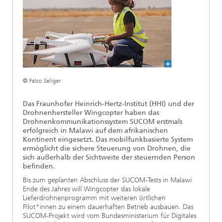
Ethikkommission
Künstliche Intelligenz
Photonische Komponenten & Systeme
TIME LAB
Faseroptische Sensorsysteme
2022
Kooperationen
Medizintechnik
AUSZEICHNUNGEN
2021
Industrie
Geschichte des HHI
Forschungsfabrik Mikroelektronik Deutschland (FMD)
2020
© Falco Seliger
Sensorik
Leistungszentrum Digitale Vernetzung
Biografie von Heinrich Hertz
Das Fraunhofer Heinrich-Hertz-Institut (HHI) und der
Sicherheit
Die wichtigsten Experimente von Heinrich Hertz
Drohnenhersteller Wingcopter haben das
Drohnenkommunikationssystem SUCOM erstmals
erfolgreich in Malawi auf dem afrikanischen
Quantentechnologien
90 Jahre HHI
Kontinent eingesetzt. Das mobilfunkbasierte System
ermöglicht die sichere Steuerung von Drohnen, die
sich außerhalb der Sichtweite der steuernden Person
befinden.
Bis zum geplanten Abschluss der SUCOM-Tests in Malawi
Ende des Jahres will Wingcopter das lokale
Lieferdrohnenprogramm mit weiteren örtlichen
Pilot*innen zu einem dauerhaften Betrieb ausbauen. Das
SUCOM-Projekt wird vom Bundesministerium für Digitales