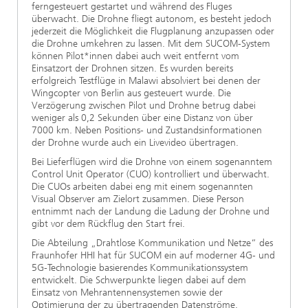
ferngesteuert gestartet und während des Fluges
überwacht. Die Drohne fliegt autonom, es besteht jedoch
jederzeit die Möglichkeit die Flugplanung anzupassen oder
die Drohne umkehren zu lassen. Mit dem SUCOM-System
können Pilot*innen dabei auch weit entfernt vom
Einsatzort der Drohnen sitzen. Es wurden bereits
erfolgreich Testflüge in Malawi absolviert bei denen der
Wingcopter von Berlin aus gesteuert wurde. Die
Verzögerung zwischen Pilot und Drohne betrug dabei
weniger als 0,2 Sekunden über eine Distanz von über
7000 km. Neben Positions- und Zustandsinformationen
der Drohne wurde auch ein Livevideo übertragen.
Bei Lieferflügen wird die Drohne von einem sogenanntem
Control Unit Operator (CUO) kontrolliert und überwacht.
Die CUOs arbeiten dabei eng mit einem sogenannten
Visual Observer am Zielort zusammen. Diese Person
entnimmt nach der Landung die Ladung der Drohne und
gibt vor dem Rückflug den Start frei.
Die Abteilung „Drahtlose Kommunikation und Netze“ des
Fraunhofer HHI hat für SUCOM ein auf moderner 4G- und
5G-Technologie basierendes Kommunikationssystem
entwickelt. Die Schwerpunkte liegen dabei auf dem
Einsatz von Mehrantennensystemen sowie der
Optimierung der zu übertragenden Datenströme.