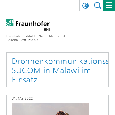
ENGLISH
DAS FRAUNHOFER HHI
日本語
FORSCHUNGSBEREICHE
ÜBER UNS
Fraunhofer-Institut für Nachrichtentechnik,
Heinrich-Hertz-Institut, HHI
NEWS
FORSCHUNGSFELDER
AI & VIDEO
Herausforderungen und Mission
Organisationsplan
VERANSTALTUNGEN
KOMMUNIKATION & NETZE
NACHRICHTEN
Mobilität
Videokommunikation und Applikationen
Drohnenkommunikationssy
SUCOM in Malawi im
Leitung
SHOWROOMS
Kompression
Vision and Imaging Technologies
PHOTONISCHE KOMPONENTEN & SYSTEME
PRESSEMITTEILUNGEN
Drahtlose Kommunikation und Netze
Archiv
Einsatz
Forschungsbereiche
Multimedia
Künstliche Intelligenz
KARRIERE
JAHRESBERICHTE
SCIENCE TECH SPACE
Photonische Netze und Systeme
Hybride Integration und Sensorik
2025
Qualitätsmanagement
Digitaler Zwilling
AI & Video
CINIQ
KONTAKT
UNSERE STELLEN
InP und HF
2024
31. Mai 2022
Kuratorium
5G, Fiber and Beyond
Kommunikation & Netze
STARTUPS AT HHI
WEITERE INFOS ZUM FRAUNHOFER HHI ALS ARBEITGEBER
Technologie und Infrastruktur
2023