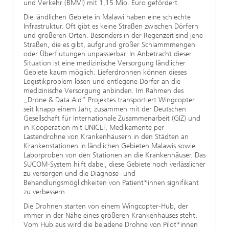
und Verkehr (BMVI) mit 1,15 Mio. Euro gefördert.
Die ländlichen Gebiete in Malawi haben eine schlechte
Infrastruktur. Oft gibt es keine Straßen zwischen Dörfern
und größeren Orten. Besonders in der Regenzeit sind jene
Straßen, die es gibt, aufgrund großer Schlammmengen
oder Überflutungen unpassierbar. In Anbetracht dieser
Situation ist eine medizinische Versorgung ländlicher
Gebiete kaum möglich. Lieferdrohnen können dieses
Logistikproblem lösen und entlegene Dörfer an die
medizinische Versorgung anbinden. Im Rahmen des
„Drone & Data Aid“ Projektes transportiert Wingcopter
seit knapp einem Jahr, zusammen mit der Deutschen
Gesellschaft für Internationale Zusammenarbeit (GIZ) und
in Kooperation mit UNICEF, Medikamente per
Lastendrohne von Krankenhäusern in den Städten an
Krankenstationen in ländlichen Gebieten Malawis sowie
Laborproben von den Stationen an die Krankenhäuser. Das
SUCOM-System hilft dabei, diese Gebiete noch verlässlicher
zu versorgen und die Diagnose- und
Behandlungsmöglichkeiten von Patient*innen signifikant
zu verbessern.
Die Drohnen starten von einem Wingcopter-Hub, der
immer in der Nähe eines größeren Krankenhauses steht.
Vom Hub aus wird die beladene Drohne von Pilot*innen