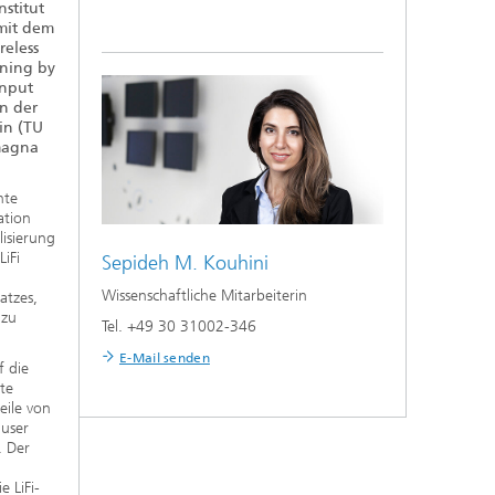
nstitut
 mit dem
reless
ning by
Input
n der
in (TU
magna
hte
ation
isierung
LiFi
Sepideh M. Kouhini
Wissenschaftliche Mitarbeiterin
atzes,
 zu
Tel. +49 30 31002-346
E-Mail senden
f die
te
eile von
iuser
. Der
 LiFi-