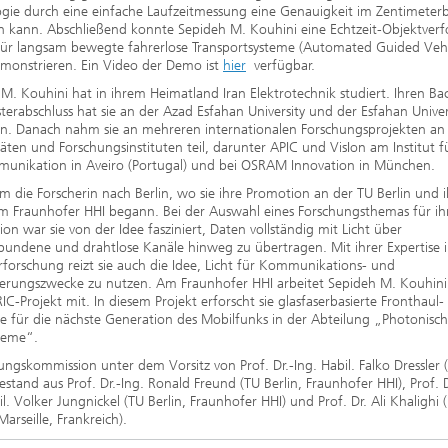
gie durch eine einfache Laufzeitmessung eine Genauigkeit im Zentimeter
n kann. Abschließend konnte Sepideh M. Kouhini eine Echtzeit-Objektver
 für langsam bewegte fahrerlose Transportsysteme (Automated Guided Vehi
monstrieren. Ein Video der Demo ist
hier
verfügbar.
M. Kouhini hat in ihrem Heimatland Iran Elektrotechnik studiert. Ihren Ba
erabschluss hat sie an der Azad Esfahan University und der Esfahan Univer
n. Danach nahm sie an mehreren internationalen Forschungsprojekten an
täten und Forschungsinstituten teil, darunter APIC und VisIon am Institut f
munikation in Aveiro (Portugal) und bei OSRAM Innovation in München.
 die Forscherin nach Berlin, wo sie ihre Promotion an der TU Berlin und i
m Fraunhofer HHI begann. Bei der Auswahl eines Forschungsthemas für ih
tion war sie von der Idee fasziniert, Daten vollständig mit Licht über
undene und drahtlose Kanäle hinweg zu übertragen. Mit ihrer Expertise i
rforschung reizt sie auch die Idee, Licht für Kommunikations- und
ierungszwecke zu nutzen. Am Fraunhofer HHI arbeitet Sepideh M. Kouhini 
C-Projekt mit. In diesem Projekt erforscht sie glasfaserbasierte Fronthaul-
 für die nächste Generation des Mobilfunks in der Abteilung „Photonisc
teme“.
ungskommission unter dem Vorsitz von Prof. Dr.-Ing. Habil. Falko Dressler 
bestand aus Prof. Dr.-Ing. Ronald Freund (TU Berlin, Fraunhofer HHI), Prof. Dr
il. Volker Jungnickel (TU Berlin, Fraunhofer HHI) und Prof. Dr. Ali Khalighi 
Marseille, Frankreich).