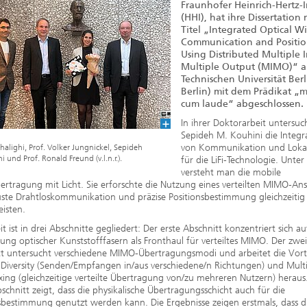
2020
Fraunhofer Heinrich-Hertz-I
(HHI), hat ihre Dissertation
Titel „Integrated Optical Wi
Communication and Positio
Using Distributed Multiple 
Multiple Output (MIMO)“ a
Technischen Universität Berl
Berlin) mit dem Prädikat „
cum laude“ abgeschlossen.
In ihrer Doktorarbeit untersuc
Sepideh M. Kouhini die Integr
von Kommunikation und Lokal
Khalighi, Prof. Volker Jungnickel, Sepideh
 und Prof. Ronald Freund (v.l.n.r.).
für die LiFi-Technologie. Unter 
versteht man die mobile
rtragung mit Licht. Sie erforschte die Nutzung eines verteilten MIMO-Ans
ste Drahtloskommunikation und präzise Positionsbestimmung gleichzeitig
isten.
it ist in drei Abschnitte gegliedert: Der erste Abschnitt konzentriert sich au
g optischer Kunststofffasern als Fronthaul für verteiltes MIMO. Der zwei
tt untersucht verschiedene MIMO-Übertragungsmodi und arbeitet die Vort
Diversity (Senden/Empfangen in/aus verschiedene/n Richtungen) und Mult
xing (gleichzeitige verteilte Übertragung von/zu mehreren Nutzern) heraus
bschnitt zeigt, dass die physikalische Übertragungsschicht auch für die
sbestimmung genutzt werden kann. Die Ergebnisse zeigen erstmals, dass die