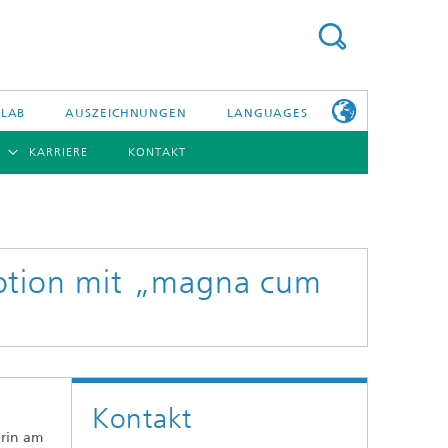
 LAB
AUSZEICHNUNGEN
LANGUAGES
KARRIERE
KONTAKT
ENGLISH
BERSICHT
日本語
ERICHTE
NSERE
PHOTONISCHE KOMPONENTEN & SYSTEME
WEITERE
TELLEN
INFOS ZUM
FRAUNHOFER
motion mit „magna cum
HHI ALS
ARBEITGEBER
Hybride Integration und Sensorik
InP und HF
Technologie und Infrastruktur
Kontakt
Faseroptische Sensorsysteme
erin am