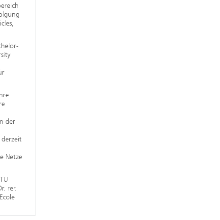
bereich
folgung
cles,
chelor-
sity
ür
hre
re
n der
derzeit
he Netze
(TU
. rer.
(Ecole