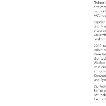
Technolo
erreiche
mit LiFi
AGV) de
Sepideh 
und Mast
erworbe
Universi
Telekom
2019 kam
Arbeit a
Disserta
drahtgeb
Glasfase
Position
am 6G-RI
Konzepte
und Sys
Die Prüf
Berlin) 
nat. hab
Central 