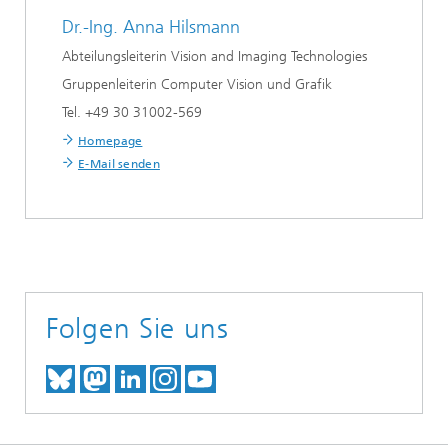
Dr.-Ing.
Anna Hilsmann
Abteilungsleiterin Vision and Imaging Technologies
Gruppenleiterin Computer Vision und Grafik
Tel. +49 30 31002-569
Homepage
E-Mail senden
Folgen Sie uns
TREFFEN SIE UNS AUF BLUESKY
TREFFEN SIE UNS AUF MAST
TREFFEN SIE UNS BEI LINK
BESUCHEN SIE UNSER I
UNSER VIDEO-CHANN