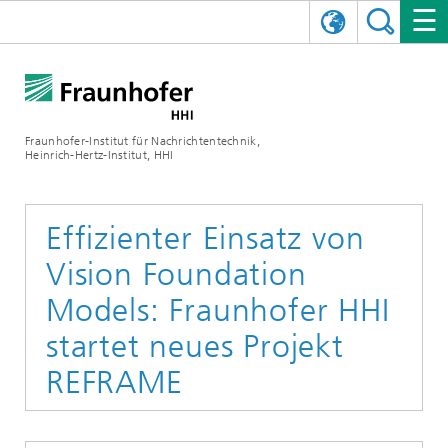
ENGLISH
DAS FRAUNHOFER HHI
日本語
FORSCHUNGSBEREICHE
ÜBER UNS
Fraunhofer-Institut für Nachrichtentechnik,
Heinrich-Hertz-Institut, HHI
NEWS
FORSCHUNGSFELDER
AI & VIDEO
Herausforderungen und Mission
Organisationsplan
VERANSTALTUNGEN
KOMMUNIKATION & NETZE
NACHRICHTEN
Mobilität
Videokommunikation und Applikationen
Effizienter Einsatz von
Vision Foundation
Leitung
SHOWROOMS
Kompression
Vision and Imaging Technologies
PHOTONISCHE KOMPONENTEN & SYSTEME
PRESSEMITTEILUNGEN
Drahtlose Kommunikation und Netze
Archiv
Models: Fraunhofer HHI
Forschungsbereiche
Multimedia
Künstliche Intelligenz
KARRIERE
JAHRESBERICHTE
SCIENCE TECH SPACE
Photonische Netze und Systeme
Hybride Integration und Sensorik
2025
startet neues Projekt
Qualitätsmanagement
Digitaler Zwilling
AI & Video
REFRAME
CINIQ
KONTAKT
UNSERE STELLEN
InP und HF
2024
Kuratorium
5G, Fiber and Beyond
Kommunikation & Netze
STARTUPS AT HHI
WEITERE INFOS ZUM FRAUNHOFER HHI ALS ARBEITGEBER
Technologie und Infrastruktur
2023