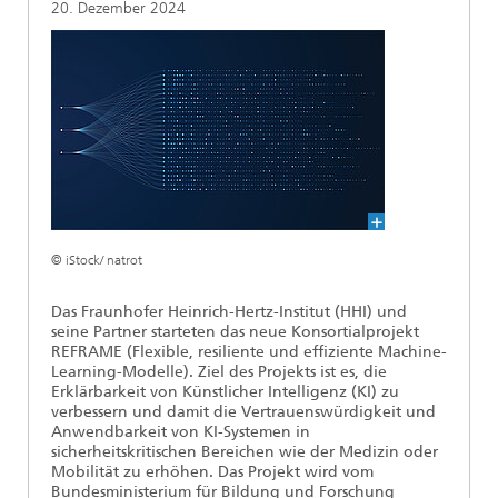
20. Dezember 2024
Ethikkommission
Künstliche Intelligenz
Photonische Komponenten & Systeme
TIME LAB
Faseroptische Sensorsysteme
2022
Kooperationen
Medizintechnik
AUSZEICHNUNGEN
2021
Industrie
Geschichte des HHI
Forschungsfabrik Mikroelektronik Deutschland (FMD)
2020
Sensorik
Leistungszentrum Digitale Vernetzung
Biografie von Heinrich Hertz
Sicherheit
Die wichtigsten Experimente von Heinrich Hertz
© iStock/ natrot
Quantentechnologien
90 Jahre HHI
Das Fraunhofer Heinrich-Hertz-Institut (HHI) und
seine Partner starteten das neue Konsortialprojekt
REFRAME (Flexible, resiliente und effiziente Machine-
Learning-Modelle). Ziel des Projekts ist es, die
Erklärbarkeit von Künstlicher Intelligenz (KI) zu
verbessern und damit die Vertrauenswürdigkeit und
Anwendbarkeit von KI-Systemen in
sicherheitskritischen Bereichen wie der Medizin oder
Mobilität zu erhöhen. Das Projekt wird vom
Bundesministerium für Bildung und Forschung