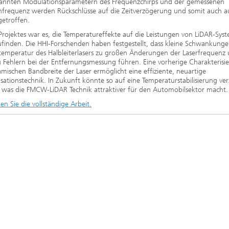
annten Modulationsparametern des Frequenzchirps und der gemessenen
nfrequenz werden Rückschlüsse auf die Zeitverzögerung und somit auch a
getroffen.
 Projektes war es, die Temperatureffekte auf die Leistungen von LiDAR-Sys
finden. Die HHI-Forschenden haben festgestellt, dass kleine Schwankunge
temperatur des Halbleiterlasers zu großen Änderungen der Laserfrequenz
 Fehlern bei der Entfernungsmessung führen. Eine vorherige Charakterisi
mischen Bandbreite der Laser ermöglicht eine effiziente, neuartige
tionstechnik. In Zukunft könnte so auf eine Temperaturstabilisierung ver
 was die FMCW-LiDAR Technik attraktiver für den Automobilsektor macht.
den Sie die vollständige Arbeit.