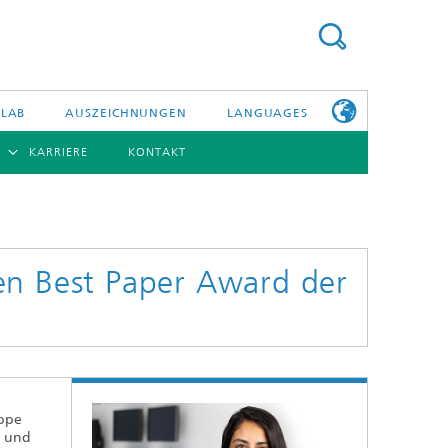
 LAB
AUSZEICHNUNGEN
LANGUAGES
KARRIERE
KONTAKT
ENGLISH
BERSICHT
日本語
ERICHTE
NSERE
PHOTONISCHE KOMPONENTEN & SYSTEME
WEITERE
TELLEN
INFOS ZUM
FRAUNHOFER
en Best Paper Award der
HHI ALS
ARBEITGEBER
Hybride Integration und Sensorik
InP und HF
Technologie und Infrastruktur
Faseroptische Sensorsysteme
ppe
- und