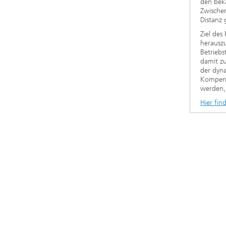
den bek
Zwische
Distanz 
Ziel des
herauszu
Betriebs
damit zu
der dyna
Kompensa
werden,
Hier fin