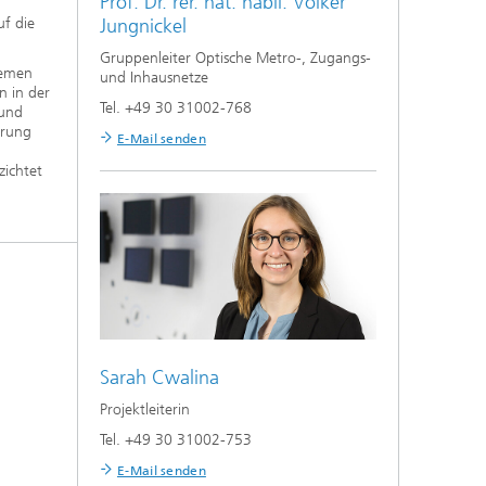
Prof. Dr. rer. nat. habil.
Volker
Jungnickel
uf die
Gruppenleiter Optische Metro-, Zugangs-
temen
und Inhausnetze
n in der
Tel. +49 30 31002-768
 und
erung
E-Mail senden
zichtet
Sarah Cwalina
Projektleiterin
Tel. +49 30 31002-753
E-Mail senden