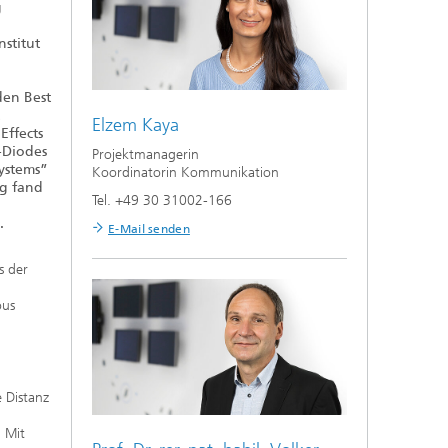
g
nstitut
en Best
Elzem Kaya
Effects
-Diodes
Projektmanagerin
ystems”
Koordinatorin Kommunikation
ng fand
Tel. +49 30 31002-166
.
E-Mail senden
s der
ous
n
 Distanz
. Mit