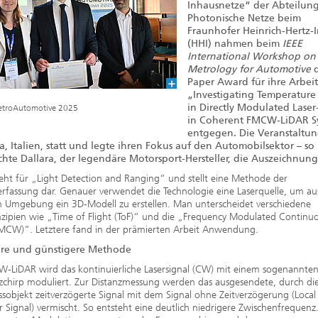
2020
Inhausnetze“ der Abteilun
Photonische Netze beim
Fraunhofer Heinrich-Hertz-I
(HHI) nahmen beim
IEEE
International Workshop on
Metrology for Automotive
d
Paper Award für ihre Arbeit
„Investigating Temperature 
in Directly Modulated Laser
etroAutomotive 2025
in Coherent FMCW-LiDAR S
entgegen. Die Veranstaltu
a, Italien, statt und legte ihren Fokus auf den Automobilsektor – so
chte Dallara, der legendäre Motorsport-Hersteller, die Auszeichnung
eht für „Light Detection and Ranging“ und stellt eine Methode der
fassung dar. Genauer verwendet die Technologie eine Laserquelle, um au
n Umgebung ein 3D-Modell zu erstellen. Man unterscheidet verschiedene
zipien wie „Time of Flight (ToF)“ und die „Frequency Modulated Continu
MCW)“. Letztere fand in der prämierten Arbeit Anwendung.
re und günstigere Methode
W-LiDAR wird das kontinuierliche Lasersignal (CW) mit einem sogenannte
chirp moduliert. Zur Distanzmessung werden das ausgesendete, durch die
objekt zeitverzögerte Signal mit dem Signal ohne Zeitverzögerung (Local
or Signal) vermischt. So entsteht eine deutlich niedrigere Zwischenfrequenz