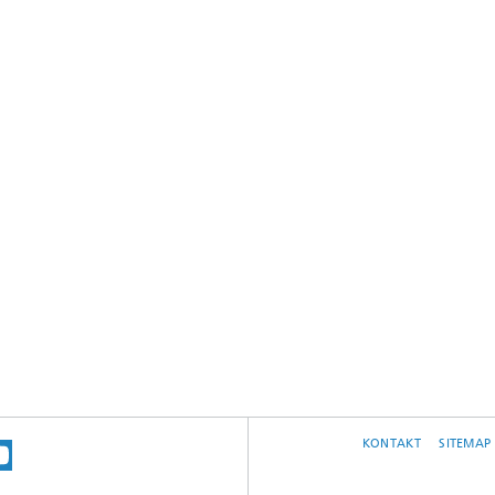
KONTAKT
SITEMAP
E UNS AUF BLUESKY
 SIE UNS AUF MASTODON
EN SIE UNS BEI LINKEDIN
SUCHEN SIE UNSER INSTRAGRAM-PROFI
UNSER VIDEO-CHANNEL BEI YOUTUBE