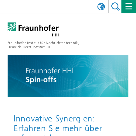
ENGLISH
DAS FRAUNHOFER HHI
日本語
FORSCHUNGSBEREICHE
ÜBER UNS
Fraunhofer-Institut für Nachrichtentechnik,
Heinrich-Hertz-Institut, HHI
NEWS
FORSCHUNGSFELDER
AI & VIDEO
Herausforderungen und Mission
Organisationsplan
VERANSTALTUNGEN
KOMMUNIKATION & NETZE
NACHRICHTEN
Mobilität
Videokommunikation und Applikationen
Leitung
SHOWROOMS
Kompression
Vision and Imaging Technologies
PHOTONISCHE KOMPONENTEN & SYSTEME
PRESSEMITTEILUNGEN
Drahtlose Kommunikation und Netze
Archiv
Forschungsbereiche
Multimedia
Künstliche Intelligenz
KARRIERE
JAHRESBERICHTE
SCIENCE TECH SPACE
Photonische Netze und Systeme
Hybride Integration und Sensorik
2025
Qualitätsmanagement
Digitaler Zwilling
AI & Video
CINIQ
KONTAKT
UNSERE STELLEN
InP und HF
2024
Innovative Synergien:
Erfahren Sie mehr über
Kuratorium
5G, Fiber and Beyond
Kommunikation & Netze
STARTUPS AT HHI
WEITERE INFOS ZUM FRAUNHOFER HHI ALS ARBEITGEBER
Technologie und Infrastruktur
2023