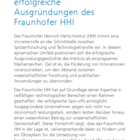
erfolgreiche
Ethikkommission
Künstliche Intelligenz
Photonische Komponenten & Systeme
TIME LAB
Faseroptische Sensorsysteme
2022
Ausgründungen des
Fraunhofer HHI
Kooperationen
Medizintechnik
AUSZEICHNUNGEN
2021
Das Fraunhofer Heinrich-Hertz-Institut (HHI) nimmt eine
Industrie
Geschichte des HHI
Forschungsfabrik Mikroelektronik Deutschland (FMD)
2020
Vorreiterrolle an der Schnittstelle zwischen
Spitzenforschung und Technologietransfer ein. In diesem
Sensorik
dynamischen Umfeld positioniert sich die erfolgreiche
Leistungszentrum Digitale Vernetzung
Biografie von Heinrich Hertz
Ausgründungsgeschichte des Instituts als einprägsames
Markenzeichen. Ziel ist es, die Förderung von Innovationen
Sicherheit
Die wichtigsten Experimente von Heinrich Hertz
voranzutreiben, um den Abstand zwischen
wissenschaftlicher Forschung und praktischen
Anwendungen zu überwinden.
Quantentechnologien
90 Jahre HHI
Das Fraunhofer HHI hat auf Grundlage seiner Expertise in
vielfältigen technologischen Bereichen einen Rahmen
geschaffen, der erfolgreiche Spin-offs ermöglicht.
Ausgegründete Unternehmen zeigen sich nicht nur
ökonomisch leistungsstark, sondern leisten darüber hinaus
einen wesentlichen Beitrag zur wissenschaftlichen
Gemeinschaft. Dieser Fortschritt zeigt, dass das Fraunhofer
HHI in der Lage ist, vielversprechende Ideen zu fördern und
ein Ökosystem für die Umsetzung von