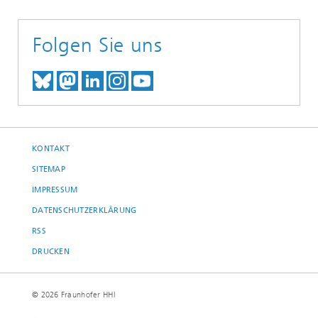
Folgen Sie uns
TREFFEN SIE UNS AUF BLUESKY
TREFFEN SIE UNS AUF MAST
TREFFEN SIE UNS BEI LINK
BESUCHEN SIE UNSER I
UNSER VIDEO-CHANN
KONTAKT
SITEMAP
IMPRESSUM
DATENSCHUTZERKLÄRUNG
RSS
DRUCKEN
© 2026 Fraunhofer HHI