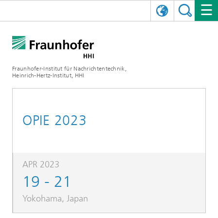
ENGLISH
DAS FRAUNHOFER HHI
日本語
FORSCHUNGSBEREICHE
ÜBER UNS
Fraunhofer-Institut für Nachrichtentechnik,
Heinrich-Hertz-Institut, HHI
NEWS
FORSCHUNGSFELDER
AI & VIDEO
Herausforderungen und Mission
Organisationsplan
VERANSTALTUNGEN
KOMMUNIKATION & NETZE
NACHRICHTEN
Mobilität
Videokommunikation und Applikationen
OPIE 2023
Leitung
SHOWROOMS
Kompression
Vision and Imaging Technologies
PHOTONISCHE KOMPONENTEN & SYSTEME
PRESSEMITTEILUNGEN
Drahtlose Kommunikation und Netze
Archiv
Forschungsbereiche
Multimedia
Künstliche Intelligenz
KARRIERE
JAHRESBERICHTE
SCIENCE TECH SPACE
Photonische Netze und Systeme
Hybride Integration und Sensorik
2025
APR 2023
19 - 21
Qualitätsmanagement
Digitaler Zwilling
AI & Video
CINIQ
KONTAKT
UNSERE STELLEN
InP und HF
2024
Yokohama, Japan
Kuratorium
5G, Fiber and Beyond
Kommunikation & Netze
STARTUPS AT HHI
WEITERE INFOS ZUM FRAUNHOFER HHI ALS ARBEITGEBER
Technologie und Infrastruktur
2023