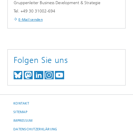
Gruppenleiter Business Development & Strategie
Tel. +49 30 31002-694
E-Mail senden
Folgen Sie uns
TREFFEN SIE UNS AUF BLUESKY
TREFFEN SIE UNS AUF MAST
TREFFEN SIE UNS BEI LINK
BESUCHEN SIE UNSER I
UNSER VIDEO-CHANN
KONTAKT
SITEMAP
IMPRESSUM
DATENSCHUTZERKLÄRUNG