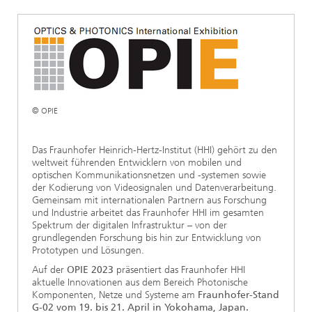
Ethikkommission
Künstliche Intelligenz
Photonische Komponenten & Systeme
TIME LAB
Faseroptische Sensorsysteme
2022
Kooperationen
Medizintechnik
AUSZEICHNUNGEN
2021
Industrie
Geschichte des HHI
Forschungsfabrik Mikroelektronik Deutschland (FMD)
2020
© OPIE
Sensorik
Leistungszentrum Digitale Vernetzung
Biografie von Heinrich Hertz
Das Fraunhofer Heinrich-Hertz-Institut (HHI) gehört zu den
Sicherheit
Die wichtigsten Experimente von Heinrich Hertz
weltweit führenden Entwicklern von mobilen und
optischen Kommunikationsnetzen und -systemen sowie
Quantentechnologien
der Kodierung von Videosignalen und Datenverarbeitung.
90 Jahre HHI
Gemeinsam mit internationalen Partnern aus Forschung
und Industrie arbeitet das Fraunhofer HHI im gesamten
Spektrum der digitalen Infrastruktur – von der
grundlegenden Forschung bis hin zur Entwicklung von
Prototypen und Lösungen.
Auf der
OPIE 2023
präsentiert das Fraunhofer HHI
aktuelle Innovationen aus dem Bereich Photonische
Komponenten, Netze und Systeme am
Fraunhofer-Stand
G-02 vom 19. bis 21. April in Yokohama, Japan.