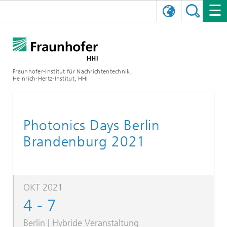
ENGLISH
DAS FRAUNHOFER HHI
日本語
FORSCHUNGSBEREICHE
ÜBER UNS
Fraunhofer-Institut für Nachrichtentechnik,
Heinrich-Hertz-Institut, HHI
NEWS
FORSCHUNGSFELDER
AI & VIDEO
Herausforderungen und Mission
Organisationsplan
VERANSTALTUNGEN
KOMMUNIKATION & NETZE
NACHRICHTEN
Mobilität
Videokommunikation und Applikationen
Photonics Days Berlin
Leitung
Brandenburg 2021
SHOWROOMS
Kompression
Vision and Imaging Technologies
PHOTONISCHE KOMPONENTEN & SYSTEME
PRESSEMITTEILUNGEN
Drahtlose Kommunikation und Netze
Archiv
Forschungsbereiche
Multimedia
Künstliche Intelligenz
KARRIERE
JAHRESBERICHTE
SCIENCE TECH SPACE
Photonische Netze und Systeme
Hybride Integration und Sensorik
2025
OKT 2021
Qualitätsmanagement
Digitaler Zwilling
AI & Video
CINIQ
KONTAKT
UNSERE STELLEN
InP und HF
2024
4 - 7
Kuratorium
5G, Fiber and Beyond
Kommunikation & Netze
STARTUPS AT HHI
WEITERE INFOS ZUM FRAUNHOFER HHI ALS ARBEITGEBER
Technologie und Infrastruktur
2023
Berlin | Hybride Veranstaltung