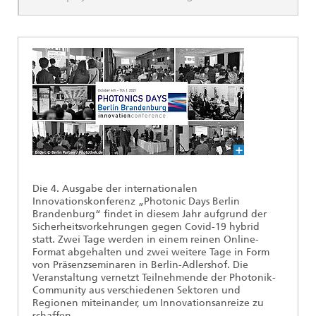
Ethikkommission
Künstliche Intelligenz
Photonische Komponenten & Systeme
TIME LAB
Faseroptische Sensorsysteme
2022
Kooperationen
Medizintechnik
AUSZEICHNUNGEN
2021
Industrie
Geschichte des HHI
Forschungsfabrik Mikroelektronik Deutschland (FMD)
2020
Sensorik
Leistungszentrum Digitale Vernetzung
Biografie von Heinrich Hertz
Sicherheit
Die wichtigsten Experimente von Heinrich Hertz
Quantentechnologien
Die 4. Ausgabe der internationalen
90 Jahre HHI
Innovationskonferenz „Photonic Days Berlin
Brandenburg“ findet in diesem Jahr aufgrund der
Sicherheitsvorkehrungen gegen Covid-19 hybrid
statt. Zwei Tage werden in einem reinen Online-
Format abgehalten und zwei weitere Tage in Form
von Präsenzseminaren in Berlin-Adlershof. Die
Veranstaltung vernetzt Teilnehmende der Photonik-
Community aus verschiedenen Sektoren und
Regionen miteinander, um Innovationsanreize zu
schaffen.