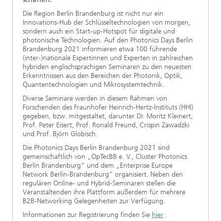
Die Region Berlin Brandenburg ist nicht nur ein
Innovations-Hub der Schlüsseltechnologien von morgen,
sondern auch ein Start-up-Hotspot für digitale und
photonische Technologien. Auf den Photonics Days Berlin
Brandenburg 2021 informieren etwa 100 führende
(inter-)nationale Expertinnen und Experten in zahlreichen
hybriden englischsprachigen Seminaren zu den neuesten
Erkenntnissen aus den Bereichen der Photonik, Optik,
Quantentechnologien und Mikrosystemtechnik.
Diverse Seminare werden in diesem Rahmen von
Forschenden des Fraunhofer Heinrich-Hertz-Instituts (HHI)
gegeben, bzw. mitgestaltet, darunter Dr. Moritz Kleinert,
Prof. Peter Eisert, Prof. Ronald Freund, Crispin Zawadzki
und Prof. Björn Globisch.
Die Photonics Days Berlin Brandenburg 2021 sind
gemeinschaftlich von „OpTecBB e. V., Cluster Photonics
Berlin Brandenburg“ und dem „Enterprise Europe
Network Berlin-Brandenburg“ organisiert. Neben den
regulären Online- und Hybrid-Seminaren stellen die
Veranstaltenden ihre Plattform außerdem für mehrere
B2B-Networking Gelegenheiten zur Verfügung.
Informationen zur Registrierung finden Sie
hier
.