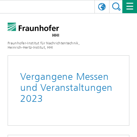
ENGLISH
DAS FRAUNHOFER HHI
日本語
FORSCHUNGSBEREICHE
ÜBER UNS
Fraunhofer-Institut für Nachrichtentechnik,
Heinrich-Hertz-Institut, HHI
NEWS
FORSCHUNGSFELDER
AI & VIDEO
Herausforderungen und Mission
Organisationsplan
VERANSTALTUNGEN
KOMMUNIKATION & NETZE
NACHRICHTEN
Mobilität
Videokommunikation und Applikationen
Vergangene Messen
Leitung
SHOWROOMS
Kompression
Vision and Imaging Technologies
PHOTONISCHE KOMPONENTEN & SYSTEME
PRESSEMITTEILUNGEN
Drahtlose Kommunikation und Netze
Archiv
und Veranstaltungen
2023
Forschungsbereiche
Multimedia
Künstliche Intelligenz
KARRIERE
JAHRESBERICHTE
SCIENCE TECH SPACE
Photonische Netze und Systeme
Hybride Integration und Sensorik
2025
Qualitätsmanagement
Digitaler Zwilling
AI & Video
CINIQ
KONTAKT
UNSERE STELLEN
InP und HF
2024
Kuratorium
5G, Fiber and Beyond
Kommunikation & Netze
STARTUPS AT HHI
WEITERE INFOS ZUM FRAUNHOFER HHI ALS ARBEITGEBER
Technologie und Infrastruktur
2023