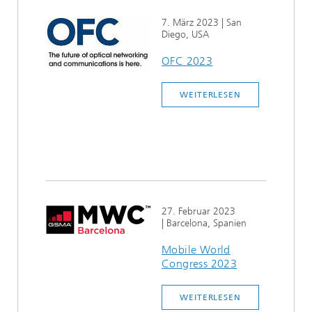
Ethikkommission
Künstliche Intelligenz
Photonische Komponenten & Systeme
TIME LAB
Faseroptische Sensorsysteme
2022
7. März 2023
| San
Diego, USA
Kooperationen
Medizintechnik
AUSZEICHNUNGEN
2021
OFC 2023
Industrie
Geschichte des HHI
Forschungsfabrik Mikroelektronik Deutschland (FMD)
2020
WEITERLESEN
Sensorik
Leistungszentrum Digitale Vernetzung
Biografie von Heinrich Hertz
Sicherheit
Die wichtigsten Experimente von Heinrich Hertz
Quantentechnologien
90 Jahre HHI
27. Februar 2023
| Barcelona, Spanien
Mobile World
Congress 2023
WEITERLESEN