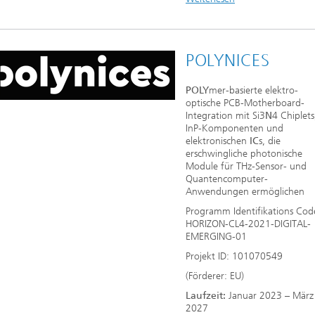
POLYNICES
POLY
mer-basierte elektro-
optische PCB-Motherboard-
Integration mit Si3
N
4 Chiplets
InP-Komponenten und
elektronischen
IC
s, die
erschwingliche photonische
Module für THz-Sensor- und
Quantencomputer-
Anwendungen ermöglichen
Programm Identifikations Cod
HORIZON-CL4-2021-DIGITAL-
EMERGING-01
Projekt ID: 101070549
(Förderer: EU)
Laufzeit:
Januar 2023 – März
2027