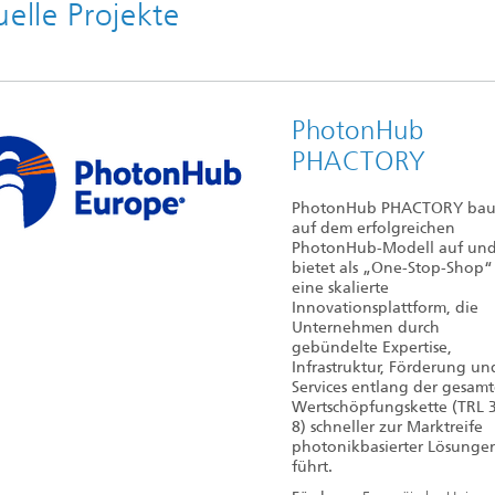
2020
elle Projekte
PhotonHub
PHACTORY
PhotonHub PHACTORY bau
auf dem erfolgreichen
PhotonHub-Modell auf un
bietet als „One-Stop-Shop“
eine skalierte
Innovationsplattform, die
Unternehmen durch
gebündelte Expertise,
Infrastruktur, Förderung un
Services entlang der gesam
Wertschöpfungskette (TRL 
8) schneller zur Marktreife
photonikbasierter Lösunge
führt.