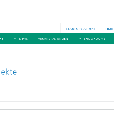
STARTUPS AT HHI
TIME
HE
NEWS
VERANSTALTUNGEN
SHOWROOMS
ÜBERSICHT
ÜBERSICHT
Ü
NACHRICHTEN
KOMMUNIKATION & NETZE
PRESSEMITTEILUNGEN
SCIENCE
JAHRESB
CINIQ
U
TECH SPACE
S
jekte
Applikationen
Archiv
Drahtlose Kommunikation und Netze
2025
logies
Photonische Netze und Systeme
2024
2023
2022
2021