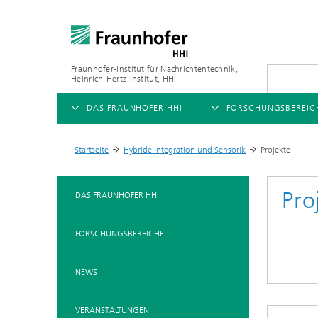
Fraunhofer-Institut für Nachrichtentechnik,
Heinrich-Hertz-Institut, HHI
DAS FRAUNHOFER HHI
FORSCHUNGSBEREIC
ÜBERSICHT
ÜBERSICHT
Startseite
Hybride Integration und Sensorik
Projekte
>
>
ÜBER UNS
AI & VIDEO
FORSCHUNGSFELDER
Pro
DAS FRAUNHOFER HHI
Herausforderungen und
Videokommunikation und 
Mobilität
Mission
FORSCHUNGSBEREICHE
Vision and Imaging Techno
Kompression
Organisationsplan
Künstliche Intelligenz
Multimedia
NEWS
Leitung
Digitaler Zwilling
Forschungsbereiche
VERANSTALTUNGEN
5G, Fiber and Beyond