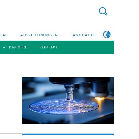
 LAB
AUSZEICHNUNGEN
LANGUAGES
KARRIERE
KONTAKT
ENGLISH
BERSICHT
日本語
ERICHTE
NSERE
PHOTONISCHE KOMPONENTEN & SYSTEME
WEITERE
TELLEN
INFOS ZUM
FRAUNHOFER
HHI ALS
ARBEITGEBER
Hybride Integration und Sensorik
InP und HF
Technologie und Infrastruktur
Faseroptische Sensorsysteme