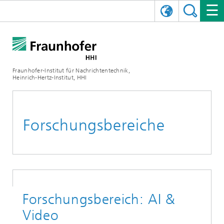
ENGLISH
DAS FRAUNHOFER HHI
日本語
FORSCHUNGSBEREICHE
ÜBER UNS
Fraunhofer-Institut für Nachrichtentechnik,
Heinrich-Hertz-Institut, HHI
NEWS
FORSCHUNGSFELDER
AI & VIDEO
Herausforderungen und Mission
Organisationsplan
VERANSTALTUNGEN
KOMMUNIKATION & NETZE
NACHRICHTEN
Mobilität
Videokommunikation und Applikationen
Forschungsbereiche
Leitung
SHOWROOMS
Kompression
Vision and Imaging Technologies
PHOTONISCHE KOMPONENTEN & SYSTEME
PRESSEMITTEILUNGEN
Drahtlose Kommunikation und Netze
Archiv
Forschungsbereiche
Multimedia
Künstliche Intelligenz
KARRIERE
JAHRESBERICHTE
SCIENCE TECH SPACE
Photonische Netze und Systeme
Hybride Integration und Sensorik
2025
Qualitätsmanagement
Digitaler Zwilling
AI & Video
CINIQ
KONTAKT
UNSERE STELLEN
InP und HF
2024
Forschungsbereich: AI &
Kuratorium
5G, Fiber and Beyond
Kommunikation & Netze
Video
STARTUPS AT HHI
WEITERE INFOS ZUM FRAUNHOFER HHI ALS ARBEITGEBER
Technologie und Infrastruktur
2023