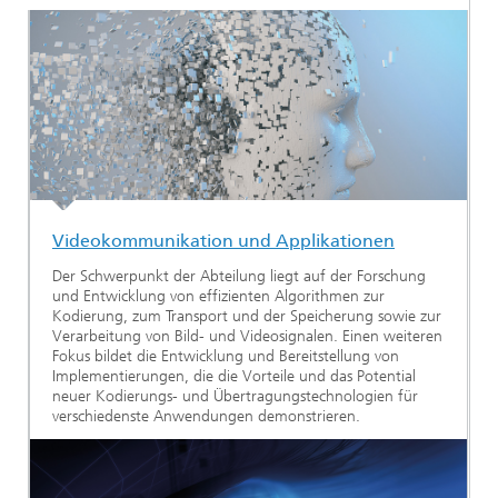
Ethikkommission
Künstliche Intelligenz
Photonische Komponenten & Systeme
TIME LAB
Faseroptische Sensorsysteme
2022
Kooperationen
Medizintechnik
AUSZEICHNUNGEN
2021
Industrie
Geschichte des HHI
Forschungsfabrik Mikroelektronik Deutschland (FMD)
2020
Sensorik
Leistungszentrum Digitale Vernetzung
Biografie von Heinrich Hertz
Videokommunikation und Applikationen
Sicherheit
Die wichtigsten Experimente von Heinrich Hertz
Der Schwerpunkt der Abteilung liegt auf der Forschung
Quantentechnologien
und Entwicklung von effizienten Algorithmen zur
90 Jahre HHI
Kodierung, zum Transport und der Speicherung sowie zur
Verarbeitung von Bild- und Videosignalen. Einen weiteren
Fokus bildet die Entwicklung und Bereitstellung von
Implementierungen, die die Vorteile und das Potential
neuer Kodierungs- und Übertragungstechnologien für
verschiedenste Anwendungen demonstrieren.