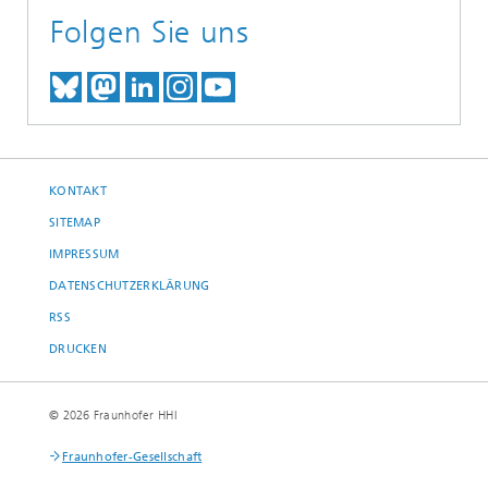
Folgen Sie uns
TREFFEN SIE UNS AUF BLUESKY
TREFFEN SIE UNS AUF MAST
TREFFEN SIE UNS BEI LINK
BESUCHEN SIE UNSER I
UNSER VIDEO-CHANN
KONTAKT
SITEMAP
IMPRESSUM
DATENSCHUTZERKLÄRUNG
RSS
DRUCKEN
© 2026 Fraunhofer HHI
Fraunhofer-Gesellschaft