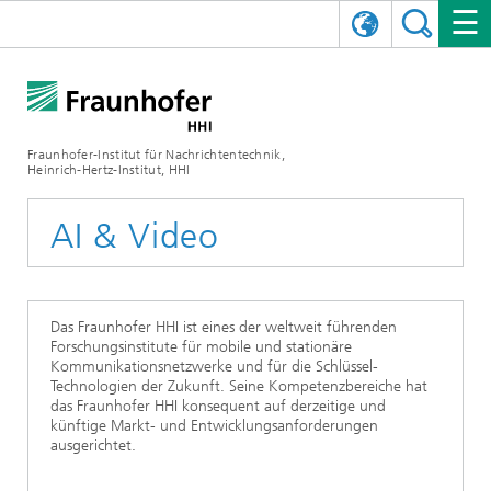
ENGLISH
DAS FRAUNHOFER HHI
日本語
FORSCHUNGSBEREICHE
ÜBER UNS
Fraunhofer-Institut für Nachrichtentechnik,
Heinrich-Hertz-Institut, HHI
NEWS
FORSCHUNGSFELDER
AI & VIDEO
Herausforderungen und Mission
AI & Video
Organisationsplan
VERANSTALTUNGEN
KOMMUNIKATION & NETZE
NACHRICHTEN
Mobilität
Videokommunikation und Applikationen
Leitung
SHOWROOMS
Kompression
Vision and Imaging Technologies
PHOTONISCHE KOMPONENTEN & SYSTEME
PRESSEMITTEILUNGEN
Drahtlose Kommunikation und Netze
Archiv
Das Fraunhofer HHI ist eines der weltweit führenden
Forschungsinstitute für mobile und stationäre
Forschungsbereiche
Multimedia
Künstliche Intelligenz
KARRIERE
JAHRESBERICHTE
SCIENCE TECH SPACE
Photonische Netze und Systeme
Hybride Integration und Sensorik
2025
Kommunikationsnetzwerke und für die Schlüssel-
Technologien der Zukunft. Seine Kompetenzbereiche hat
das Fraunhofer HHI konsequent auf derzeitige und
Qualitätsmanagement
Digitaler Zwilling
AI & Video
CINIQ
KONTAKT
UNSERE STELLEN
InP und HF
2024
künftige Markt- und Entwicklungsanforderungen
ausgerichtet.
Kuratorium
5G, Fiber and Beyond
Kommunikation & Netze
STARTUPS AT HHI
WEITERE INFOS ZUM FRAUNHOFER HHI ALS ARBEITGEBER
Technologie und Infrastruktur
2023