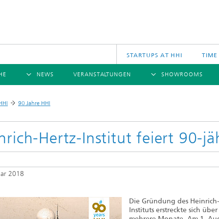
STARTUPS AT HHI
TIME
HE
NEWS
VERANSTALTUNGEN
SHOWROOMS
ÜBERSICHT
ÜBERSICHT
Ü
HHI
90 Jahre HHI
>
NACHRICHTEN
KOMMUNIKATION & NETZE
PRESSEMITTEILUNGEN
SCIENCE
JAHRESB
CINIQ
U
TECH SPACE
S
nrich-Hertz-Institut feiert 90-j
Applikationen
Archiv
Drahtlose Kommunikation und Netze
2025
logies
Photonische Netze und Systeme
uar 2018
2024
2023
2022
Die Gründung des Heinrich-
2021
Instituts erstreckte sich über
mehrere Monate. Am 1. Au