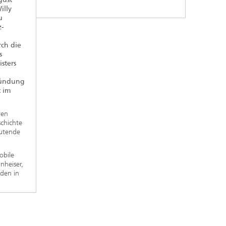
illy
u
z-
ch die
s
sters
ründung
t im
ren
schichte
eutende
obile
nheiser,
den in