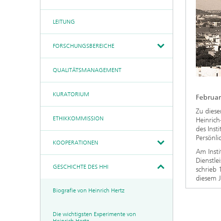
AI & Video
Qualitätsmanagement
Kommunikation & Netze
Künstliche Intelligenz
LEITUNG
Kuratorium
Photonische Komponenten
& Systeme
Medizintechnik
Ethikkommission
FORSCHUNGSBEREICHE
Industrie
Kooperationen
Sensorik
Forschungsfabrik
QUALITÄTSMANAGEMENT
Geschichte des HHI
Mikroelektronik
Deutschland (FMD)
Sicherheit
Biografie von Heinrich Hertz
KURATORIUM
Leistungszentrum Digitale
Februar
Die wichtigsten Experimente
Vernetzung
Quantentechnologien
von Heinrich Hertz
Zu diese
90 Jahre HHI
ETHIKKOMMISSION
Heinrich
des Ins
Persönli
KOOPERATIONEN
Am Insti
Dienstle
GESCHICHTE DES HHI
schrieb
diesem J
Biografie von Heinrich Hertz
Die wichtigsten Experimente von