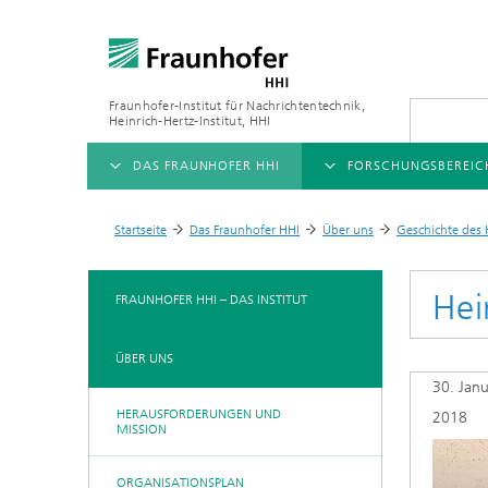
Fraunhofer-Institut für Nachrichtentechnik,
Heinrich-Hertz-Institut, HHI
DAS FRAUNHOFER HHI
FORSCHUNGSBEREIC
ÜBERSICHT
ÜBERSICHT
Startseite
Das Fraunhofer HHI
Über uns
Geschichte des 
>
>
>
ÜBER UNS
AI & VIDEO
FORSCHUNGSFELDER
Hei
FRAUNHOFER HHI – DAS INSTITUT
Herausforderungen und
Videokommunikation und 
Mobilität
Mission
ÜBER UNS
Vision and Imaging Techno
Kompression
30. Jan
Organisationsplan
Künstliche Intelligenz
Multimedia
HERAUSFORDERUNGEN UND
2018
Leitung
MISSION
Digitaler Zwilling
Forschungsbereiche
ORGANISATIONSPLAN
5G, Fiber and Beyond