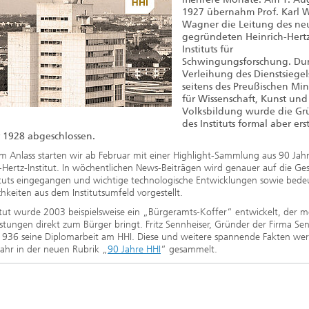
2020
1927 übernahm Prof. Karl W
Wagner die Leitung des ne
gegründeten Heinrich-Hert
Instituts für
Schwingungsforschung. Dur
Verleihung des Dienstsiegel
seitens des Preußischen Mini
für Wissenschaft, Kunst und
Volksbildung wurde die G
des Instituts formal aber ers
 1928 abgeschlossen.
m Anlass starten wir ab Februar mit einer Highlight-Sammlung aus 90 Jah
-Hertz-Institut. In wöchentlichen News-Beiträgen wird genauer auf die Ge
tituts eingegangen und wichtige technologische Entwicklungen sowie bed
chkeiten aus dem Institutsumfeld vorgestellt.
tut wurde 2003 beispielsweise ein „Bürgeramts-Koffer“ entwickelt, der m
istungen direkt zum Bürger bringt. Fritz Sennheiser, Gründer der Firma Sen
 1936 seine Diplomarbeit am HHI. Diese und weitere spannende Fakten wer
ahr in der neuen Rubrik „
90 Jahre HHI
“ gesammelt.