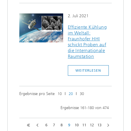
2. Juli 2021
Effiziente Kühlung
im Weltall:
Fraunhofer HHI
schickt Proben auf
die Internationale
Raumstation
WEITERLESEN
Ergebnisse pro Seite
ǀ
ǀ
10
20
30
Ergebnisse
-
von
161
180
474
6
7
8
9
10
11
12
13