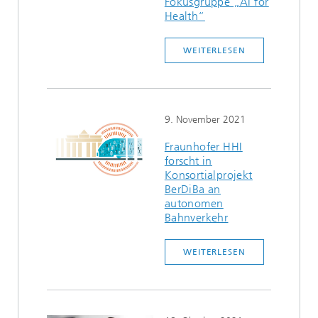
Fokusgruppe „AI for
Health“
WEITERLESEN
9. November 2021
Fraunhofer HHI
forscht in
Konsortialprojekt
BerDiBa an
autonomen
Bahnverkehr
WEITERLESEN