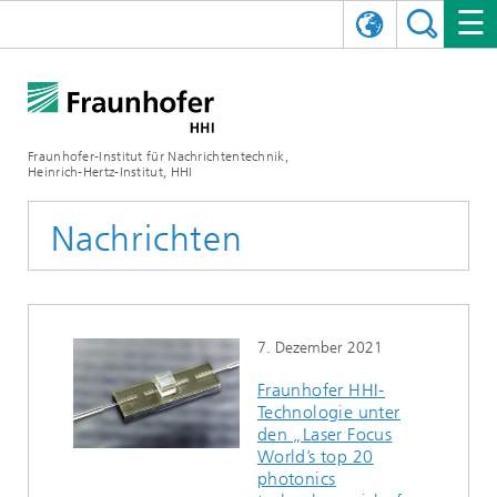
ENGLISH
DAS FRAUNHOFER HHI
日本語
FORSCHUNGSBEREICHE
ÜBER UNS
Fraunhofer-Institut für Nachrichtentechnik,
Heinrich-Hertz-Institut, HHI
NEWS
FORSCHUNGSFELDER
AI & VIDEO
Herausforderungen und Mission
Nachrichten
Organisationsplan
VERANSTALTUNGEN
KOMMUNIKATION & NETZE
NACHRICHTEN
Mobilität
Videokommunikation und Applikationen
Leitung
SHOWROOMS
Kompression
Vision and Imaging Technologies
PHOTONISCHE KOMPONENTEN & SYSTEME
PRESSEMITTEILUNGEN
Drahtlose Kommunikation und Netze
Archiv
7. Dezember 2021
Forschungsbereiche
Multimedia
Künstliche Intelligenz
KARRIERE
JAHRESBERICHTE
SCIENCE TECH SPACE
Photonische Netze und Systeme
Hybride Integration und Sensorik
2025
Fraunhofer HHI-
Technologie unter
Qualitätsmanagement
Digitaler Zwilling
AI & Video
CINIQ
KONTAKT
UNSERE STELLEN
InP und HF
2024
den „Laser Focus
World’s top 20
Kuratorium
5G, Fiber and Beyond
Kommunikation & Netze
STARTUPS AT HHI
WEITERE INFOS ZUM FRAUNHOFER HHI ALS ARBEITGEBER
Technologie und Infrastruktur
2023
photonics