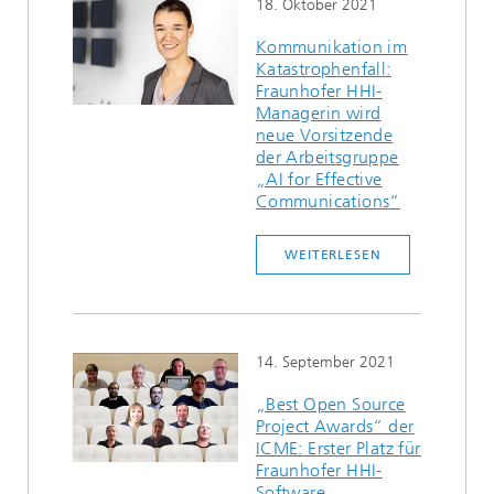
18. Oktober 2021
Kommunikation im
Katastrophenfall:
Fraunhofer HHI-
Managerin wird
neue Vorsitzende
der Arbeitsgruppe
„AI for Effective
Communications“
WEITERLESEN
14. September 2021
„Best Open Source
Project Awards“ der
ICME: Erster Platz für
Fraunhofer HHI-
Software