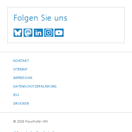
Folgen Sie uns
TREFFEN SIE UNS AUF BLUESKY
TREFFEN SIE UNS AUF MAST
TREFFEN SIE UNS BEI LINK
BESUCHEN SIE UNSER I
UNSER VIDEO-CHANN
KONTAKT
SITEMAP
IMPRESSUM
DATENSCHUTZERKLÄRUNG
RSS
DRUCKEN
© 2026 Fraunhofer HHI