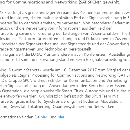
2020
ing for Communications and Networking (SAT SPCN)“ gewählt.
SIP verfolgt als gemeinnütziger Verband das Ziel, die Kommunikation zw
und Individuen, die im multidisziplinären Feld der Signalverarbeitung in 
nderen Teilen der Welt arbeiten, zu verbessern. Von besonderer Bedeutun
tausch und die Verbreitung von Informationen aus dem Feld der
rarbeitung sowie die Förderung der Leistungen von Wissenschaftlern. Hier
ofessionelle Plattform für Veröffentlichungen und Diskussionen im Zusa
n Aspekten der Signalverarbeitung, der Signaltheorie und der Anwendung
rarbeitungssystemen und Technologien bereitgestellt.
m organisiert die EURASIP unter anderem auch Konferenzen, Ausstellung
 und treibt somit den Forschungsstand im Bereich Signalverarbeitung vor
r.-Ing. Slawomir Stanczak wurde am 16. Dezember 2017 zum Mitglied der
zialgebiets „Signal Processing for Communiactions and Networking (SAT 
. Die Gruppe SPCN widmet sich der für Kommunikation und Vernetzung
erten Signalverarbeitung mit Anwendungen in den Bereichen von Systeme
 Generation, die beispielsweise für Smart Cities, Autonomie und für das I
e entworfen werden. Grundsätzlich befasst sich das SPCN Team mit
rarbeitungstechniken für Synchronisierung, mit kodierter Modulation,
ion, Diversität, Lokalisierung, Quantensystemen und Netzwerken.
formationen finden Sie
hier
und
hier
.