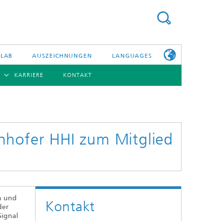
 LAB
AUSZEICHNUNGEN
LANGUAGES
KARRIERE
KONTAKT
ENGLISH
BERSICHT
日本語
ERICHTE
NSERE
PHOTONISCHE KOMPONENTEN & SYSTEME
WEITERE
TELLEN
INFOS ZUM
FRAUNHOFER
nhofer HHI zum Mitglied
HHI ALS
ARBEITGEBER
Hybride Integration und Sensorik
InP und HF
Technologie und Infrastruktur
n und
Kontakt
Faseroptische Sensorsysteme
der
Signal