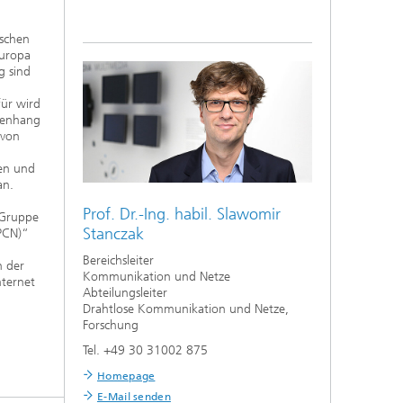
ischen
Europa
g sind
für wird
mmenhang
 von
en und
an.
Prof. Dr.-Ing. habil.
Slawomir
 Gruppe
Stanczak
SPCN)“
Bereichsleiter
n der
Kommunikation und Netze
nternet
Abteilungsleiter
Drahtlose Kommunikation und Netze,
Forschung
Tel. +49 30 31002 875
Homepage
E-Mail senden