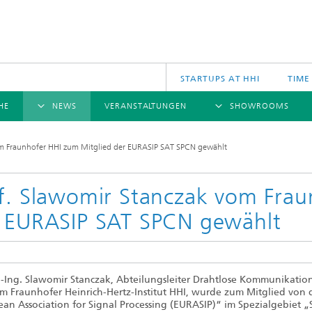
STARTUPS AT HHI
TIME
HE
NEWS
VERANSTALTUNGEN
SHOWROOMS
ÜBERSICHT
ÜBERSICHT
Ü
om Fraunhofer HHI zum Mitglied der EURASIP SAT SPCN gewählt
NACHRICHTEN
KOMMUNIKATION & NETZE
PRESSEMITTEILUNGEN
SCIENCE
JAHRESB
CINIQ
U
TECH SPACE
S
f. Slawomir Stanczak vom Frau
Applikationen
 EURASIP SAT SPCN gewählt
Archiv
Drahtlose Kommunikation und Netze
2025
logies
Photonische Netze und Systeme
2024
2023
r.-Ing. Slawomir Stanczak, Abteilungsleiter Drahtlose Kommunikatio
2022
m Fraunhofer Heinrich-Hertz-Institut HHI, wurde zum Mitglied von 
2021
an Association for Signal Processing (EURASIP)“ im Spezialgebiet „