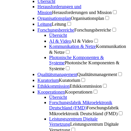
Übersicht
Herausforderungen und
Mission
Herausforderungen und Mission
Organisationsplan
Organisationsplan
Leitung
Leitung
Forschungsbereiche
Forschungsbereiche
Übersicht
AI & Video
AI & Video
Kommunikation & Netze
Kommunikation
& Netze
Photonische Komponenten &
Systeme
Photonische Komponenten &
Systeme
Qualitätsmanagement
Qualitätsmanagement
Kuratorium
Kuratorium
Ethikkommission
Ethikkommission
Kooperationen
Kooperationen
Übersicht
Forschungsfabrik Mikroelektronik
Deutschland (FMD)
Forschungsfabrik
Mikroelektronik Deutschland (FMD)
Leistungszentrum Digitale
Vernetzung
Leistungszentrum Digitale
Vernetzung