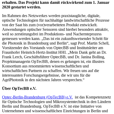
erhalten. Das Projekt kann damit rückwirkend zum 1. Januar
2020 gestartet werden.
Im Rahmen des Netzwerkes werden praxistaugliche, digitale,
optische Technologien für nachhaltige landwirtschaftliche Prozesse
von der Saat bis zum (vor)verarbeiteten Produkt entwickelt.
Anwendungen optischer Sensoren sind hierbei besonders attraktiv,
weil so zerstörungsfrei im Produktions- und Nachernteprozess
gemessen werden kann. „Das ist ein zukunftsweisender Schritt für
die Photonik in Brandenburg und Berlin“, sagt Prof. Martin Schell,
Vorsitzender des Vorstands von OptecBB und Institutsleiter am
Fraunhofer Heinrich-Hertz-Institut HHI. „Mein Dank geht an Dr.
Frank Lerch, Geschäftsführer OptecBB, und Dr. Janina Bolling,
Projektmanagerin OpTecBB, denen es gelungen ist, ein illustres
Konsortium aus renommierten wissenschaftlichen und
wirtschaftlichen Partnern zu schaffen. Wir freuen uns auf die
interessanten Forschungsergebnisse, die wir uns für die
AgriPhotonik in den nächsten Jahren versprechen.“
Über OpTecBB e.V.
Optec-Berlin-Brandenburg (OpTecBB) e.V.
ist das Kompetenznetz
für Optische Technologien und Mikrosystemtechnik in den Ländern
Berlin und Brandenburg. OpTecBB e.V. ist eine Initiative von
Unternehmen und wissenschaftlichen Einrichtungen in Berlin und