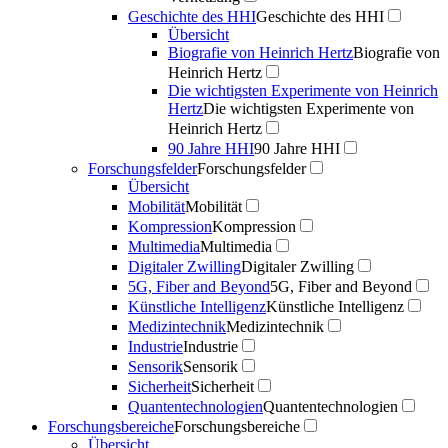
Geschichte des HHI
Geschichte des HHI
Übersicht
Biografie von Heinrich Hertz
Biografie von
Heinrich Hertz
Die wichtigsten Experimente von Heinrich
Hertz
Die wichtigsten Experimente von
Heinrich Hertz
90 Jahre HHI
90 Jahre HHI
Forschungsfelder
Forschungsfelder
Übersicht
Mobilität
Mobilität
Kompression
Kompression
Multimedia
Multimedia
Digitaler Zwilling
Digitaler Zwilling
5G, Fiber and Beyond
5G, Fiber and Beyond
Künstliche Intelligenz
Künstliche Intelligenz
Medizintechnik
Medizintechnik
Industrie
Industrie
Sensorik
Sensorik
Sicherheit
Sicherheit
Quantentechnologien
Quantentechnologien
Forschungsbereiche
Forschungsbereiche
Übersicht