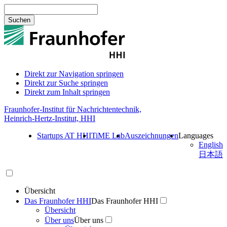
Suchen
Direkt zur Navigation springen
Direkt zur Suche springen
Direkt zum Inhalt springen
Fraunhofer-Institut für Nachrichtentechnik,
Heinrich-Hertz-Institut, HHI
Startups AT HHI
TiME Lab
Auszeichnungen
Languages
English
日本語
Übersicht
Das Fraunhofer HHI
Das Fraunhofer HHI
Übersicht
Über uns
Über uns