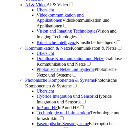
AI & Video
AI & Video
Übersicht
Videokommunikation und
Applikationen
Videokommunikation und
Applikationen
Vision and Imaging Technologies
Vision and
Imaging Technologies
Künstliche Intelligenz
Künstliche Intelligenz
Kommunikation & Netze
Kommunikation & Netze
Übersicht
Drahtlose Kommunikation und Netze
Drahtlose
Kommunikation und Netze
Photonische Netze und Systeme
Photonische
Netze und Systeme
Photonische Komponenten & Systeme
Photonische
Komponenten & Systeme
Übersicht
Hybride Integration und Sensorik
Hybride
Integration und Sensorik
InP und HF
InP und HF
Technologie und Infrastruktur
Technologie und
Infrastruktur
Faseroptische Sensorsysteme
Faseroptische