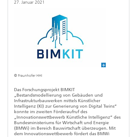
27. Januar 2021
Ethikkommission
Künstliche Intelligenz
Photonische Komponenten & Systeme
TIME LAB
Faseroptische Sensorsysteme
2022
Kooperationen
Medizintechnik
AUSZEICHNUNGEN
2021
Industrie
Geschichte des HHI
Forschungsfabrik Mikroelektronik Deutschland (FMD)
2020
Sensorik
Leistungszentrum Digitale Vernetzung
Biografie von Heinrich Hertz
Sicherheit
Die wichtigsten Experimente von Heinrich Hertz
© Fraunhofer HHI
Quantentechnologien
90 Jahre HHI
Das Forschungsprojekt BIMKIT
„Bestandsmodellierung von Gebäuden und
Infrastrukturbauwerken mittels Künstlicher
Intelligenz (KI) zur Generierung von Digital Twins“
konnte im zweiten Förderaufruf des
„Innovationswettbewerb Künstliche Intelligenz“ des
Bundesministeriums für Wirtschaft und Energie
(BMWi) im Bereich Bauwirtschaft überzeugen. Mit
dem Innovationswettbewerb fördert das BMWi