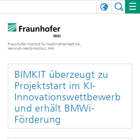
ENGLISH
DAS FRAUNHOFER HHI
日本語
FORSCHUNGSBEREICHE
ÜBER UNS
Fraunhofer-Institut für Nachrichtentechnik,
Heinrich-Hertz-Institut, HHI
NEWS
FORSCHUNGSFELDER
AI & VIDEO
Herausforderungen und Mission
Organisationsplan
VERANSTALTUNGEN
KOMMUNIKATION & NETZE
NACHRICHTEN
Mobilität
Videokommunikation und Applikationen
BIMKIT überzeugt zu
Projektstart im KI-
Leitung
SHOWROOMS
Kompression
Vision and Imaging Technologies
PHOTONISCHE KOMPONENTEN & SYSTEME
PRESSEMITTEILUNGEN
Drahtlose Kommunikation und Netze
Archiv
Innovationswettbewerb
Forschungsbereiche
Multimedia
Künstliche Intelligenz
KARRIERE
JAHRESBERICHTE
SCIENCE TECH SPACE
Photonische Netze und Systeme
Hybride Integration und Sensorik
2025
und erhält BMWi-
Qualitätsmanagement
Digitaler Zwilling
AI & Video
Förderung
CINIQ
KONTAKT
UNSERE STELLEN
InP und HF
2024
Kuratorium
5G, Fiber and Beyond
Kommunikation & Netze
STARTUPS AT HHI
WEITERE INFOS ZUM FRAUNHOFER HHI ALS ARBEITGEBER
Technologie und Infrastruktur
2023