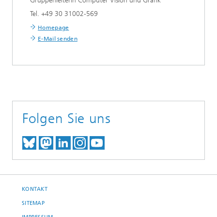
Gruppenleiterin Computer Vision und Grafik
Tel. +49 30 31002-569
Homepage
E-Mail senden
Folgen Sie uns
TREFFEN SIE UNS AUF BLUESKY
TREFFEN SIE UNS AUF MAST
TREFFEN SIE UNS BEI LINK
BESUCHEN SIE UNSER I
UNSER VIDEO-CHANN
KONTAKT
SITEMAP