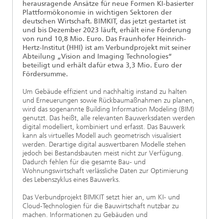
herausragende Ansätze für neue Formen KI-basierter
Plattformökonomie in wichtigen Sektoren der
deutschen Wirtschaft. BIMKIT, das jetzt gestartet ist
und bis Dezember 2023 läuft, erhält eine Förderung
von rund 10,8 Mio. Euro. Das Fraunhofer Heinrich-
Hertz-Institut (HHI) ist am Verbundprojekt mit seiner
Abteilung „Vision and Imaging Technologies“
beteiligt und erhält dafür etwa 3,3 Mio. Euro der
Fördersumme.
Um Gebäude effizient und nachhaltig instand zu halten
und Erneuerungen sowie Rückbaumaßnahmen zu planen,
wird das sogenannte Building Information Modeling (BIM)
genutzt. Das heißt, alle relevanten Bauwerksdaten werden
digital modelliert, kombiniert und erfasst. Das Bauwerk
kann als virtuelles Modell auch geometrisch visualisiert
werden. Derartige digital auswertbaren Modelle stehen
jedoch bei Bestandsbauten meist nicht zur Verfügung.
Dadurch fehlen für die gesamte Bau- und
Wohnungswirtschaft verlässliche Daten zur Optimierung
des Lebenszyklus eines Bauwerks.
Das Verbundprojekt BIMKIT setzt hier an, um KI- und
Cloud-Technologien für die Bauwirtschaft nutzbar zu
machen. Informationen zu Gebäuden und