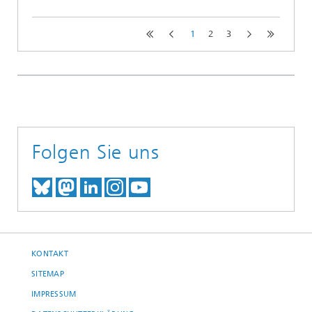
1
2
3
Folgen Sie uns
TREFFEN SIE UNS AUF BLUESKY
TREFFEN SIE UNS AUF MAST
TREFFEN SIE UNS BEI LINK
BESUCHEN SIE UNSER I
UNSER VIDEO-CHANN
KONTAKT
SITEMAP
IMPRESSUM