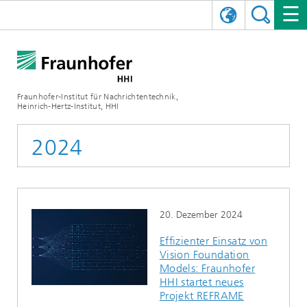
ENGLISH
DAS FRAUNHOFER HHI
日本語
FORSCHUNGSBEREICHE
ÜBER UNS
Fraunhofer-Institut für Nachrichtentechnik,
Heinrich-Hertz-Institut, HHI
NEWS
FORSCHUNGSFELDER
AI & VIDEO
Herausforderungen und Mission
2024
Organisationsplan
VERANSTALTUNGEN
KOMMUNIKATION & NETZE
NACHRICHTEN
Mobilität
Videokommunikation und Applikationen
Leitung
SHOWROOMS
Kompression
Vision and Imaging Technologies
PHOTONISCHE KOMPONENTEN & SYSTEME
PRESSEMITTEILUNGEN
Drahtlose Kommunikation und Netze
Archiv
20. Dezember 2024
Forschungsbereiche
Multimedia
Künstliche Intelligenz
KARRIERE
JAHRESBERICHTE
SCIENCE TECH SPACE
Photonische Netze und Systeme
Hybride Integration und Sensorik
2025
Effizienter Einsatz von
Vision Foundation
Qualitätsmanagement
Digitaler Zwilling
AI & Video
CINIQ
KONTAKT
UNSERE STELLEN
InP und HF
2024
Models: Fraunhofer
HHI startet neues
Kuratorium
5G, Fiber and Beyond
Kommunikation & Netze
STARTUPS AT HHI
WEITERE INFOS ZUM FRAUNHOFER HHI ALS ARBEITGEBER
Technologie und Infrastruktur
2023
Projekt REFRAME