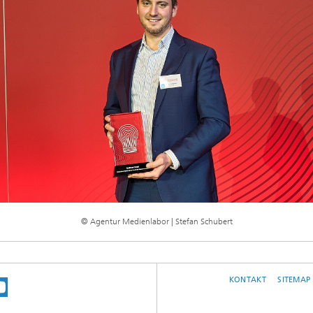
© Agentur Medienlabor | Stefan Schubert
KONTAKT
SITEMAP
E UNS AUF BLUESKY
 SIE UNS AUF MASTODON
EN SIE UNS BEI LINKEDIN
SUCHEN SIE UNSER INSTRAGRAM-PROFI
UNSER VIDEO-CHANNEL BEI YOUTUBE