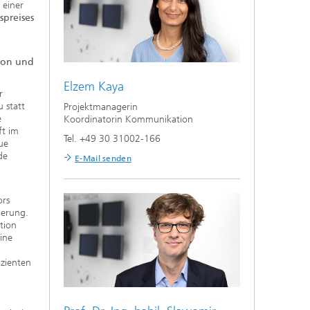
 einer
spreises
gion und
Elzem Kaya
r
 statt
Projektmanagerin
e
Koordinatorin Kommunikation
ft im
Tel. +49 30 31002-166
eue
de
E-Mail senden
ors
ierung.
tion
ine
izienten