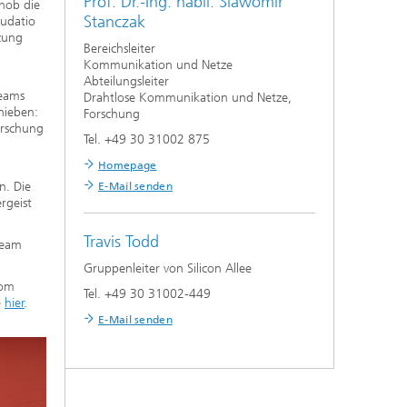
Prof. Dr.-Ing. habil.
Slawomir
 hob die
Stanczak
audatio
tzung
Bereichsleiter
Kommunikation und Netze
Abteilungsleiter
Teams
Drahtlose Kommunikation und Netze,
hieben:
Forschung
orschung
Tel. +49 30 31002 875
Homepage
n. Die
E-Mail senden
rgeist
Travis Todd
Team
Gruppenleiter von Silicon Allee
vom
Tel. +49 30 31002-449
e
hier
.
E-Mail senden