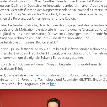
 unter Vorsitz von Prof. Oliver Günther, Präsident der Universität Potsdam,
g von QuSine für Deutschlands Innovationslandschaft hervor. Auch die L
 Walter, Geschäftsführerin der Bürgschaftsbank Berlin, sowie die Unterstü
anziska Griffey, Senatorin für Wirtschaft, Energie und Betriebe in Berlin,
ichen die Relevanz des Unternehmens für die Region.
Peter Hertenstein betonte, dass der Preis das Engagement des gesamten 
egelt und als Motivation dient, weiterhin technologische Grenzen zu versc
d glücklich, uns in einem starken Ökosystem zu bewegen, das führende F
usragende Technologien überführt – und damit Innovation und
rbsfähigkeit in unserer Region stärkt.“
lg von QuSine festigt seine Rolle als Treiber zukunftsweisender Technologie
rtnerschaft mit dem Fraunhofer HHI zeigt, wie Forschung und Unternehme
nkommen, um die digitale Zukunft Europas zu gestalten.
 stolz darauf, QuSine auf diesem Weg zu begleiten, und gratulieren dem 
 zu diesem Erfolg.
er QuSine erfahren Sie
hier
. Informationen zum xG-Incubator, gefördert 
inisterium für Forschung, Technologie und Raumfahrt (BMFTR), finden Si
zum Silicon Allee-Programm gibt es
hier
.