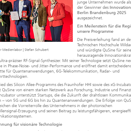
2020
junge Unternehmen wurde als
der Gewinner des
Innovation
Berlin Brandenburg 2025
ausgezeichnet.
Ein Meilenstein für die Re
unsere Programme
Die Preisverleihung fand an de
Technischen Hochschule Wildau
 Medienlabor | Stefan Schubert
und würdigte QuSine für sein
herausragende Innovationskra
ultra-präziser RF-Signal-Synthesizer. Mit seiner Technologie setzt QuSine n
 in Phase-Noise- und Jitter-Performance und eröffnet damit entscheiden
ritte für Quantenanwendungen, 6G-Telekommunikation, Radar- und
rttechnologien.
lied des Silicon Allee-Programms des Fraunhofer HHI sowie des xG-Incubat
rt QuSine von einem starken Netzwerk aus Forschung, Industrie und Finanz
ncubator unterstützt Startups, die die Zukunft der drahtlosen Kommunika
en – von 5G und 6G bis hin zu Quantenanwendungen. Die Erfolge von QuS
eichen die Vorreiterrolle des Unternehmens in der photonischen
lensignal-Erzeugung und seinen Beitrag zu leistungsfähigeren, energieeff
kationssystemen.
nung für visionäre Technologie