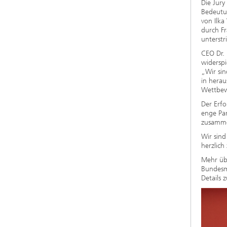
Die Jury
Bedeutun
von Ilka
durch Fr
unterstr
CEO Dr. 
widerspi
„Wir sin
in hera
Wettbewe
Der Erfo
enge Pa
zusamme
Wir sind
herzlich
Mehr üb
Bundesm
Details 