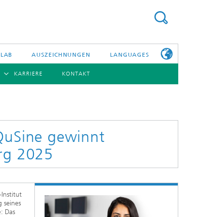
 LAB
AUSZEICHNUNGEN
LANGUAGES
KARRIERE
KONTAKT
ENGLISH
BERSICHT
日本語
ERICHTE
NSERE
PHOTONISCHE KOMPONENTEN & SYSTEME
WEITERE
TELLEN
INFOS ZUM
FRAUNHOFER
 QuSine gewinnt
HHI ALS
ARBEITGEBER
urg 2025
Hybride Integration und Sensorik
InP und HF
Technologie und Infrastruktur
Institut
Faseroptische Sensorsysteme
g seines
e
: Das