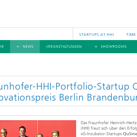
STARTUPS AT HHI
TIME
HE
NEWS
VERANSTALTUNGEN
SHOWROOMS
ÜBERSICHT
ÜBERSICHT
Ü
NACHRICHTEN
KOMMUNIKATION & NETZE
PRESSEMITTEILUNGEN
SCIENCE
JAHRESB
CINIQ
U
TECH SPACE
S
unhofer-HHI-Portfolio-Startup
Applikationen
ovationspreis Berlin Brandenb
Archiv
Drahtlose Kommunikation und Netze
2025
logies
Photonische Netze und Systeme
2024
2023
Das Fraunhofer Heinrich-Hertz-
2022
(HHI) freut sich über den Erfol
2021
xG-Incubator-Startups
QuSin