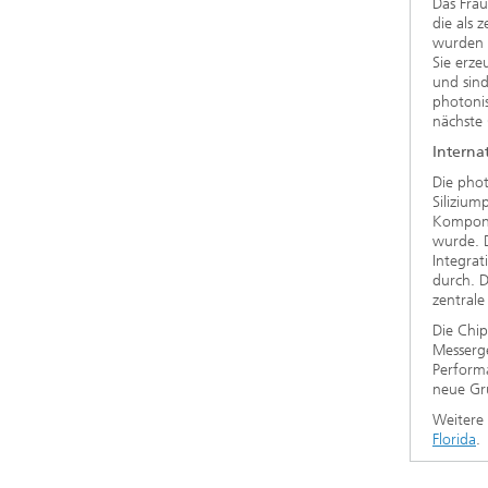
Das Frau
die als 
wurden v
Sie erze
und sind
photonis
nächste
Interna
Die phot
Siliziu
Kompone
wurde. D
Integrat
durch. D
zentrale
Die Chi
Messerge
Perform
neue Gr
Weitere 
Florida
.