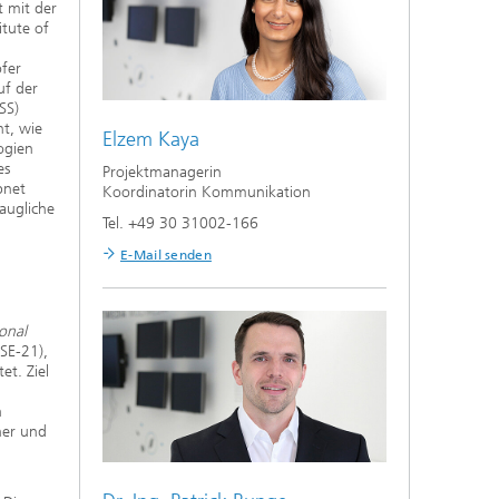
t mit der
tute of
fer
uf der
SS)
ht, wie
Elzem Kaya
ogien
es
Projektmanagerin
bnet
Koordinatorin Kommunikation
augliche
Tel. +49 30 31002-166
E-Mail senden
ional
SE-21),
et. Ziel
n
ner und