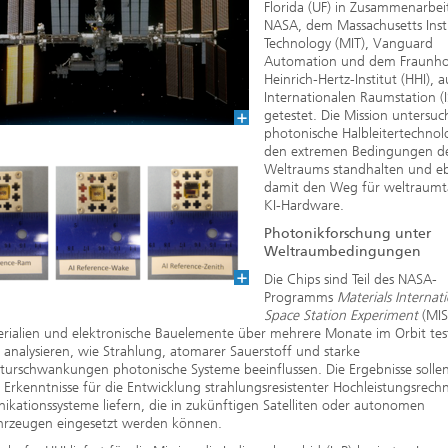
2020
Florida (UF) in Zusammenarbei
NASA, dem Massachusetts Insti
Technology (MIT), Vanguard
Automation und dem Fraunho
Heinrich-Hertz-Institut (HHI), a
Internationalen Raumstation (I
getestet. Die Mission untersuc
photonische Halbleitertechnol
den extremen Bedingungen d
Weltraums standhalten und e
damit den Weg für weltraumt
KI-Hardware.
Photonikforschung unter
Weltraumbedingungen
Die Chips sind Teil des NASA-
Programms
Materials Internat
Space Station Experiment
(MIS
rialien und elektronische Bauelemente über mehrere Monate im Orbit test
zu analysieren, wie Strahlung, atomarer Sauerstoff und starke
turschwankungen photonische Systeme beeinflussen. Die Ergebnisse solle
 Erkenntnisse für die Entwicklung strahlungsresistenter Hochleistungsrech
ationssysteme liefern, die in zukünftigen Satelliten oder autonomen
rzeugen eingesetzt werden können.