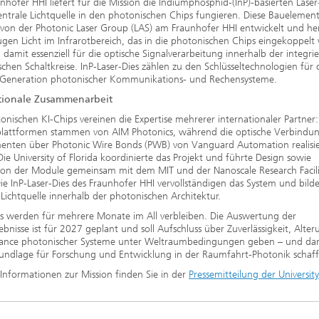
nhofer HHI liefert für die Mission die Indiumphosphid-(InP)-basierten Laser
zentrale Lichtquelle in den photonischen Chips fungieren. Diese Bauelemen
on der Photonic Laser Group (LAS) am Fraunhofer HHI entwickelt und herg
ugen Licht im Infrarotbereich, das in die photonischen Chips eingekoppelt 
 damit essenziell für die optische Signalverarbeitung innerhalb der integri
chen Schaltkreise. InP-Laser-Dies zählen zu den Schlüsseltechnologien für 
 Generation photonischer Kommunikations- und Rechensysteme.
tionale Zusammenarbeit
onischen KI-Chips vereinen die Expertise mehrerer internationaler Partner:
mplattformen stammen von AIM Photonics, während die optische Verbindu
nten über Photonic Wire Bonds (PWB) von Vanguard Automation realisie
ie University of Florida koordinierte das Projekt und führte Design sowie
ion der Module gemeinsam mit dem MIT und der Nanoscale Research Facili
ie InP-Laser-Dies des Fraunhofer HHI vervollständigen das System und bild
 Lichtquelle innerhalb der photonischen Architektur.
ps werden für mehrere Monate im All verbleiben. Die Auswertung der
bnisse ist für 2027 geplant und soll Aufschluss über Zuverlässigkeit, Alte
ance photonischer Systeme unter Weltraumbedingungen geben – und dam
undlage für Forschung und Entwicklung in der Raumfahrt-Photonik schaff
Informationen zur Mission finden Sie in der
Pressemitteilung der University