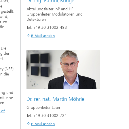
Dr.-Ing.
Patrick Runge
-Dies,
te
Abteilungsleiter InP and HF
estellt.
Gruppenleiter Modulatoren und
wird,
Detektoren
erten
die
Tel. +49 30 31002-498
E-Mail senden
 Die
ng der
rt
ty (NRF)
en die
rung und
it eine
Dr. rer. nat.
Martin Möhrle
en.
Gruppenleiter Laser
 of
Tel. +49 30 31002-724
E-Mail senden