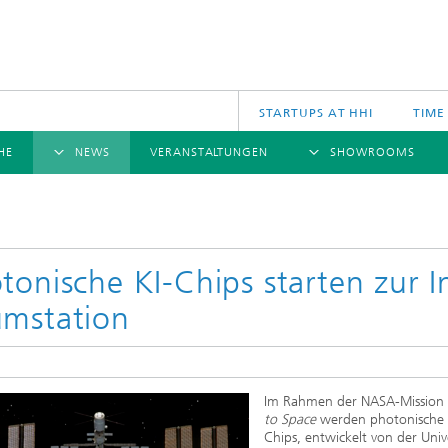
STARTUPS AT HHI
TIME
HE
NEWS
VERANSTALTUNGEN
SHOWROOMS
ÜBERSICHT
ÜBERSICHT
Ü
NACHRICHTEN
KOMMUNIKATION & NETZE
PRESSEMITTEILUNGEN
SCIENCE
JAHRESB
CINIQ
U
TECH SPACE
S
tonische KI-Chips starten zur I
Applikationen
mstation
Archiv
Drahtlose Kommunikation und Netze
2025
logies
Photonische Netze und Systeme
2024
2023
Im Rahmen der NASA-Mission
2022
to Space
werden photonische 
2021
Chips, entwickelt von der Unive