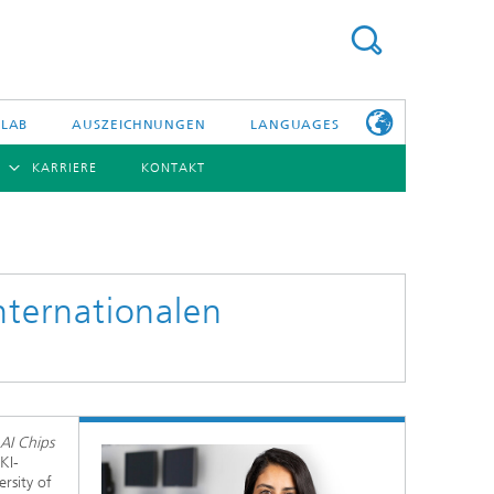
 LAB
AUSZEICHNUNGEN
LANGUAGES
KARRIERE
KONTAKT
ENGLISH
BERSICHT
日本語
ERICHTE
NSERE
PHOTONISCHE KOMPONENTEN & SYSTEME
WEITERE
TELLEN
INFOS ZUM
FRAUNHOFER
nternationalen
HHI ALS
ARBEITGEBER
Hybride Integration und Sensorik
InP und HF
Technologie und Infrastruktur
AI Chips
Faseroptische Sensorsysteme
KI-
rsity of