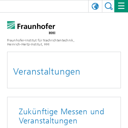
ENGLISH
DAS FRAUNHOFER HHI
日本語
FORSCHUNGSBEREICHE
ÜBER UNS
Fraunhofer-Institut für Nachrichtentechnik,
Heinrich-Hertz-Institut, HHI
NEWS
FORSCHUNGSFELDER
AI & VIDEO
Herausforderungen und Mission
Organisationsplan
VERANSTALTUNGEN
KOMMUNIKATION & NETZE
NACHRICHTEN
Mobilität
Videokommunikation und Applikationen
Veranstaltungen
Leitung
SHOWROOMS
Kompression
Vision and Imaging Technologies
PHOTONISCHE KOMPONENTEN & SYSTEME
PRESSEMITTEILUNGEN
Drahtlose Kommunikation und Netze
Archiv
Forschungsbereiche
Multimedia
Künstliche Intelligenz
KARRIERE
JAHRESBERICHTE
SCIENCE TECH SPACE
Photonische Netze und Systeme
Hybride Integration und Sensorik
2025
Qualitätsmanagement
Digitaler Zwilling
AI & Video
CINIQ
KONTAKT
UNSERE STELLEN
InP und HF
2024
Zukünftige Messen und
Veranstaltungen
Kuratorium
5G, Fiber and Beyond
Kommunikation & Netze
STARTUPS AT HHI
WEITERE INFOS ZUM FRAUNHOFER HHI ALS ARBEITGEBER
Technologie und Infrastruktur
2023