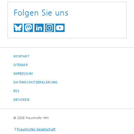
Folgen Sie uns
TREFFEN SIE UNS AUF BLUESKY
TREFFEN SIE UNS AUF MAST
TREFFEN SIE UNS BEI LINK
BESUCHEN SIE UNSER I
UNSER VIDEO-CHANN
KONTAKT
SITEMAP
IMPRESSUM
DATENSCHUTZERKLÄRUNG
RSS
DRUCKEN
© 2026 Fraunhofer HHI
Fraunhofer-Gesellschaft