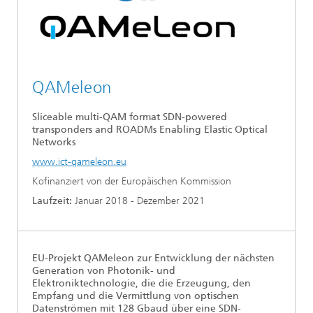
Ethikkommission
Künstliche Intelligenz
Photonische Komponenten & Systeme
TIME LAB
Faseroptische Sensorsysteme
2022
Kooperationen
Medizintechnik
AUSZEICHNUNGEN
2021
Industrie
QAMeleon
Geschichte des HHI
Forschungsfabrik Mikroelektronik Deutschland (FMD)
2020
Sliceable multi-QAM format SDN-powered
Sensorik
Leistungszentrum Digitale Vernetzung
Biografie von Heinrich Hertz
transponders and ROADMs Enabling Elastic Optical
Networks
Sicherheit
Die wichtigsten Experimente von Heinrich Hertz
www.ict-qameleon.eu
Kofinanziert von der Europäischen Kommission
Quantentechnologien
90 Jahre HHI
Laufzeit:
Januar 2018 - Dezember 2021
EU-Projekt QAMeleon zur Entwicklung der nächsten
Generation von Photonik- und
Elektroniktechnologie, die die Erzeugung, den
Empfang und die Vermittlung von optischen
Datenströmen mit 128 Gbaud über eine SDN-