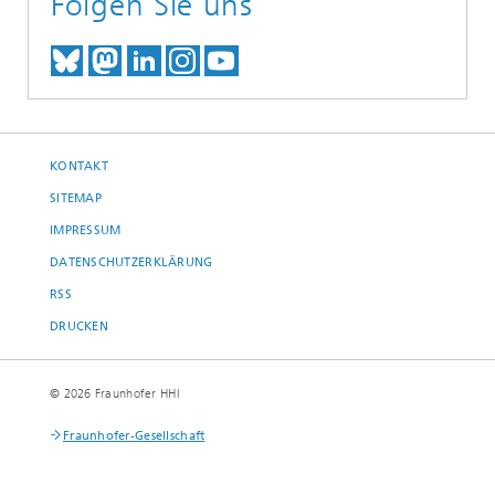
Folgen Sie uns
TREFFEN SIE UNS AUF BLUESKY
TREFFEN SIE UNS AUF MAST
TREFFEN SIE UNS BEI LINK
BESUCHEN SIE UNSER I
UNSER VIDEO-CHANN
KONTAKT
SITEMAP
IMPRESSUM
DATENSCHUTZERKLÄRUNG
RSS
DRUCKEN
© 2026 Fraunhofer HHI
Fraunhofer-Gesellschaft