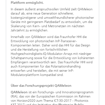
Plattform ermöglicht.
In diesem äußerst anspruchsvollen Umfeld zielt QAMeleon
darauf ab, eine neue Generation schnellerer,
kostengünstigerer und umweltfreundlicherer photonischer
Geräte mit geringerem Platzbedarf zu entwickeln, um die
Skalierung von Kern- und Metronetzen im nächsten
Jahrzehnt zu ermöglichen.
Innerhalb von QAMeleon wird das Fraunhofer HHI die
Entwicklung von photonischen InP-Transceiver-
Komponenten leiten. Daher wird das HHI für das Design
und die Herstellung von fortschrittlichen
Hochgeschwindigkeits-IQ-Modulator-Arrays mit niedriger
Schaltspannung sowie für die Entwicklung von kohärenten
Empfängern verantwortlich sein. Das Fraunhofer HHI wird
auch Komponenten für das Polarisationshandling
entwerfen und herstellen, die mit seiner InP-
Modulatorplattform kompatibel sind.
Über das Forschungsprojekt QAMeleon
QAMeleon
ist ein Forschungs- und Innovationsprogramm
(RIA), das von der Europäischen Kommission im Rahmen
von Horizon2020 zum Thema ICT-30-2017 - Photonics
KET 2017 und der
Initiative der Photonics Public