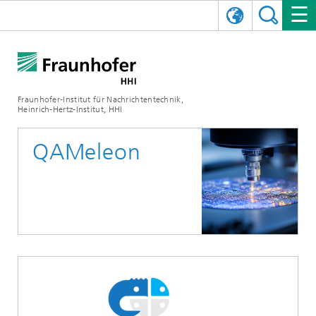
ENGLISH
DAS FRAUNHOFER HHI
日本語
FORSCHUNGSBEREICHE
ÜBER UNS
Fraunhofer-Institut für Nachrichtentechnik,
Heinrich-Hertz-Institut, HHI
NEWS
FORSCHUNGSFELDER
AI & VIDEO
Herausforderungen und Mission
QAMeleon
Organisationsplan
VERANSTALTUNGEN
KOMMUNIKATION & NETZE
NACHRICHTEN
Mobilität
Videokommunikation und Applikationen
Leitung
SHOWROOMS
Kompression
Vision and Imaging Technologies
PHOTONISCHE KOMPONENTEN & SYSTEME
PRESSEMITTEILUNGEN
Drahtlose Kommunikation und Netze
Archiv
Forschungsbereiche
Multimedia
Künstliche Intelligenz
KARRIERE
JAHRESBERICHTE
SCIENCE TECH SPACE
Photonische Netze und Systeme
Hybride Integration und Sensorik
2025
Qualitätsmanagement
Digitaler Zwilling
AI & Video
CINIQ
KONTAKT
UNSERE STELLEN
InP und HF
2024
Kuratorium
5G, Fiber and Beyond
Kommunikation & Netze
STARTUPS AT HHI
WEITERE INFOS ZUM FRAUNHOFER HHI ALS ARBEITGEBER
Technologie und Infrastruktur
2023