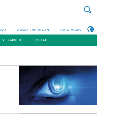
 LAB
AUSZEICHNUNGEN
LANGUAGES
KARRIERE
KONTAKT
ENGLISH
BERSICHT
日本語
ERICHTE
NSERE
PHOTONISCHE KOMPONENTEN & SYSTEME
WEITERE
TELLEN
INFOS ZUM
FRAUNHOFER
HHI ALS
ARBEITGEBER
Hybride Integration und Sensorik
InP und HF
Technologie und Infrastruktur
Faseroptische Sensorsysteme