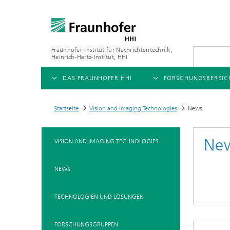
Fraunhofer-Institut für Nachrichtentechnik,
Heinrich-Hertz-Institut, HHI
DAS FRAUNHOFER HHI
FORSCHUNGSBEREIC
ÜBERSICHT
ÜBERSICHT
Startseite
Vision and Imaging Technologies
News
>
>
ÜBER UNS
AI & VIDEO
FORSCHUNGSFELDER
Ne
VISION AND IMAGING TECHNOLOGIES
Herausforderungen und
Videokommunikation und 
Mobilität
Mission
NEWS
Vision and Imaging Techno
Kompression
Organisationsplan
Künstliche Intelligenz
Multimedia
TECHNOLOGIEN UND LÖSUNGEN
Leitung
Digitaler Zwilling
Forschungsbereiche
FORSCHUNGSGRUPPEN
5G, Fiber and Beyond