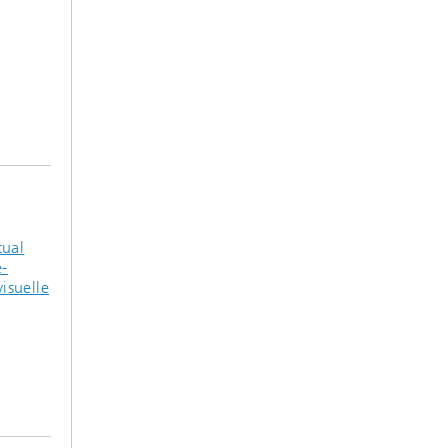
tual
e-
isuelle