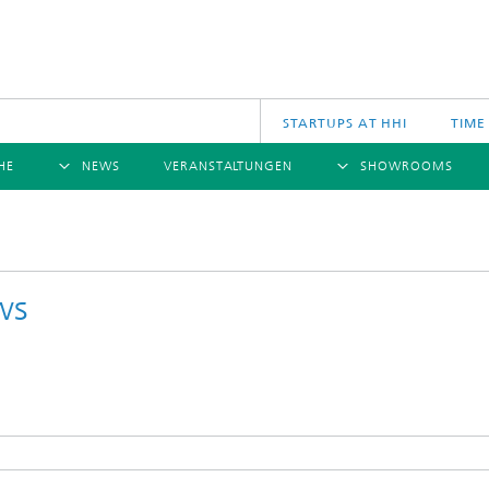
STARTUPS AT HHI
TIME
HE
NEWS
VERANSTALTUNGEN
SHOWROOMS
ÜBERSICHT
ÜBERSICHT
Ü
NACHRICHTEN
KOMMUNIKATION & NETZE
PRESSEMITTEILUNGEN
SCIENCE
JAHRESB
CINIQ
U
TECH SPACE
S
ws
Applikationen
Archiv
Drahtlose Kommunikation und Netze
2025
logies
Photonische Netze und Systeme
2024
2023
2022
2021