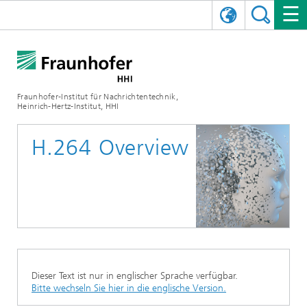
ENGLISH
DAS FRAUNHOFER HHI
日本語
FORSCHUNGSBEREICHE
ÜBER UNS
Fraunhofer-Institut für Nachrichtentechnik,
Heinrich-Hertz-Institut, HHI
NEWS
FORSCHUNGSFELDER
AI & VIDEO
Herausforderungen und Mission
H.264 Overview
Organisationsplan
VERANSTALTUNGEN
KOMMUNIKATION & NETZE
NACHRICHTEN
Mobilität
Videokommunikation und Applikationen
Leitung
SHOWROOMS
Kompression
Vision and Imaging Technologies
PHOTONISCHE KOMPONENTEN & SYSTEME
PRESSEMITTEILUNGEN
Drahtlose Kommunikation und Netze
Archiv
Forschungsbereiche
Multimedia
Künstliche Intelligenz
KARRIERE
JAHRESBERICHTE
SCIENCE TECH SPACE
Photonische Netze und Systeme
Hybride Integration und Sensorik
2025
Qualitätsmanagement
Digitaler Zwilling
AI & Video
CINIQ
KONTAKT
UNSERE STELLEN
InP und HF
2024
Dieser Text ist nur in englischer Sprache verfügbar.
Kuratorium
5G, Fiber and Beyond
Kommunikation & Netze
Bitte wechseln Sie hier in die englische Version.
STARTUPS AT HHI
WEITERE INFOS ZUM FRAUNHOFER HHI ALS ARBEITGEBER
Technologie und Infrastruktur
2023