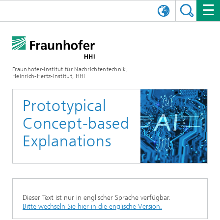
ENGLISH
DAS FRAUNHOFER HHI
日本語
FORSCHUNGSBEREICHE
ÜBER UNS
Fraunhofer-Institut für Nachrichtentechnik,
Heinrich-Hertz-Institut, HHI
NEWS
FORSCHUNGSFELDER
AI & VIDEO
Herausforderungen und Mission
Prototypical
Organisationsplan
VERANSTALTUNGEN
KOMMUNIKATION & NETZE
NACHRICHTEN
Mobilität
Videokommunikation und Applikationen
Concept-based
Leitung
SHOWROOMS
Kompression
Vision and Imaging Technologies
PHOTONISCHE KOMPONENTEN & SYSTEME
PRESSEMITTEILUNGEN
Drahtlose Kommunikation und Netze
Archiv
Explanations
Forschungsbereiche
Multimedia
Künstliche Intelligenz
KARRIERE
JAHRESBERICHTE
SCIENCE TECH SPACE
Photonische Netze und Systeme
Hybride Integration und Sensorik
2025
Qualitätsmanagement
Digitaler Zwilling
AI & Video
CINIQ
KONTAKT
UNSERE STELLEN
InP und HF
2024
Dieser Text ist nur in englischer Sprache verfügbar.
Kuratorium
5G, Fiber and Beyond
Kommunikation & Netze
Bitte wechseln Sie hier in die englische Version.
STARTUPS AT HHI
WEITERE INFOS ZUM FRAUNHOFER HHI ALS ARBEITGEBER
Technologie und Infrastruktur
2023