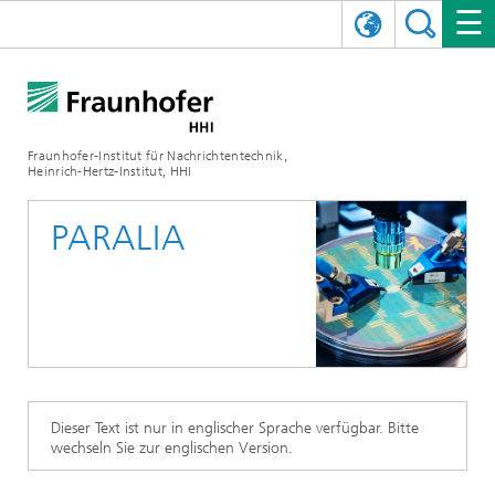
ENGLISH
DAS FRAUNHOFER HHI
日本語
FORSCHUNGSBEREICHE
ÜBER UNS
Fraunhofer-Institut für Nachrichtentechnik,
Heinrich-Hertz-Institut, HHI
NEWS
FORSCHUNGSFELDER
AI & VIDEO
Herausforderungen und Mission
PARALIA
Organisationsplan
VERANSTALTUNGEN
KOMMUNIKATION & NETZE
NACHRICHTEN
Mobilität
Videokommunikation und Applikationen
Leitung
SHOWROOMS
Kompression
Vision and Imaging Technologies
PHOTONISCHE KOMPONENTEN & SYSTEME
PRESSEMITTEILUNGEN
Drahtlose Kommunikation und Netze
Archiv
Forschungsbereiche
Multimedia
Künstliche Intelligenz
KARRIERE
JAHRESBERICHTE
SCIENCE TECH SPACE
Photonische Netze und Systeme
Hybride Integration und Sensorik
2025
Qualitätsmanagement
Digitaler Zwilling
AI & Video
CINIQ
KONTAKT
UNSERE STELLEN
InP und HF
2024
Dieser Text ist nur in englischer Sprache verfügbar. Bitte
wechseln Sie zur englischen Version.
Kuratorium
5G, Fiber and Beyond
Kommunikation & Netze
STARTUPS AT HHI
WEITERE INFOS ZUM FRAUNHOFER HHI ALS ARBEITGEBER
Technologie und Infrastruktur
2023