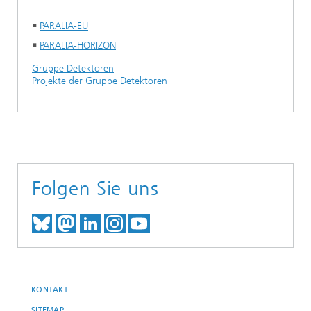
PARALIA-EU
PARALIA-HORIZON
Gruppe Detektoren
Projekte der Gruppe Detektoren
Folgen Sie uns
TREFFEN SIE UNS AUF BLUESKY
TREFFEN SIE UNS AUF MAST
TREFFEN SIE UNS BEI LINK
BESUCHEN SIE UNSER I
UNSER VIDEO-CHANN
KONTAKT
SITEMAP